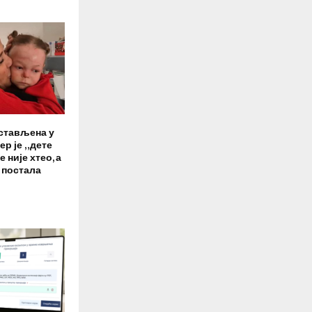
остављена у
р је „дете
е није хтео, а
а постала