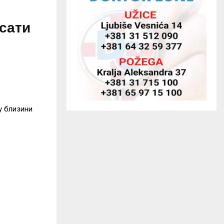
 сати
у близини