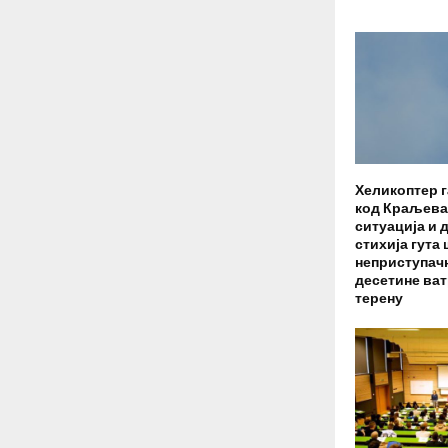
Хеликоптер 
код Краљева
ситуација и 
стихија гута
неприступачн
десетине ват
терену