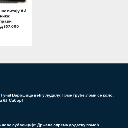
ише питају АИ
ника:
Управи
д 357.000
Гуча! Варошица већ у лудилу: Грме трубе, ломи се коло,
а 65. Сабор!
о нове субвенције: Држава спрема додатну помоћ