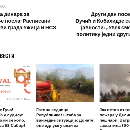
ANAK
а динара за
Други дан посе
е посла: Расписани
Вучић и Кобахидзе с
иви града Ужица и НСЗ
јавности: „Увек см
политику једни друг
 ВЕСТИ
 Гуча!
Готова седница
Јак ветар оте
ћ у лудилу:
Републичког штаба за
пожара у Дели
оми се коло,
ванредне ситуације: Донете
пешчари: Ватр
за 65. Сабор!
ове одлуке у вези са
захватила 300