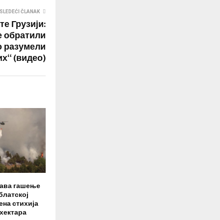
SLEDEĆI ČLANAK
те Грузији:
е обратили
о разумели
их“ (видео)
жава гашење
блатској
ена стихија
 хектара