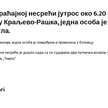
раћајној несрећи јутрос око 6.20
у Краљево-Рашка, једна особа је
ла.
азнаје, једна особа је повређена и превезена у болницу.
не несреће је дошло када су се сударила два путничка возила, 
а „Темпо“.
ri