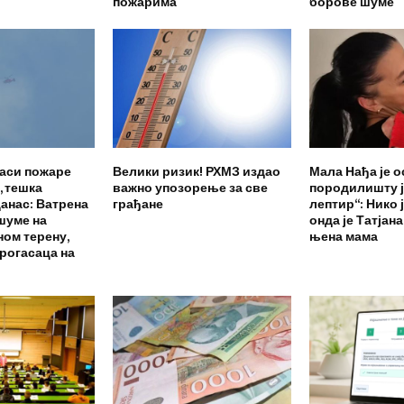
пожарима
борове шуме
гаси пожаре
Велики ризик! РХМЗ издао
Мала Нађа је 
, тешка
важно упозорење за све
породилишту је
данас: Ватрена
грађане
лептир“: Нико ј
 шуме на
онда је Татјан
ом терену,
њена мама
рогасаца на