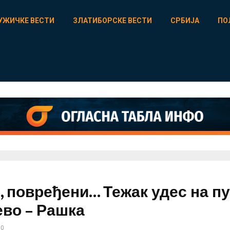
УЖИЧКЕ ВЕСТИ
ЗЛАТИБОРСКЕ ВЕСТИ
СРБИЈА
ПО
, повређени… Тежак удес на п
во – Рашка
0