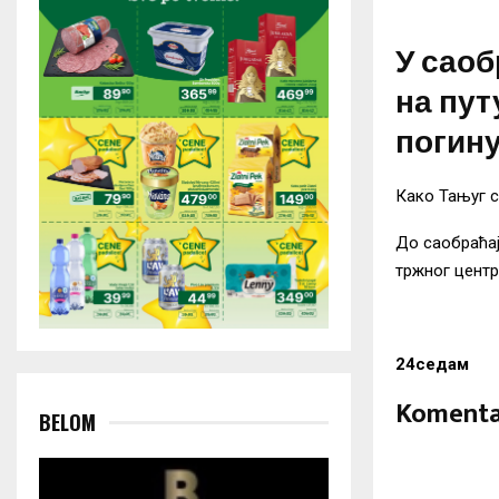
У саоб
на пут
погину
Како Тањуг с
До саобраћај
тржног центр
24седам
Komenta
BELOM