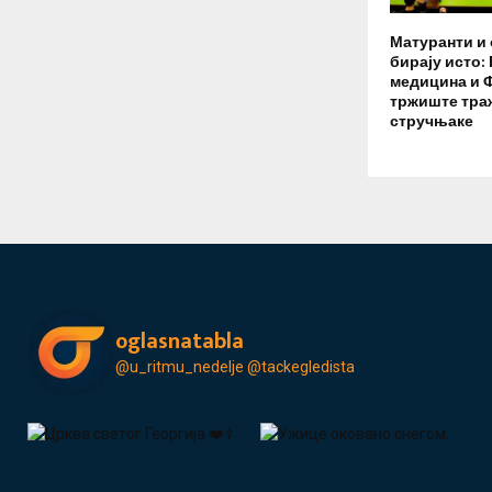
Матуранти и 
бирају исто:
медицина и Ф
тржиште тра
стручњаке
oglasnatabla
@u_ritmu_nedelje
@tackegledista