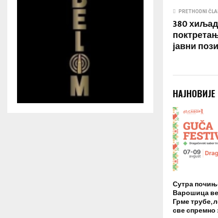
PRETHODNI ČL
380 хиљад
поктретањ
јавни поз
НАЈНОВИЈЕ
Сутра почиње
Варошица ве
Грме трубе, л
све спремно 