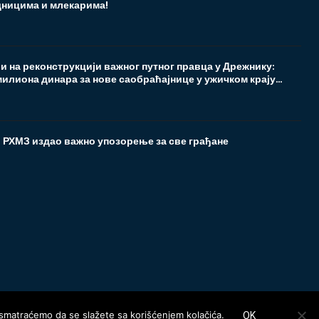
ницима и млекарима!
 на реконструкцији важног путног правца у Дрежнику:
илиона динара за нове саобраћајнице у ужичком крају...
! РХМЗ издао важно упозорење за све грађане
t smatraćemo da se slažete sa korišćenjem kolačića.
OK