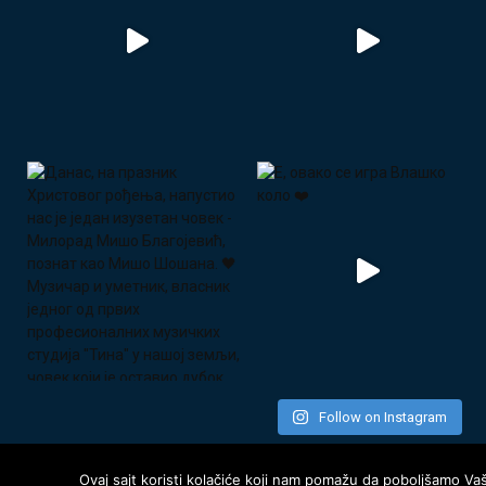
Follow on Instagram
Ovaj sajt koristi kolačiće koji nam pomažu da poboljšamo Va