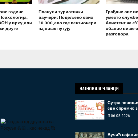
ове године
Планули туристички
Грађани све в
 Психологија,
ваучери: Подељено свих
уместо службе
ОН у врху, али
30.000, ево где пензионери
Асистент на е
жи друге
највише путују
обавио више о
разговора
НАЈНОВИЈИ ЧЛАНЦИ
Сутра почиње 
све спремно з
06.08.2026
Вучић најави