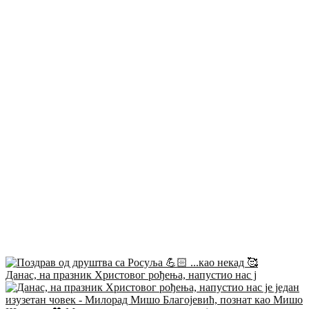
Данас, на празник Христовог рођења, напустио нас ј