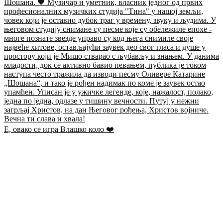
Е, овако се игра Влашко коло ❤️