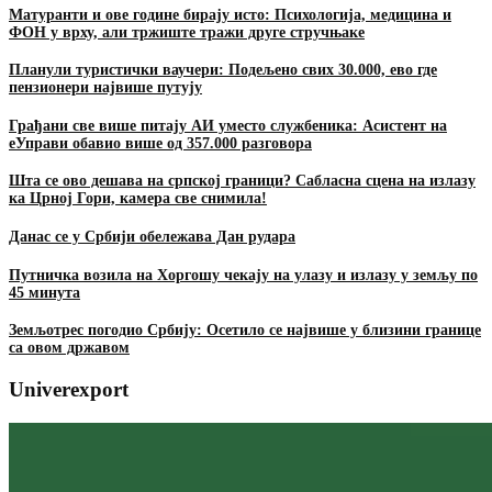
Матуранти и ове године бирају исто: Психологија, медицина и
ФОН у врху, али тржиште тражи друге стручњаке
Планули туристички ваучери: Подељено свих 30.000, ево где
пензионери највише путују
Грађани све више питају АИ уместо службеника: Асистент на
еУправи обавио више од 357.000 разговора
Шта се ово дешава на српској граници? Сабласна сцена на излазу
ка Црној Гори, камера све снимила!
Данас се у Србији обележава Дан рудара
Путничка возила на Хоргошу чекају на улазу и излазу у земљу по
45 минута
Земљотрес погодио Србију: Осетило се највише у близини границе
са овом државом
Univerexport