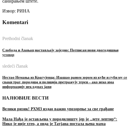
санирањем штете.
Извор: РИНА
Komentari
Prethodni članak
Слобода и Азањац настављају заједно: Потписан нови двогодишњи
уговор
sledeći članak
Нестао Немања из Крагујевца: Изашао раном зором из куће и губи му се
сваки траг, породица и полиција претражују терен – ако неко има
информацију нек одмах јави
НАЈНОВИЈЕ ВЕСТИ
Велики ризик! РХМЗ издао важно упозорење за све грађане
Мала Нађа је остављена у породилишту јер је „дете лептир“:
Нико је није хтео, а онда је Татјана постала њена мама