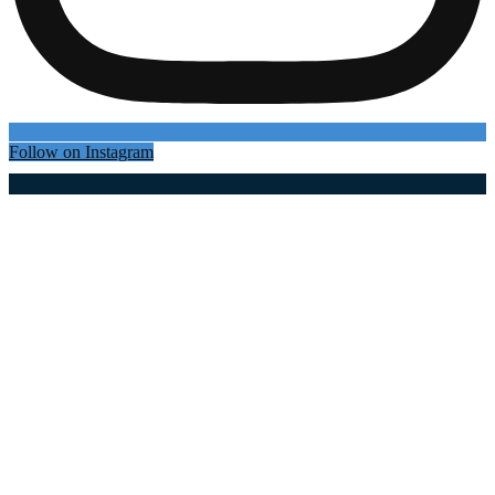
Follow on Instagram
Најновији чланци
Почели радови на реконструкцији важног
путног правца у Дрежнику: Више од 600
милиона динара за нове саобраћајнице у
ужичком крају...
06.08.2026
Велики ризик! РХМЗ издао важно упозорење за
све грађане
06.08.2026