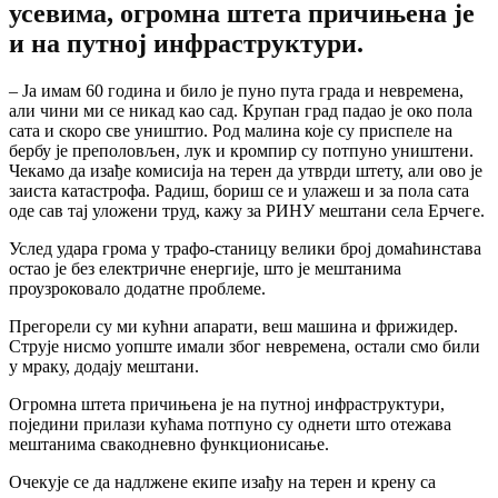
усевима, огромна штета причињена је
и на путној инфраструктури.
– Ја имам 60 година и било је пуно пута града и невремена,
али чини ми се никад као сад. Крупан град падао је око пола
сата и скоро све уништио. Род малина које су приспеле на
бербу је преполовљен, лук и кромпир су потпуно уништени.
Чекамо да изађе комисија на терен да утврди штету, али ово је
заиста катастрофа. Радиш, бориш се и улажеш и за пола сата
оде сав тај уложени труд, кажу за РИНУ мештани села Ерчеге.
Услед удара грома у трафо-станицу велики број домаћинстава
остао је без електричне енергије, што је мештанима
проузроковало додатне проблеме.
Прегорели су ми кућни апарати, веш машина и фрижидер.
Струје нисмо уопште имали због невремена, остали смо били
у мраку, додају мештани.
Огромна штета причињена је на путној инфраструктури,
поједини прилази кућама потпуно су однети што отежава
мештанима свакодневно функционисање.
Очекује се да надлжене екипе изађу на терен и крену са