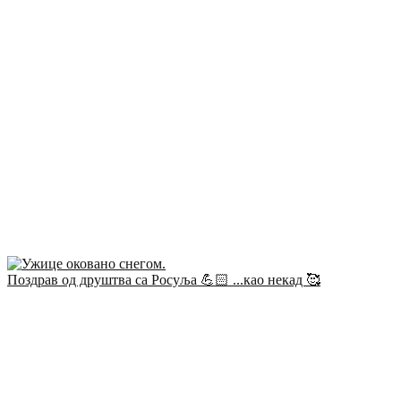
Поздрав од друштва са Росуља 💪🏻 ...као некад 🥰