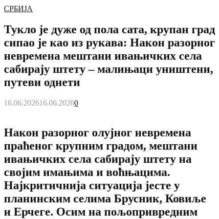
СРБИЈА
Тукло је дуже од пола сата, крупан град
сипао је као из рукава: Након разорног
невремена мештани ивањичких села
сабирају штету – малињаци уништени,
путеви однети
16.06.2026
16.06.2026
0
Након разорног олујног невремена
праћеног крупним градом, мештани
ивањичких села сабирају штету на
својим имањима и воћњацима.
Најкритичнија ситуација јесте у
планинским селима Брусник, Ковиље
и Ерчеге. Осим на пољопривредним