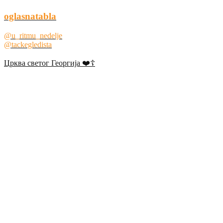
oglasnatabla
@u_ritmu_nedelje
@tackegledista
Црква светог Георгија ❤️☦️