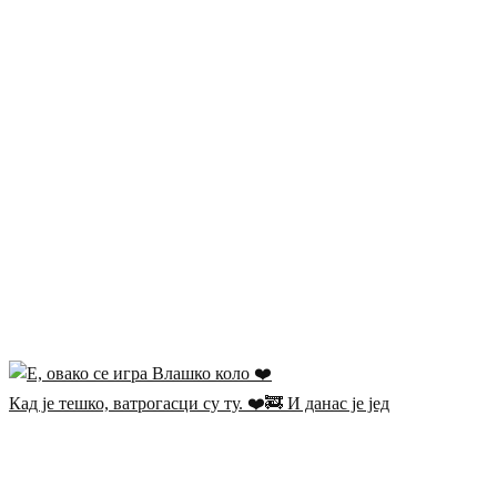
Кад је тешко, ватрогасци су ту. ❤️🚒 И данас је јед