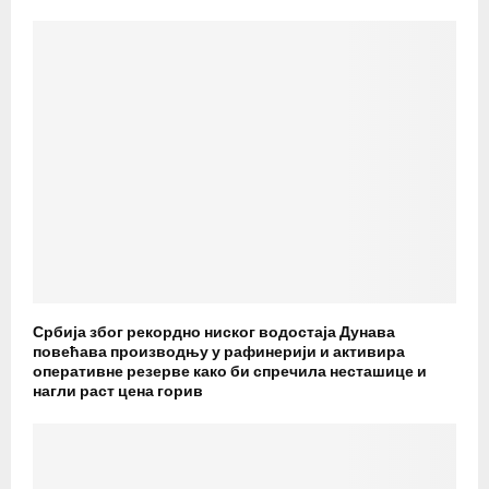
Србија због рекордно ниског водостаја Дунава
повећава производњу у рафинерији и активира
оперативне резерве како би спречила несташице и
нагли раст цена горив