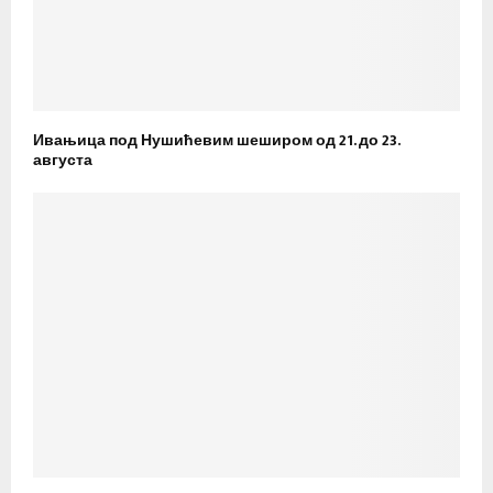
Ивањица под Нушићевим шеширом од 21. до 23.
августа