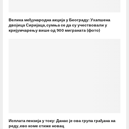
Велика међународна акција у Београду: Ухапшена
двојица Сиријаца, сумња се да су учествовали у
кријумчарењу више од 900 миграната (фото)
Исплата пензија у току: Данас је ова група грађана на
реду, ево коме стиже новац