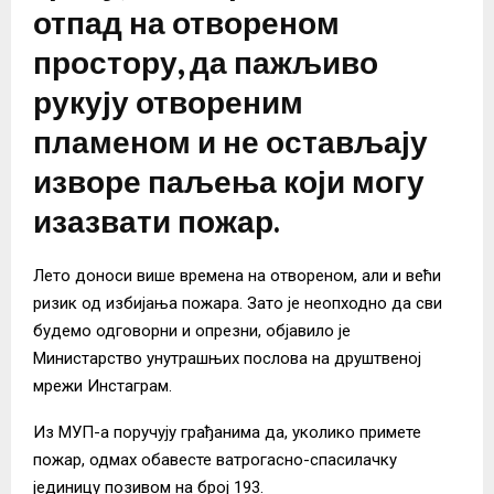
отпад на отвореном
простору, да пажљиво
рукују отвореним
пламеном и не остављају
изворе паљења који могу
изазвати пожар.
Лето доноси више времена на отвореном, али и већи
ризик од избијања пожара. Зато је неопходно да сви
будемо одговорни и опрезни, објавило је
Министарство унутрашњих послова на друштвеној
мрежи Инстаграм.
Из МУП-а поручују грађанима да, уколико примете
пожар, одмах обавесте ватрогасно-спасилачку
јединицу позивом на број 193.