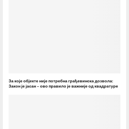
За које објекте није потребна грађевинска дозвола:
Закон је јасан – ово правило је важније од квадратуре