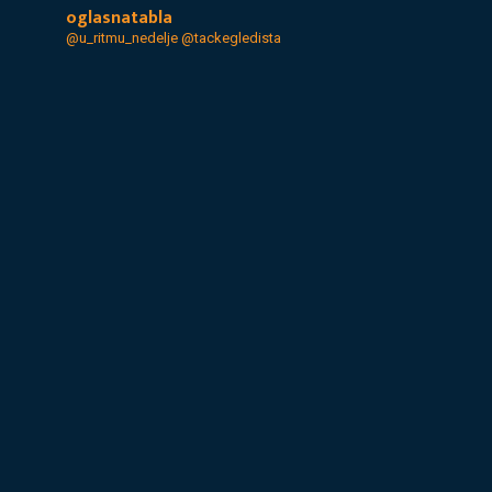
oglasnatabla
@u_ritmu_nedelje
@tackegledista