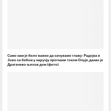
Само нам је било важно да сачувамо главу: Радојка и
Јово са бебом у наручју прогнани током Олује, данас је
Драгачево њихов дом (фото)