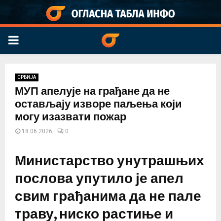
PRIMARY
MENU
СРБИЈА
МУП апелује на грађане да не
остављају изворе паљења који
могу изазвати пожар
18.06.2026
0
Министарство унутрашњих
послова упутило је апел
свим грађанима да не пале
траву, ниско растиње и