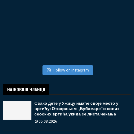
Follow on Instagram
НАЈНОВИЈИ ЧЛАНЦИ
Свако дете у Ужицу имаће своје место у
вртићу: Отварањем „Бубамаре“ и нових
сеоских вртића укида се листа чекања
05.08.2026