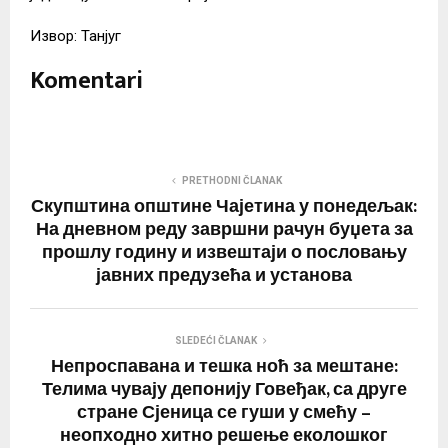
Извор: Танјуг
Komentari
PRETHODNI ČLANAK
Скупштина општине Чајетина у понедељак:
На дневном реду завршни рачун буџета за
прошлу годину и извештаји о пословању
јавних предузећа и установа
SLEDEĆI ČLANAK
Непроспавана и тешка ноћ за мештане:
Телима чувају депонију Говеђак, са друге
стране Сјеница се гуши у смећу –
неопходно хитно решење еколошког