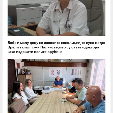
Бебе и малу децу не износите напоље, пијте пуно воде:
Врели талас пржи Полимље, ово су савети доктора
како издржати велике врућине