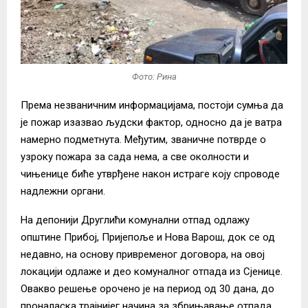
Фото: Рина
Према незваничним информацијама, постоји сумња да
је пожар изазвао људски фактор, односно да је ватра
намерно подметнута. Међутим, званичне потврде о
узроку пожара за сада нема, а све околности и
чињенице биће утврђене након истраге коју спроводе
надлежни органи.
На депонији Друглићи комунални отпад одлажу
општине Прибој, Пријепоље и Нова Варош, док се од
недавно, на основу привременог договора, на овој
локацији одлаже и део комуналног отпада из Сјенице.
Овакво решење орочено је на период од 30 дана, до
проналаска трајнијег начина за збрињавање отпада.