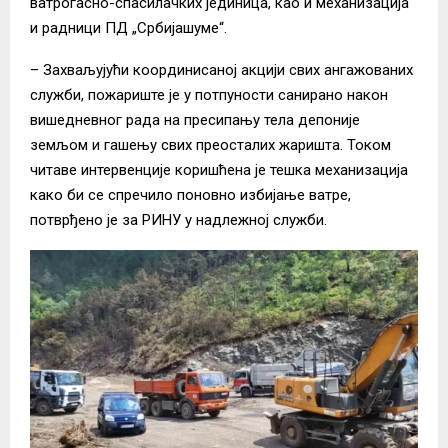
ватрогасно-спасилачких јединица, као и механизација
и радници ПД „Србијашуме“.
– Захваљујући координисаној акцији свих ангажованих
служби, пожариште је у потпуности санирано након
вишедневног рада на пресипању тела депоније
земљом и гашењу свих преосталих жаришта. Током
читаве интервенције коришћена је тешка механизација
како би се спречило поновно избијање ватре,
потврђено је за РИНУ у надлежној служби.