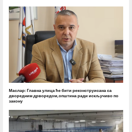
Маслар: Главна улица ће бити реконструисана са
дворедним дрворедом, општина ради искључиво по
закону