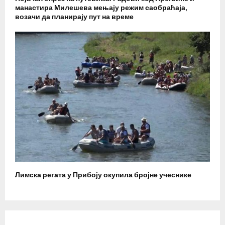
манастира Милешева мењају режим саобраћаја,
возачи да планирају пут на време
Лимска регата у Прибоју окупила бројне учеснике