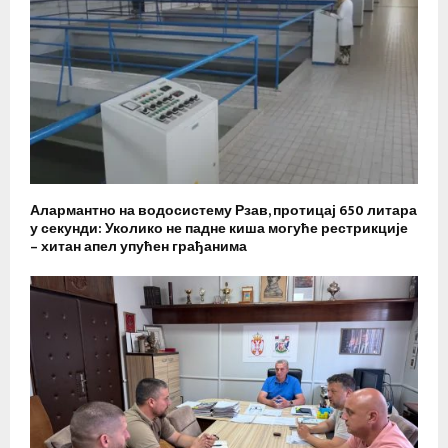
Алармантно на водосистему Рзав, протицај 650 литара
у секунди: Уколико не падне киша могуће рестрикције
– хитан апел упућен грађанима