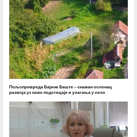
Пољопривреда Бајине Баште – снажан ослонац
развоја уз нове подстицаје и улагања у село