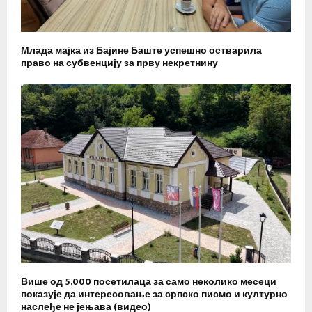
Млада мајка из Бајине Баште успешно остварила
право на субвенцију за прву некретнину
Више од 5.000 посетилаца за само неколико месеци
показује да интересовање за српско писмо и културно
наслеђе не јењава (видео)