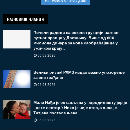
Follow on Instagram
НАЈНОВИЈИ ЧЛАНЦИ
Почели радови на реконструкцији важног
путног правца у Дрежнику: Више од 600
милиона динара за нове саобраћајнице у
ужичком крају...
06.08.2026
Велики ризик! РХМЗ издао важно упозорење
за све грађане
06.08.2026
Мала Нађа је остављена у породилишту јер је
„дете лептир“: Нико је није хтео, а онда је
Татјана постала њена...
06.08.2026