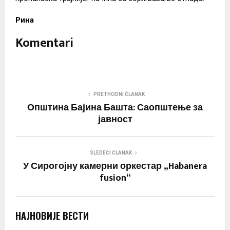
Рина
Komentari
PRETHODNI ČLANAK
Општина Бајина Башта: Саопштење за
јавност
SLEDEĆI ČLANAK
У Сирогојну камерни оркестар „Habanera
fusion“
НАЈНОВИЈЕ ВЕСТИ