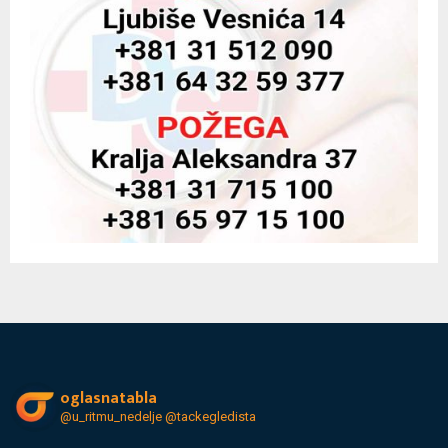
oglasnatabla
@u_ritmu_nedelje
@tackegledista