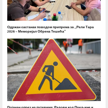
Одржан састанак поводом припрема за „Рели Тара
2026 – Меморијал Обрена Тешића”
Појачан опрез на путевима: Радови код Прељине и