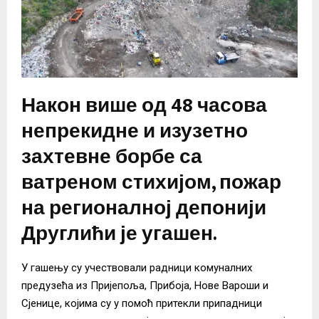
Након више од 48 часова
непрекидне и изузетно
захтевне борбе са
ватреном стихијом, пожар
на регионалној депонији
Друглићи је угашен.
У гашењу су учествовали радници комуналних
предузећа из Пријепоља, Прибоја, Нове Вароши и
Сјенице, којима су у помоћ притекли припадници