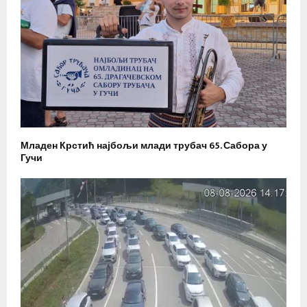
Младен Крстић најбољи млади трубач 65. Сабора у
Гучи