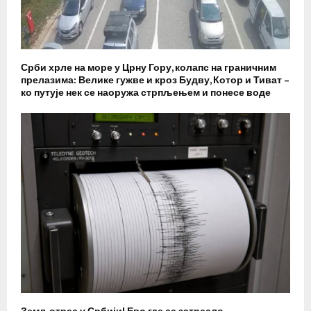
Срби хрле на море у Црну Гору, колапс на граничним
прелазима: Велике гужве и кроз Будву, Котор и Тиват –
ко путује нек се наоружа стрпљењем и понесе воде