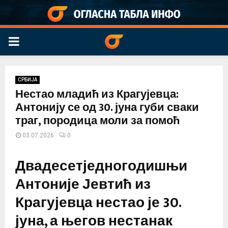
PRIMARY
MENU
СРБИЈА
Нестао младић из Крагујевца:
Антонију се од 30. јуна губи сваки
траг, породица моли за помоћ
03.07.2026
0
Двадесетједногодишњи
Антоније Јевтић из
Крагујевца нестао је 30.
јуна, а његов нестанак