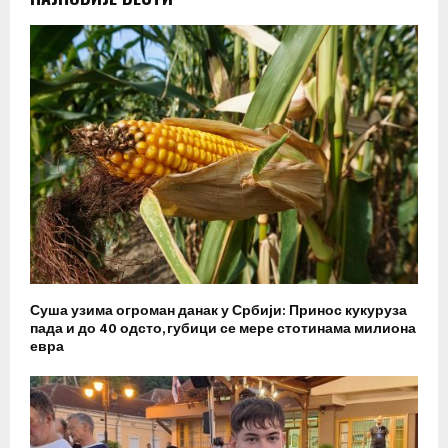
Суша узима огроман данак у Србији: Принос кукуруза
пада и до 40 одсто, губици се мере стотинама милиона
евра