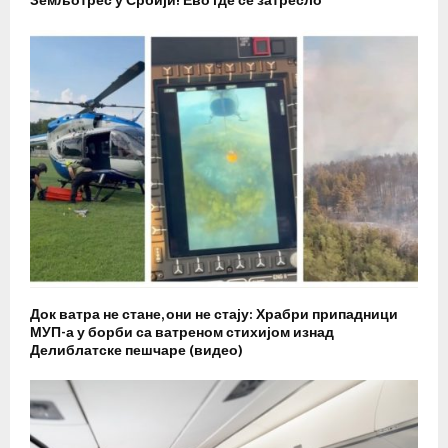
Земљотрес у Србији! Ево где се затресло
Док ватра не стане, они не стају: Храбри припадници
МУП-а у борби са ватреном стихијом изнад
Делиблатске пешчаре (видео)