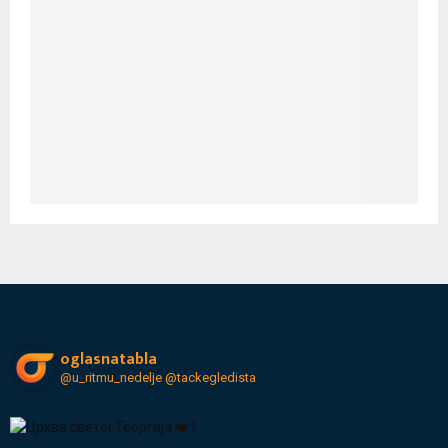
oglasnatabla
@u_ritmu_nedelje
@tackegledista