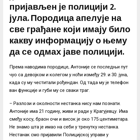
пријављен је полицији 2.
јула. Породица апелује на
све грађане који имају било
какву информацију о њему
да се одмах јаве полицији.
Према наводима породице, Антоније се последњи пут
чуо са девојком и колегом у ноћи између 29. и 30. јуна,
када су му честитали рођендан. Од тада му је телефон
ван функције и губи му се сваки траг.
– Разлози и околности нестанка нису нам познати.
Антоније има 21 годину, живи и ради у Крагујевцу. Има
смеђу косу, браон очи и висок је око 175 центиметара.
Не знамо шта је имао на себи у тренутку нестанка.
Нестанак смо пријавили Полицијској управи у