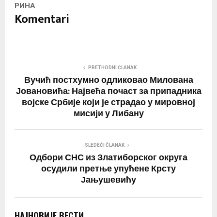
РИНА
Komentari
PRETHODNI ČLANAK
Вучић постхумно одликовао Милована
Јовановића: Највећа почаст за припадника
војске Србије који је страдао у мировној
мисији у Либану
SLEDEĆI ČLANAK
Одбори СНС из Златиборског округа
осудили претње упућене Крсту
Јањушевићу
НАЈНОВИЈЕ ВЕСТИ