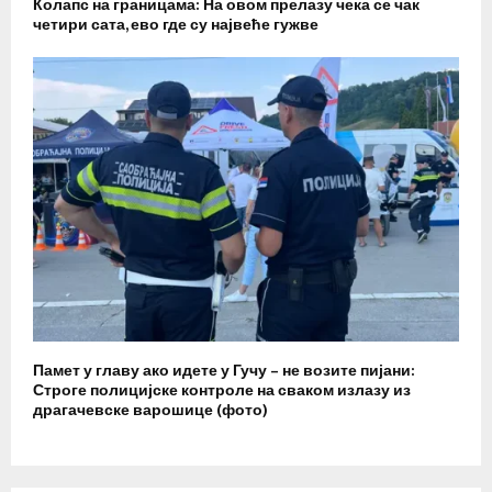
Колапс на границама: На овом прелазу чека се чак
четири сата, ево где су највеће гужве
Памет у главу ако идете у Гучу – не возите пијани:
Строге полицијске контроле на сваком излазу из
драгачевске варошице (фото)