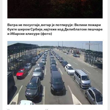
Ватра не посустаје, ветар је потпирује: Велики пожари
букте широм Србије, најтеже код Делиблатске пешчаре
и Ибарске клисуре (фото)