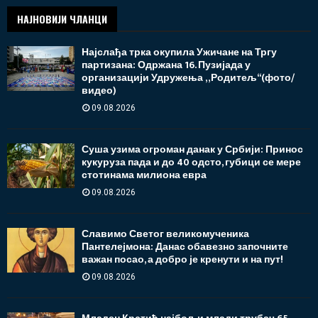
НАЈНОВИЈИ ЧЛАНЦИ
Најслађа трка окупила Ужичане на Тргу
партизана: Одржана 16. Пузијада у
организацији Удружења „Родитељ“(фото/
видео)
09.08.2026
Суша узима огроман данак у Србији: Принос
кукуруза пада и до 40 одсто, губици се мере
стотинама милиона евра
09.08.2026
Славимо Светог великомученика
Пантелејмона: Данас обавезно започните
важан посао, а добро је кренути и на пут!
09.08.2026