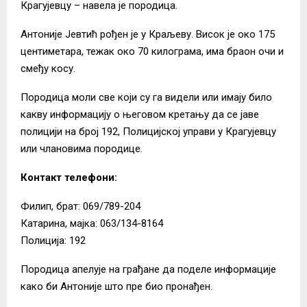
Крагујевцу – навела је породица.
Антоније Јевтић рођен је у Краљеву. Висок је око 175
центиметара, тежак око 70 килограма, има браон очи и
смеђу косу.
Породица моли све који су га видели или имају било
какву информацију о његовом кретању да се јаве
полицији на број 192, Полицијској управи у Крагујевцу
или члановима породице.
Контакт телефони:
Филип, брат: 069/789-204
Катарина, мајка: 063/134-8164
Полиција: 192
Породица апелује на грађане да поделе информације
како би Антоније што пре био пронађен.