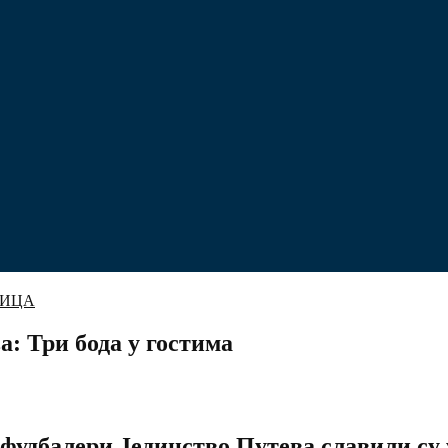
НИЦА
а: Три бода у гостима
д фудбалери Јединство Путева славили с