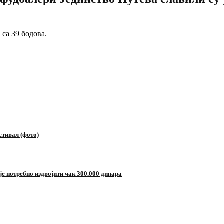
 са 39 бодова.
стивал (фото)
е потребно издвојити чак 300.000 динара