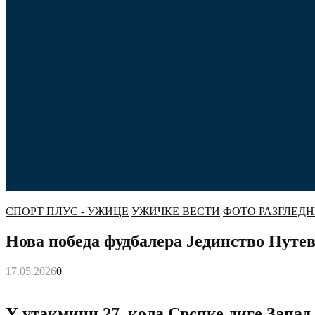
СПОРТ ПЛУС - УЖИЦЕ
УЖИЧКЕ ВЕСТИ
ФОТО РАЗГЛЕД
Нова победа фудбалера Јединство Путев
17.05.2026
0
У утакмици 27. кола Срспке лиге Запа