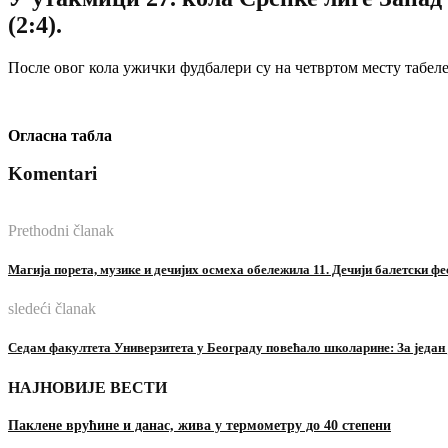
(2:4).
После овог кола ужички фудбалери су на четвртом месту табеле
Огласна табла
Komentari
Prethodni članak
Магија порета, музике и дечијих осмеха обележила 11. Дечији балетски фе
sledeći članak
Седам факултета Универзитета у Београду повећало школарине: За један ј
НАЈНОВИЈЕ ВЕСТИ
Паклене врућине и данас, жива у термометру до 40 степени