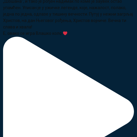
Е, овако се игра Влашко коло