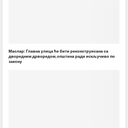
Маслар: Главна улица ће бити реконструисана са
дворедним дрворедом, општина ради искључиво по
закону