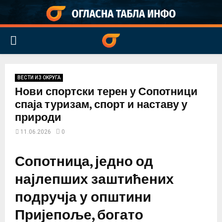
PRIMARY
MENU
ВЕСТИ ИЗ ОКРУГА
Нови спортски терен у Сопотници
спаја туризам, спорт и наставу у
природи
11.06.2026
0
Сопотница, једно од
најлепших заштићених
подручја у општини
Пријепоље, богато