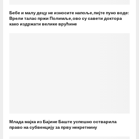
Бебе и малу децу не износите напоље, пијте пуно воде:
Врели талас пржи Полимље, ово су савети доктора
како издржати велике врућине
Млада мајка из Бајине Баште успешно остварила
право на субвенцију за прву некретнину