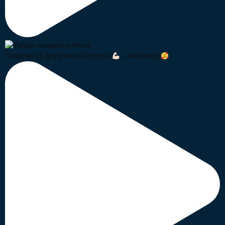
Поздрав од друштва са Росуља
...као некад