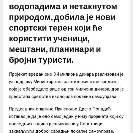
водопадима и нетакнутом
природом, добила је нови
спортски терен који ће
користити ученици,
мештани, планинари и
бројни туристи.
Пројекат вредан око 3,4 милиона динара реализован је
уз подршку Министарства заштите животне средине,
које је обезбедило више од три милиона динара, док је
преостала средства издвојила локална самоуправа.
Председник општине Пријепоље Драго Попадић
истакао је да је ово само један у низу пројеката који су
последњих година реализовани у Сопотници
захваљујући доброј сарадњи локалне самоуправе,