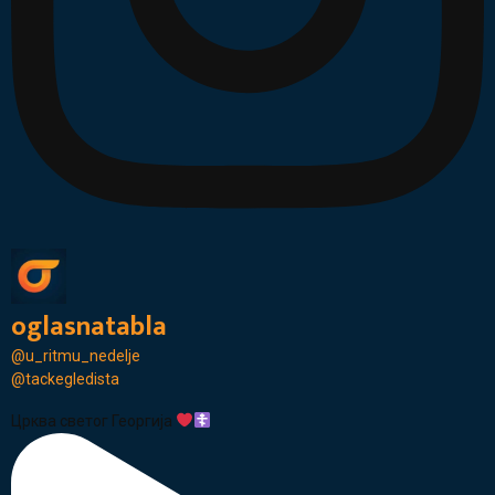
oglasnatabla
@u_ritmu_nedelje
@tackegledista
Црква светог Георгија