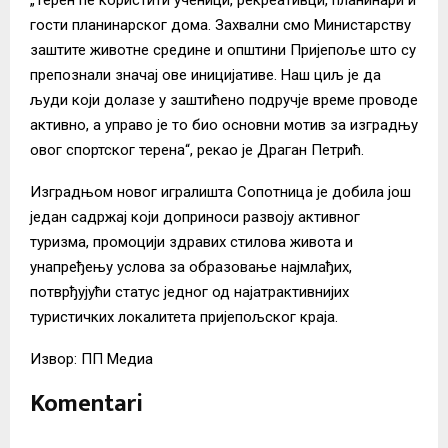
гости планинарског дома. Захвални смо Министарству
заштите животне средине и општини Пријепоље што су
препознали значај ове иницијативе. Наш циљ је да
људи који долазе у заштићено подручје време проводе
активно, а управо је то био основни мотив за изградњу
овог спортског терена“, рекао је Драган Петрић.
Изградњом новог игралишта Сопотница је добила још
један садржај који доприноси развоју активног
туризма, промоцији здравих стилова живота и
унапређењу услова за образовање најмлађих,
потврђујући статус једног од најатрактивнијих
туристичких локалитета пријепољског краја.
Извор: ПП Медиа
Komentari