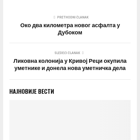
PRETHODNI ČLANAK
Око два километра новог асфалта у
Дубоком
SLEDEĆI ČLANAK
Ликовна колонија у Кривој Реци окупила
уметнике и донела нова уметничка дела
НАЈНОВИЈЕ ВЕСТИ