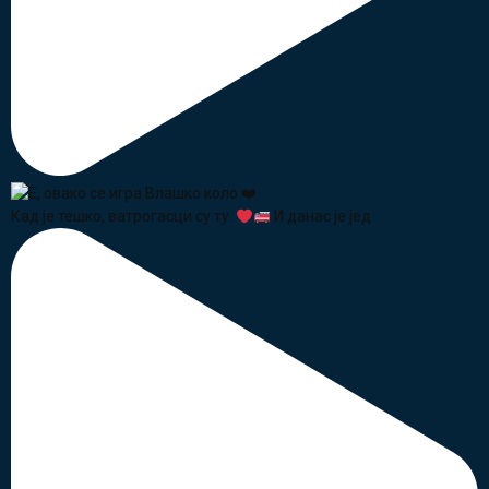
Кад је тешко, ватрогасци су ту.
И данас је јед