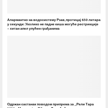
Алармантно на водосистему Рзав, протицај 650 литара
у секунди: Уколико не падне киша могуће рестрикције
– хитан апел упућен грађанима
Одржан састанак поводом припрема за „Рели Тара