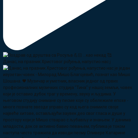
Данас, на празник Христовог рођења, напустио нас ј