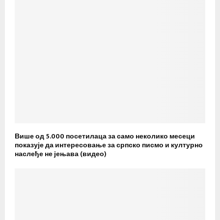
Више од 5.000 посетилаца за само неколико месеци
показује да интересовање за српско писмо и културно
наслеђе не јењава (видео)