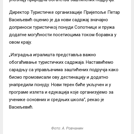
Директор Туристичке организације Пријепоље Петар
Васиљевић оценио је да нови садржај значајно
доприноси туристичкој понуди Сопотнице и пружа
додатне могућности посетиоцима током боравка у
овом крају.
„Изградња игралишта представља важно
обогаћивање туристичких садржаја. Наставићемо
сарадњу са управљачима заштићених подручја како
бисмо промовисали ову дестинацију и додатно
унапредили понуду. Нови терен биће укључен и у
програме излета и едукација које организујемо за
ученике основних и средњих школа“, рекао је
Васиљевић.
Фото: А. Ровчанин