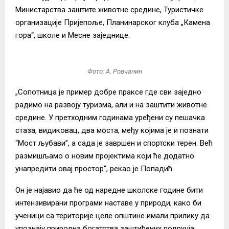
Министарства заштите животне средине, Туристичке
организације Пријепоље, Планинарског клуба „Камена
гора“, школе и Месне заједнице.
Фото: А. Ровчанин
„Сопотница је пример добре праксе где сви заједно
радимо на развоју туризма, али и на заштити животне
средине. У претходним годинама уређени су пешачка
стаза, видиковац, два моста, међу којима је и познати
“Мост љубави”, а сада је завршен и спортски терен. Већ
размишљамо о новим пројектима који ће додатно
унапредити овај простор“, рекао је Попадић.
Он је најавио да ће од наредне школске године бити
интензивирани програми наставе у природи, како би
ученици са територије целе општине имали прилику да
упознају природна богатства заштићених подручја.