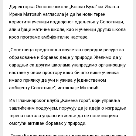
Директорка Основне школе „Бошко Буха“ из Ивања
Ирена Матовић нагласила је да ће нови терен
користити ученици издвојеног одељења у Сопотници,
али и ђаци матичне школе, као и ученици других школа
кроз програме амбијенталне наставе.
„Сопотница представља изузетан природни ресурс за
образовање и боравак деце у природи. Желимо да у
сарадњи са другим школама унапредимо организацију
наставе у овом простору како би што више ученика
имало прилику да учи и ужива у јединственом
амбијенту Сопотнице“, истакла је Матовић.
Из Планинарског клуба „Камена гора“, који управља
заштићеним подручјем, поручују да је идеја о изградњи
терена настала управо из жеље да се посетиоцима
омогући активан боравак у природи.
„Терен ће користити ученици, рекреативци, планинари и