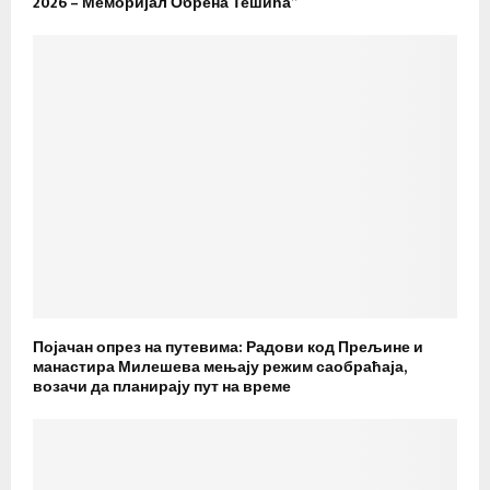
2026 – Меморијал Обрена Тешића”
Појачан опрез на путевима: Радови код Прељине и
манастира Милешева мењају режим саобраћаја,
возачи да планирају пут на време