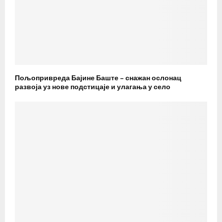
Пољопривреда Бајине Баште – снажан ослонац
развоја уз нове подстицаје и улагања у село