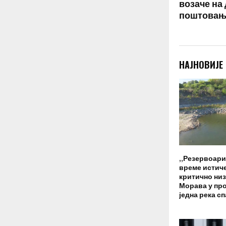
возаче на
поштовањ
НАЈНОВИЈЕ
„Резервоари 
време истиче
критично низ
Морава у про
једна река с