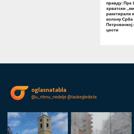
правду: Пре 
хрватски „ми
ракетирали 
колону Срба 
Петровачкој 
цести
oglasnatabla
@u_ritmu_nedelje
@tackegledista