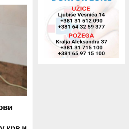
рви
у крв и