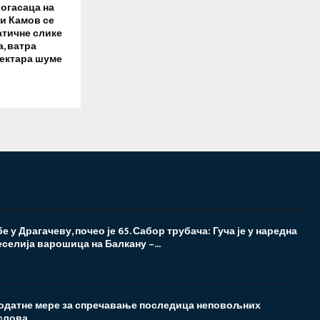
рогасаца на
ни Камов се
атичне слике
, ватра
хектара шуме
 у Драгачеву, почео је 65. Сабор трубача: Гуча је у наредна
еселија варошица на Балкану –...
одатне мере за спречавање последица неповољних
слова