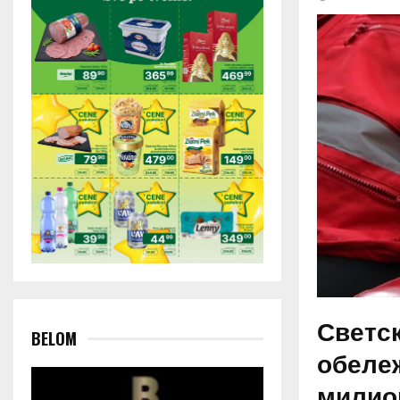
Светс
BELOM
обележ
милион