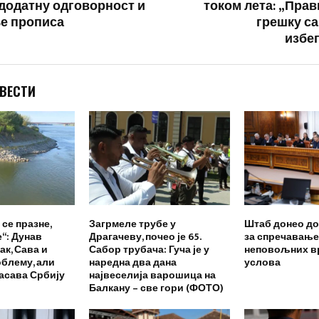
 додатну одговорност и
током лета: „Прав
е прописа
грешку са
избег
 ВЕСТИ
се празне,
Загрмеле трубе у
Штаб донео до
“: Дунав
Драгачеву, почео је 65.
за спречавање
ак, Сава и
Сабор трубача: Гуча је у
неповољних в
блему, али
наредна два дана
услова
пасава Србију
највеселија варошица на
Балкану – све гори (ФОТО)