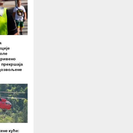
а
кције
роле
кривено
0 прекршаја
дозвољене
ене куће: