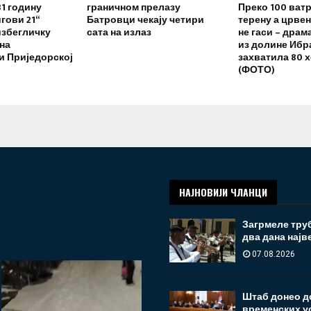
31 годину
граничном прелазу
Преко 100 ват
гови 21“
Батровци чекају четири
терену а црве
избегличку
сата на излаз
не гаси – драм
на
из долине Ибра
и Приједорској
захватила 80 
(ФОТО)
НАЈНОВИЈИ ЧЛАНЦИ
Загрмеле трубе
два дана најв
07.08.2026
Штаб донео д
временских у