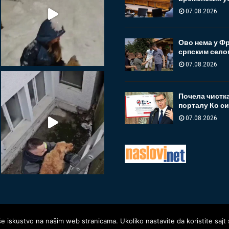
07.08.2026
Ово нема у Фр
српским селом
07.08.2026
Почела чистка
порталу Ко си
07.08.2026
še iskustvo na našim web stranicama. Ukoliko nastavite da koristite saj
@2025 - www.oglasnatabla.info. Sva prava zadržana.