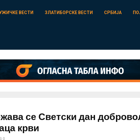
УЖИЧКЕ ВЕСТИ
ЗЛАТИБОРСКЕ ВЕСТИ
СРБИЈА
ПО
жава се Светски дан добров
аца крви
0