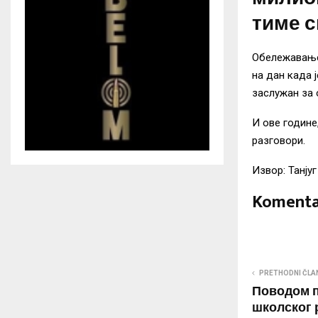
тиме с
Обележавање
на дан када ј
заслужан за 
И ове године
разговори.
Извор: Танјуг
Komenta
PRETHODNI ČLA
Поводом п
школског 