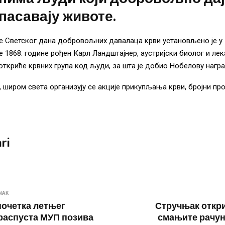
пасавају животе.
 Светског дана добровољних давалаца крви установљено је у
е 1868. године рођен Карл Ландштајнер, аустријски биолог и лека
откриће крвних група код људи, за шта је добио Нобелову награ
, широм света организују се акције прикупљања крви, бројни пр
ri
NAK
очетка летњег
Стручњак откри
распуста МУП позива
смањите рачуне