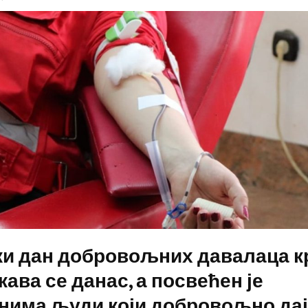
ки дан добровољних давалаца к
ава се данас, а посвећен је
има људи који добровољно дај