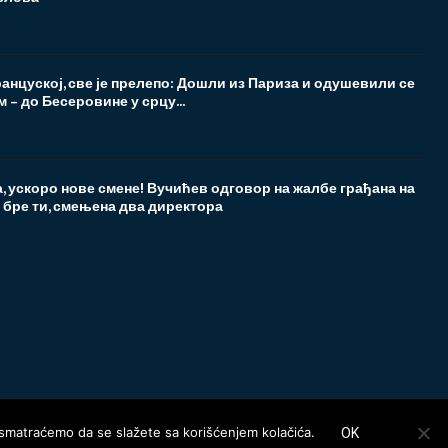
анцуској, све је прелепо: Дошли из Париза и одушевили се
 – до Бесеровине у срцу...
, ускоро нове смене! Вучићев одговор на жалбе грађана на
 бре ти, смењена два директора
t smatraćemo da se slažete sa korišćenjem kolačića.
OK