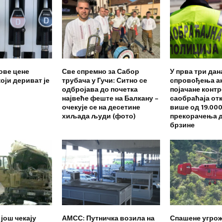
ове цене
Све спремно за Сабор
У прва три дан
оји дериват је
трубача у Гучи: Ситно се
спровођења а
одбројава до почетка
појачане конт
највеће феште на Балкану –
саобраћаја от
очекује се на десетине
више од 19.00
хиљада људи (фото)
прекорачења 
брзине
 још чекају
АМСС: Путничка возила на
Спашене угрож