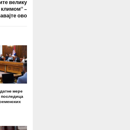
ите велику
 климом“ –
авајте ово
датне мере
 последица
ременских