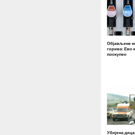
Објављене н
горива: Ево к
поскупео
Убијена деца