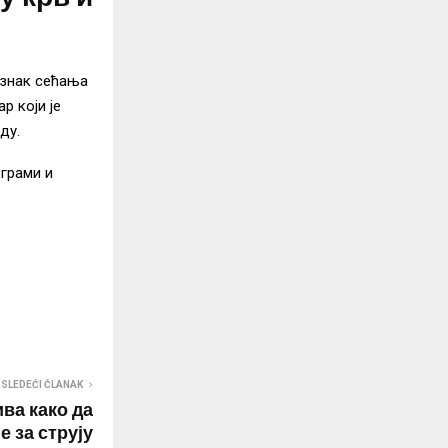
 знак сећања
р који је
ду.
ограми и
SLEDEĆI ČLANAK
ва како да
 за струју