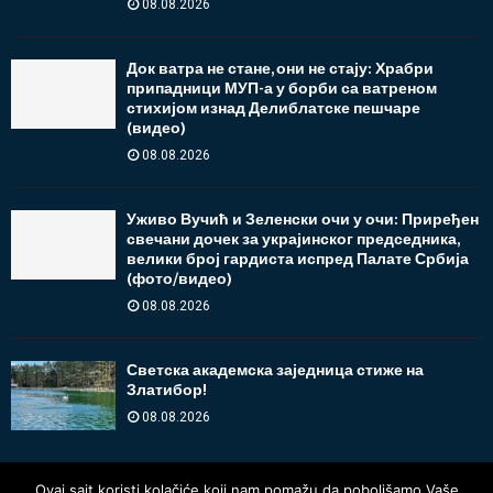
08.08.2026
Док ватра не стане, они не стају: Храбри
припадници МУП-а у борби са ватреном
стихијом изнад Делиблатске пешчаре
(видео)
08.08.2026
Уживо Вучић и Зеленски очи у очи: Приређен
свечани дочек за украјинског председника,
велики број гардиста испред Палате Србија
(фото/видео)
08.08.2026
Светска академска заједница стиже на
Златибор!
08.08.2026
Ovaj sajt koristi kolačiće koji nam pomažu da poboljšamo Vaše