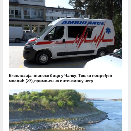
Експлозија плинске боце у Чачку: Тешко повређен
младић (27), примљен на интензивну негу