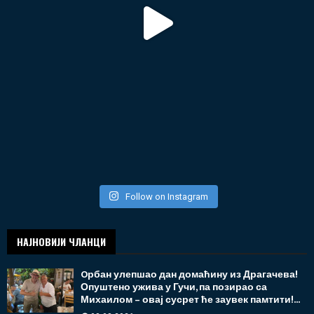
Follow on Instagram
НАЈНОВИЈИ ЧЛАНЦИ
Oрбан улепшао дан домаћину из Драгачева!
Опуштено ужива у Гучи, па позирао са
Михаилом – овај сусрет ће заувек памтити!...