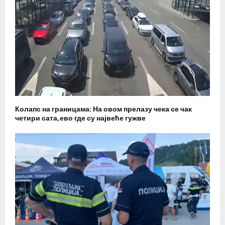
Колапс на границама: На овом прелазу чека се чак
четири сата, ево где су највеће гужве