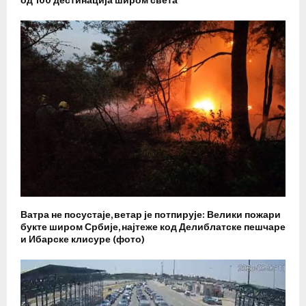
од 100 дестинација широм света
Ватра не посустаје, ветар је потпирује: Велики пожари
букте широм Србије, најтеже код Делиблатске пешчаре
и Ибарске клисуре (фото)