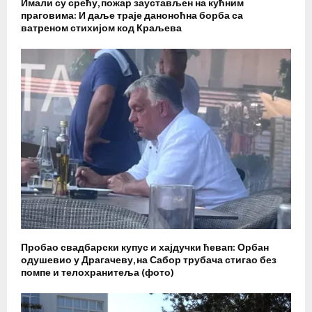
Имали су срећу, пожар заустављен на кућним
праговима: И даље траје даноноћна борба са
ватреном стихијом код Краљева
Пробао свадбарски купус и хајдучки ћевап: Орбан
одушевио у Драгачеву, на Сабор трубача стигао без
помпе и телохранитеља (фото)