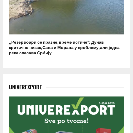
„Резервоари се празне, време истиче“: Дунав
критично низак, Сава и Морава у проблему, али једна
река спасава Србију
UNIVEREXPORT