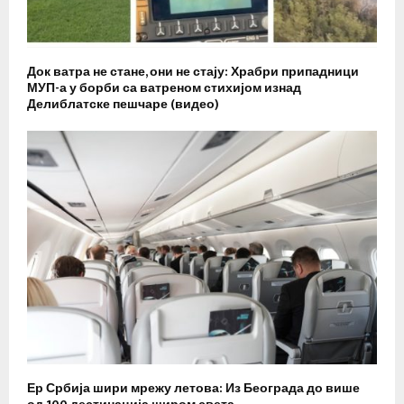
Док ватра не стане, они не стају: Храбри припадници
МУП-а у борби са ватреном стихијом изнад
Делиблатске пешчаре (видео)
Ер Србија шири мрежу летова: Из Београда до више