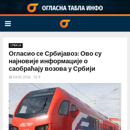
PRIMARY
MENU
СРБИЈА
Огласио се Србијавоз: Ово су
најновије информације о
саобраћају возова у Србији
24.05.2026
0