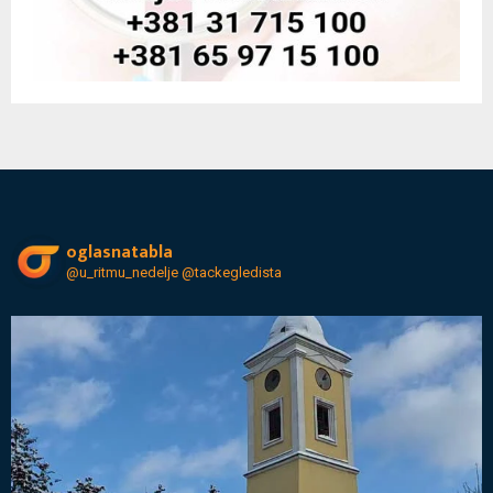
oglasnatabla
@u_ritmu_nedelje
@tackegledista