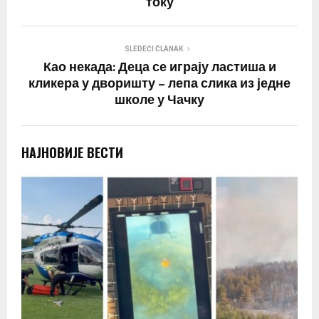
току
SLEDEĆI ČLANAK
Као некада: Деца се играју ластиша и
кликера у дворишту – лепа слика из једне
школе у Чачку
НАЈНОВИЈЕ ВЕСТИ