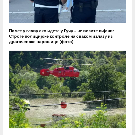
Памет у главу ако идете у Гучу – не возите пијани:
Строге полицијске контроле на сваком излазу из
драгачевске варошице (фото)