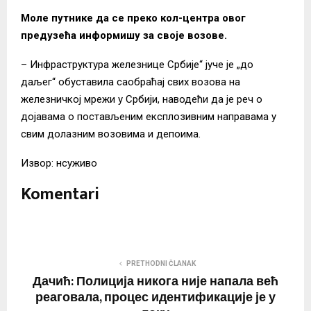
Моле путнике да се преко кол-центра овог
предузећа информишу за своје возове.
– Инфраструктура железнице Србије“ јуче је „до
даљег“ обуставила саобраћај свих возова на
железничкој мрежи у Србији, наводећи да је реч о
дојавама о постављеним експлозивним направама у
свим долазним возовима и депоима.
Извор: нсуживо
Komentari
PRETHODNI ČLANAK
Дачић: Полиција никога није напала већ
реаговала, процес идентификације је у