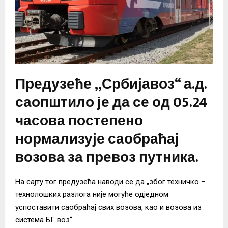
Предузеће „Србијавоз“ а.д.
саопштило је да се од 05.24
часова постепено
нормализује саобраћај
возова за превоз путника.
На сајту тог предузећа наводи се да „због техничко –
технолошких разлога није могуће од‌једном
успоставити саобраћај свих возова, као и возова из
система БГ воз“.