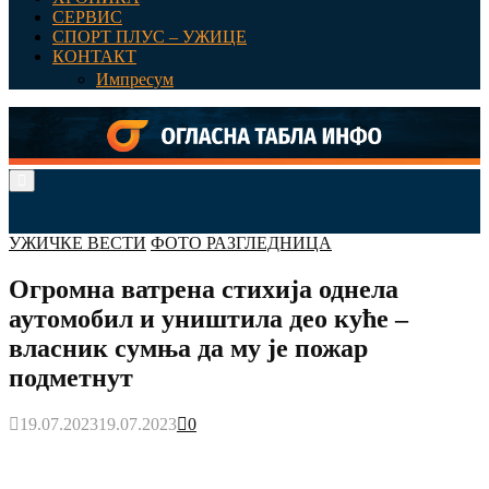
СЕРВИС
СПОРТ ПЛУС – УЖИЦЕ
КОНТАКТ
Импресум
Primary
Menu
УЖИЧКЕ ВЕСТИ
ФОТО РАЗГЛЕДНИЦА
Огромна ватрена стихија однела
аутомобил и уништила део куће –
власник сумња да му је пожар
подметнут
19.07.2023
19.07.2023
0