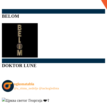
BELOM
DOKTOR LUNE
oglasnatabla
@u_ritmu_nedelje
@tackegledista