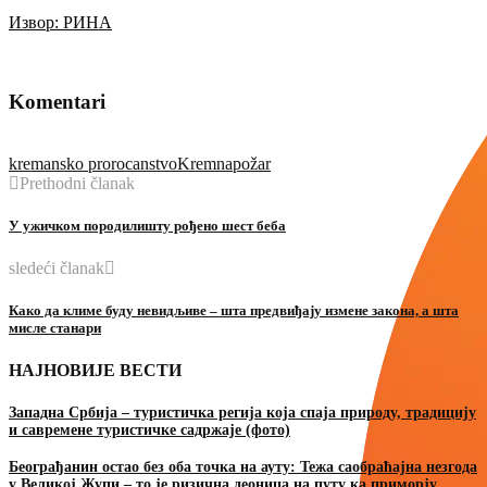
Извор: РИНА
Komentari
kremansko prorocanstvo
Kremna
požar
Prethodni članak
У ужичком породилишту рођено шест беба
sledeći članak
Како да климе буду невидљиве – шта предвиђају измене закона, а шта
мисле станари
НАЈНОВИЈЕ ВЕСТИ
Западна Србија – туристичка регија која спаја природу, традицију
и савремене туристичке садржаје (фото)
Београђанин остао без оба точка на ауту: Тежа саобраћајна незгода
у Великој Жупи – то је ризична деоница на путу ка приморју