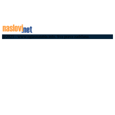
Срби хрле на море у Црну Гору, колапс на
граничним прелазима: Велике гужве и кроз
Будву, Котор и Тиват –...
08.08.2026
@2025 - www.oglasnatabla.info. Sva prava zadržana.