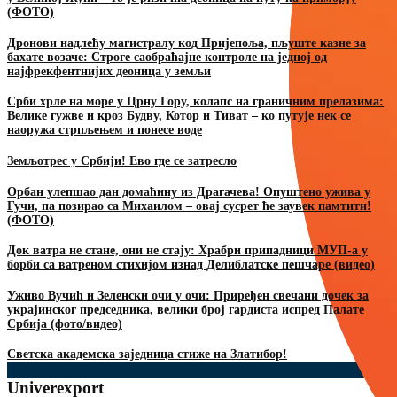
(ФОТО)
Дронови надлећу магистралу код Пријепоља, пљуште казне за
бахате возаче: Строге саобраћајне контроле на једној од
најфрекфентнијих деоница у земљи
Срби хрле на море у Црну Гору, колапс на граничним прелазима:
Велике гужве и кроз Будву, Котор и Тиват – ко путује нек се
наоружа стрпљењем и понесе воде
Земљотрес у Србији! Ево где се затресло
Oрбан улепшао дан домаћину из Драгачева! Опуштено ужива у
Гучи, па позирао са Михаилом – овај сусрет ће заувек памтити!
(ФОТО)
Док ватра не стане, они не стају: Храбри припадници МУП-а у
борби са ватреном стихијом изнад Делиблатске пешчаре (видео)
Уживо Вучић и Зеленски очи у очи: Приређен свечани дочек за
украјинског председника, велики број гардиста испред Палате
Србија (фото/видео)
Светска академска заједница стиже на Златибор!
Univerexport