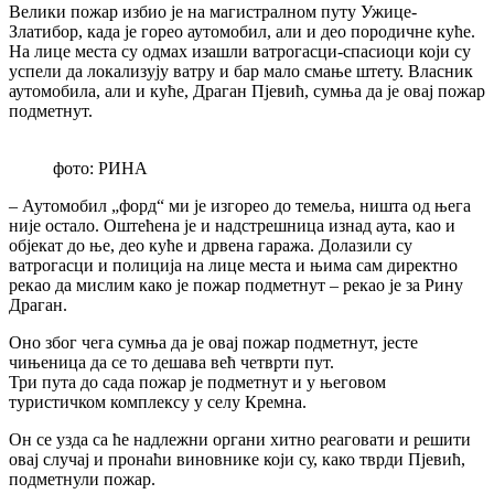
Велики пожар избио је на магистралном путу Ужице-
Златибор, када је горео аутомобил, али и део породичне куће.
На лице места су одмах изашли ватрогасци-спасиоци који су
успели да локализују ватру и бар мало смање штету. Власник
аутомобила, али и куће, Драган Пјевић, сумња да је овај пожар
подметнут.
фото: РИНА
– Аутомобил „форд“ ми је изгорео до темеља, ништа од њега
није остало. Оштећена је и надстрешница изнад аута, као и
објекат до ње, део куће и дрвена гаража. Долазили су
ватрогасци и полиција на лице места и њима сам директно
рекао да мислим како је пожар подметнут – рекао је за Рину
Драган.
Оно због чега сумња да је овај пожар подметнут, јесте
чињеница да се то дешава већ четврти пут.
Три пута до сада пожар је подметнут и у његовом
туристичком комплексу у селу Кремна.
Он се узда са ће надлежни органи хитно реаговати и решити
овај случај и пронаћи виновнике који су, како тврди Пјевић,
подметнули пожар.