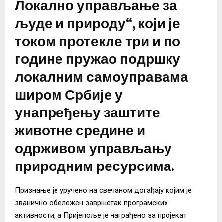
Локално управљање за
људе и природу“, који је
током протекле три и по
године пружао подршку
локалним самоуправама
широм Србије у
унапређењу заштите
животне средине и
одрживом управљању
природним ресурсима.
Признање је уручено на свечаном догађају којим је
званично обележен завршетак програмских
активности, а Пријепоље је награђено за пројекат