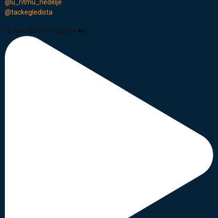
@u_ritmu_nedelje
@tackegledista
Црква светог Георгија ❤️☦️