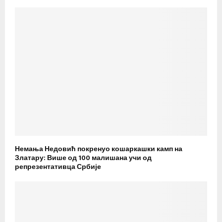
Немања Недовић покренуо кошаркашки камп на
Златару: Више од 100 малишана учи од
репрезентативца Србије