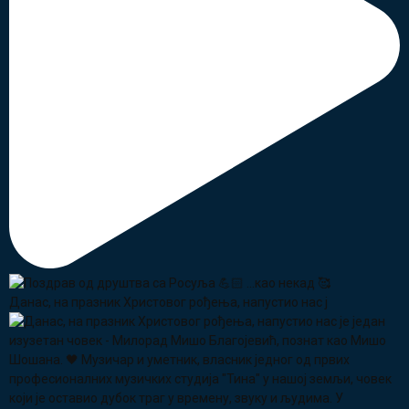
Данас, на празник Христовог рођења, напустио нас ј