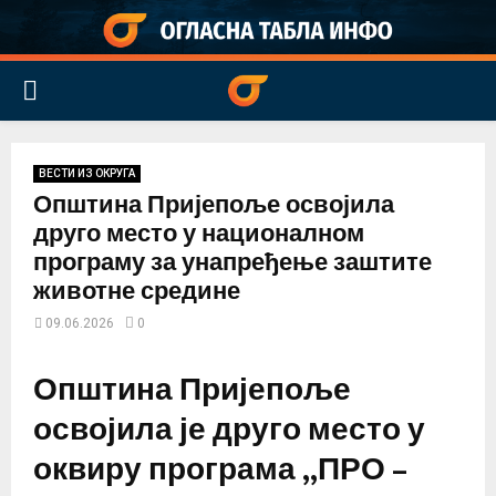
PRIMARY
MENU
ВЕСТИ ИЗ ОКРУГА
Општина Пријепоље освојила
друго место у националном
програму за унапређење заштите
животне средине
09.06.2026
0
Општина Пријепоље
освојила је друго место у
оквиру програма „ПРО –