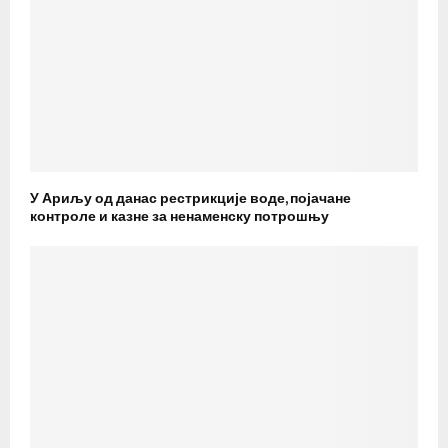
У Ариљу од данас рестрикције воде, појачане
контроле и казне за ненаменску потрошњу