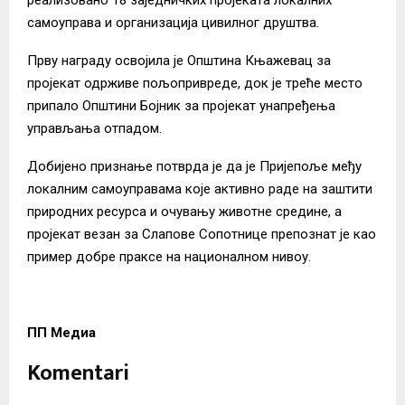
самоуправа и организација цивилног друштва.
Прву награду освојила је Општина Књажевац за
пројекат одрживе пољопривреде, док је треће место
припало Општини Бојник за пројекат унапређења
управљања отпадом.
Добијено признање потврда је да је Пријепоље међу
локалним самоуправама које активно раде на заштити
природних ресурса и очувању животне средине, а
пројекат везан за Слапове Сопотнице препознат је као
пример добре праксе на националном нивоу.
ПП Медиа
Komentari