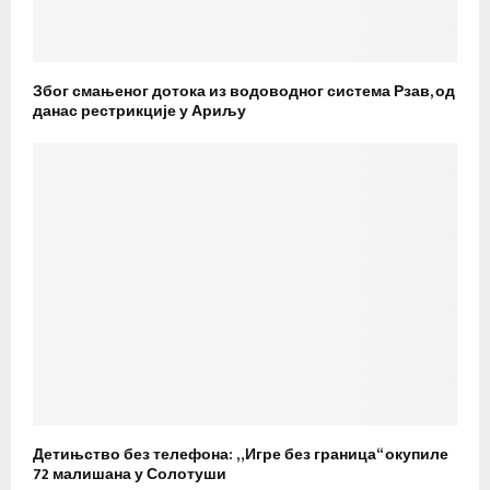
Због смањеног дотока из водоводног система Рзав, од
данас рестрикције у Ариљу
Детињство без телефона: „Игре без граница“ окупиле
72 малишана у Солотуши