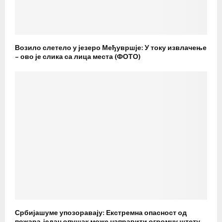
Возило слетело у језеро Међувршје: У току извлачење
– ово је слика са лица места (ФОТО)
Србијашуме упозоравају: Екстремна опасност од
пожара, један опушак може направити огромну штету