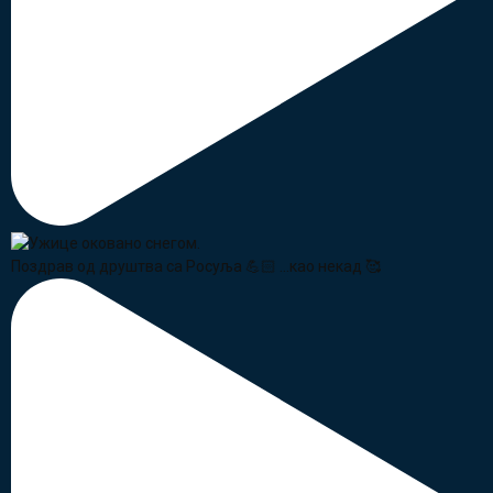
Поздрав од друштва са Росуља 💪🏻 ...као некад 🥰