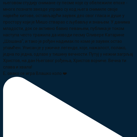
Е, овако се игра Влашко коло ❤️