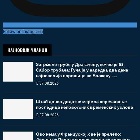
Follow on Instagram
НАЈНОВИЈИ ЧЛАНЦИ
Загрмеле трубе у Драгачеву, почео је 65.
Сабор трубача: Гуча је у наредна два дана
највеселија варошица на Балкану –...
07.08.2026
Штаб донео додатне мере за спречавање
последица неповољних временских услова
07.08.2026
Ово нема у Француској, све је прелепо:
Дошли из Париза и одушевили се српским