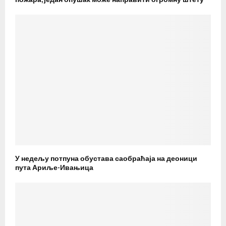
У недељу потпуна обустава саобраћаја на деоници
пута Ариље-Ивањица