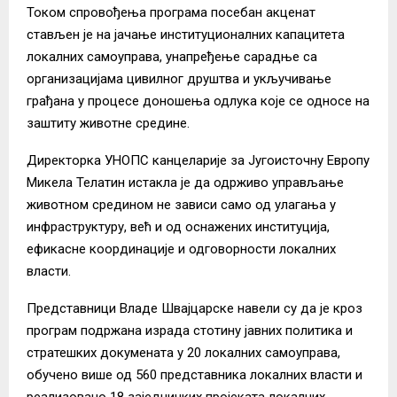
Током спровођења програма посебан акценат
стављен је на јачање институционалних капацитета
локалних самоуправа, унапређење сарадње са
организацијама цивилног друштва и укључивање
грађана у процесе доношења одлука које се односе на
заштиту животне средине.
Директорка УНОПС канцеларије за Југоисточну Европу
Микела Телатин истакла је да одрживо управљање
животном средином не зависи само од улагања у
инфраструктуру, већ и од оснажених институција,
ефикасне координације и одговорности локалних
власти.
Представници Владе Швајцарске навели су да је кроз
програм подржана израда стотину јавних политика и
стратешких докумената у 20 локалних самоуправа,
обучено више од 560 представника локалних власти и
реализовано 18 заједничких пројеката локалних