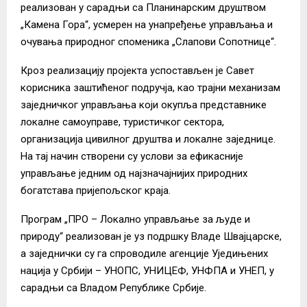
реализован у сарадњи са Планинарским друштвом
„Камена Гора“, усмерен на унапређење управљања и
очувања природног споменика „Слапови Сопотнице“.
Кроз реализацију пројекта успостављен је Савет
корисника заштићеног подручја, као трајни механизам
заједничког управљања који окупља представнике
локалне самоуправе, туристичког сектора,
организација цивилног друштва и локалне заједнице.
На тај начин створени су услови за ефикасније
управљање једним од најзначајнијих природних
богатстава пријепољског краја.
Програм „ПРО – Локално управљање за људе и
природу“ реализован је уз подршку Владе Швајцарске,
а заједнички су га спроводиле агенције Уједињених
нација у Србији – УНОПС, УНИЦЕФ, УНФПА и УНЕП, у
сарадњи са Владом Републике Србије.