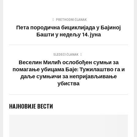
PRETHODNI ČLANAK
Пета породична бициклијада у Бајиној
Башти у недељу 14. јуна
SLEDEĆI ČLANAK
Веселин Милић ослобођен сумњи за
помагање убицама Баје: Тужилаштво га и
даље сумњичи за непријављивање
убиства
НАЈНОВИЈЕ ВЕСТИ