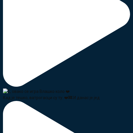
Кад је тешко, ватрогасци су ту. ❤️🚒 И данас је јед