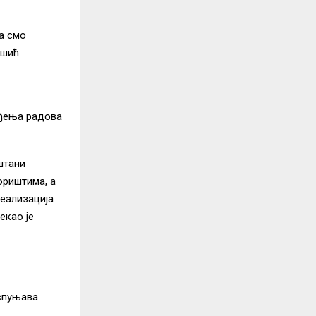
а смо
шић.
ођења радова
штани
ориштима, а
Реализација
екао је
испуњава