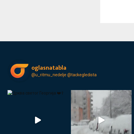
oglasnatabla
@u_ritmu_nedelje
@tackegledista