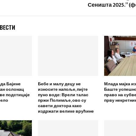
Сеништа 2025.” (ф
 ВЕСТИ
да Бајине
Бебе и малу децу не
Млада мајка из
жан ослонац
износите напоље, пијте
Баште успешн
ове подстицаје
пуно воде: Врели талас
право на субве
село
пржи Полимље, ово су
прву некретни
савети доктора како
издржати велике врућине