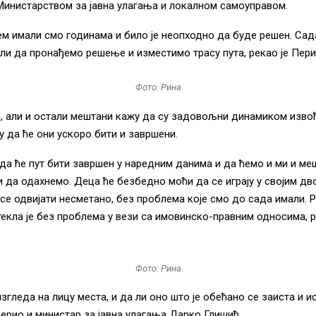
инистарством за јавна улагања и локалном самоуправом.
ем имали смо годинама и било је неопходно да буде решен. Сад
ли да пронађемо решење и изместимо трасу пута, рекао је Пери
Фото: Рина
н, али и остали мештани кажу да су задовољни динамиком изв
ју да ће они ускоро бити и завршени.
да ће пут бити завршен у наредним данима и да ћемо и ми и ме
 да одахнемо. Деца ће безбедно моћи да се играју у својим дв
 се одвијати несметано, без проблема које смо до сада имали. 
текла је без проблема у вези са имовинско-правним односима, р
Фото: Рина
изгледа на лицу места, и да ли оно што је обећано се заиста и 
верио и министар за јавна улагања Дарко Глишић.