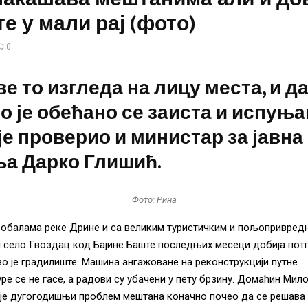
е у мали рај (фото)
0
ве то изгледа на лицу места, и д
о је обећано се заиста и испуња
је проверио и министар за јавна
ња Дарко Глишић.
Фото: Рина
 обалама реке Дрине и са великим туристичким и пољопривред
 село Гвоздац код Бајине Баште последњих месеци добија пот
во је градилиште. Машина ангажоване на реконструкцији путне
ре се не гасе, а радови су убачени у пету брзину. Домаћин Мил
а је дугогодишњи проблем мештана коначно почео да се решава