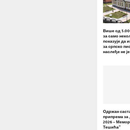
Више од 5.0
за само неко
показује да 
за српско пи
наслеђе не ј
Одржан саст
припрема за 
2026 – Мемо
Тешића”