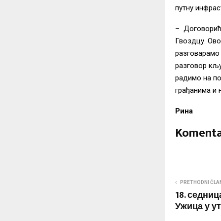
путну инфрас
– Договориће
Гвоздцу. Ово
разговарамо 
разговор кљу
радимо на п
грађанима и 
Рина
Komenta
PRETHODNI ČLA
18. седни
Ужица у ут