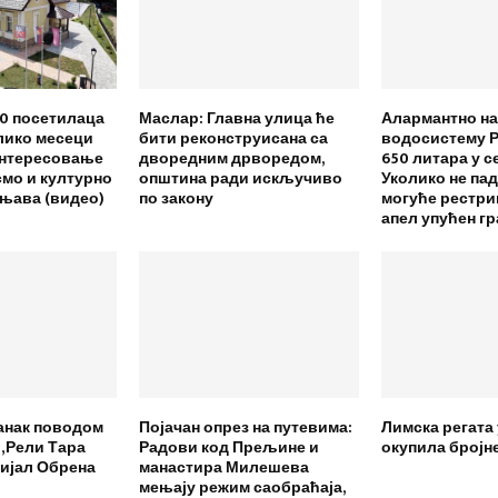
00 посетилаца
Маслар: Главна улица ће
Алармантно на
лико месеци
бити реконструисана са
водосистему Р
интересовање
дворедним дрворедом,
650 литара у с
смо и културно
општина ради искључиво
Уколико не па
ењава (видео)
по закону
могуће рестрик
апел упућен г
анак поводом
Појачан опрез на путевима:
Лимска регата
„Рели Тара
Радови код Прељине и
окупила бројн
ријал Обрена
манастира Милешева
мењају режим саобраћаја,