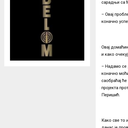
сарадњи са М
– Овај пробл
коначно успе
Овај домаћи
и како очеку
– Надамо се 
коначно моћи
саобраћај ће
пројекта про
Перишић.
Како све то 
данас је про