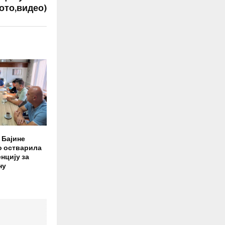
ото,видео)
 Бајине
о остварила
нцију за
ну