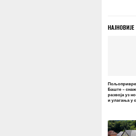
НАЈНОВИЈЕ
Пољопривре
Баште – сна
развоја уз н
и улагања у 