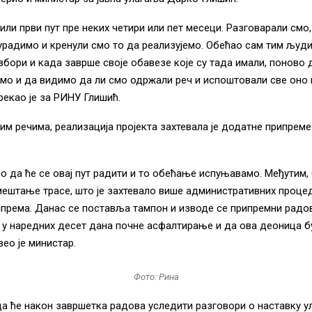
или први пут пре неких четири или пет месеци. Разговарали смо
урадимо и кренули смо то да реализујемо. Обећао сам тим људи
збори и када заврше своје обавезе које су тада имали, поново
мо и да видимо да ли смо одржали реч и испоштовали све оно
рекао је за РИНУ Глишић.
м речима, реализација пројекта захтевала је додатне припреме
о да ће се овај пут радити и то обећање испуњавамо. Међутим, 
ештање трасе, што је захтевало више административних проце
према. Данас се поставља тампон и изводе се припремни радов
 у наредних десет дана почне асфалтирање и да ова деоница 
вео је министар.
Фото: Рина
да ће након завршетка радова уследити разговори о наставку у