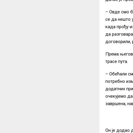
– Овде смо б
се да нешто 
када прођу и
да разговара
договорили, 
Према његови
трасе пута.
– Обећали см
потребно изм
додатних при
очекујемо да
завршена, на
Он је додао 