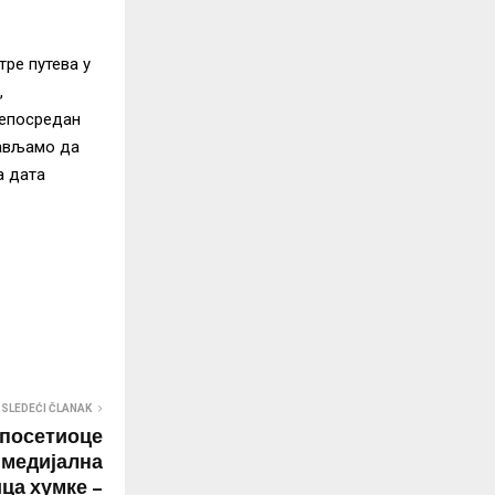
ре путева у
,
непосредан
тављамо да
а дата
SLEDEĆI ČLANAK
а посетиоце
имедијална
ца хумке –