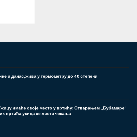
не и данас, жива у термометру до 40 степени
 Ужицу имаће своје место у вртићу: Отварањем „Бубамаре“
их вртића укида се листа чекања