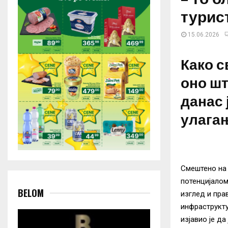
турист
15.06.2026
Како с
оно шт
данас 
улага
Смештено на
потенцијалом
BELOM
изглед и пра
инфраструкту
изјавио је д