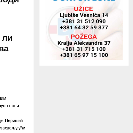
а ли
ва
ним
пуно нови
оје Перишић
 захваљујући