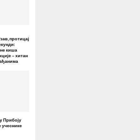
зав, протицај
екунди:
дне киша
ције – хитан
рађанима
 у Прибоју
е учеснике