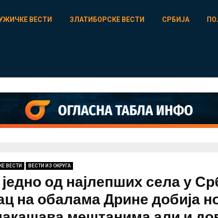
УЖИЧКЕ ВЕСТИ
ЗЛАТИБОРСКЕ ВЕСТИ
СРБИЈА
ПО
КЕ ВЕСТИ
ВЕСТИ ИЗ ОКРУГА
 једно од најлепших села у Ср
ац на обалама Дрине добија н
олакашава мештанима али и до