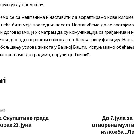
труктуру у овом селу.
мо се са мештанима и наставити да асфалтирамо нове километ
 неће бити моја последња посета. Наставићемо да се састајемо
и договарамо, јер сматрам да су комуникација са грађанима и 
чни део одговорности свакога ко обавља јавну функцију. Нас
обољшању услова живота у Бајиној Башти. Испуњавамо обећањ
настављамо да градимо, поручио је Глишић.
ri
NAK
ца Скупштине града
До 7. јула з
орак 23. јуна
отворена мулт
изложба „Ли