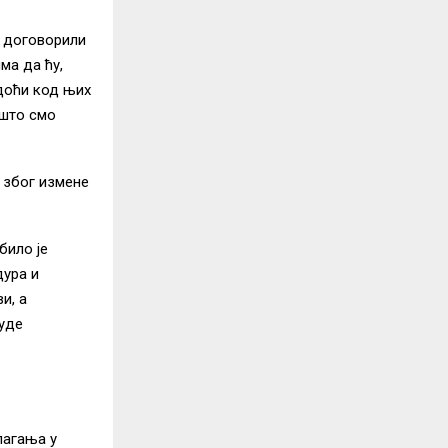
, договорили
ма да ћу,
 доћи код њих
 што смо
 због измене
било је
дура и
и, а
буде
лагања у