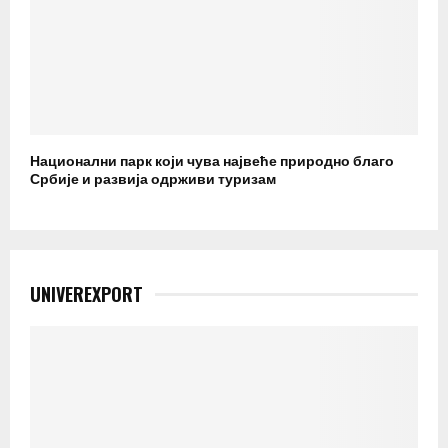
Национални парк који чува највеће природно благо
Србије и развија одрживи туризам
UNIVEREXPORT