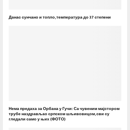
Данас сунчано и топло, температура до 37 степени
Нема предаха за Орбана у Гучи: Са чувеним мајстором
трубе наздрављао српском шљивовицом, сви су
гледали само у њих (ФОТО)