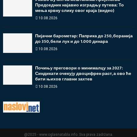
Председник најавио изградњу путева: То
мења крвну слику овог краја (видео)
10.08.2026
Пијачни барометар: Паприка до 250, боранија
до 350, бели лук и до 1.000 динара
10.08.2026
Почињу преговори о минималцу за 2027:
Синдикати очекују двоцифрен раст, а ово ће
бити њихов главни захтев
10.08.2026
@2025 - www.oglasnatabla.info. Sva prava zadržana.