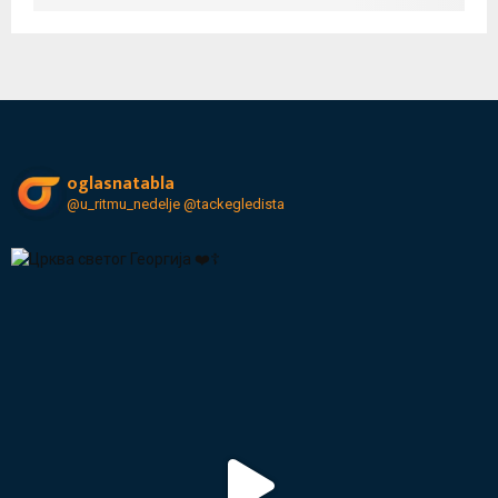
oglasnatabla
@u_ritmu_nedelje
@tackegledista