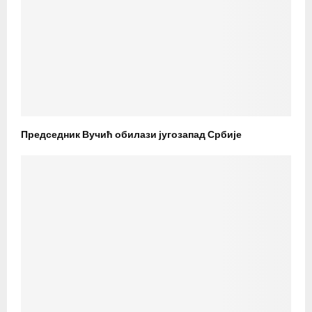
Председник Вучић обилази југозапад Србије