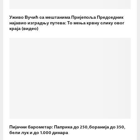
Уживо Вучић са мештанима Пријепоља Председник
најавио изградњу путева: То мења крвну слику овог
краја (видео)
Пијачни барометар: Паприка до 250, боранија до 350,
бели лук и до 1.000 динара