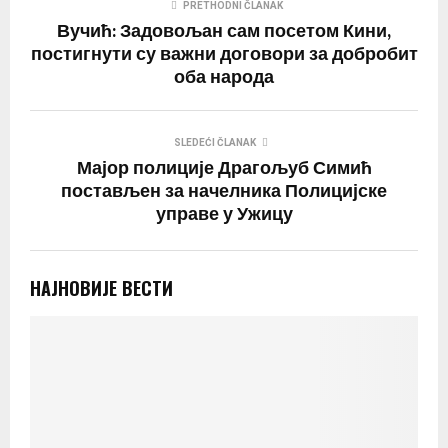
PRETHODNI ČLANAK
Вучић: Задовољан сам посетом Кини,
постигнути су важни договори за добробит
оба народа
SLEDEĆI ČLANAK
Мајор полиције Драгољуб Симић
постављен за начелника Полицијске
управе у Ужицу
НАЈНОВИЈЕ ВЕСТИ