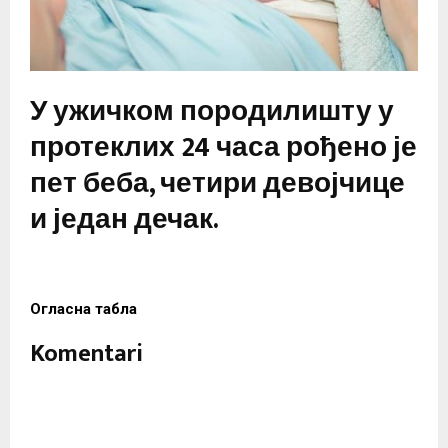
У ужичком породилишту у
протеклих 24 часа рођено је
пет беба, четири девојчице
и један дечак.
Огласна табла
Komentari