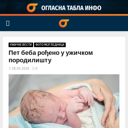
PRIMARY
MENU
УЖИЧКЕ ВЕСТИ
ФОТО РАЗГЛЕДНИЦА
Пет беба рођено у ужичком
породилишту
28.05.2026
0