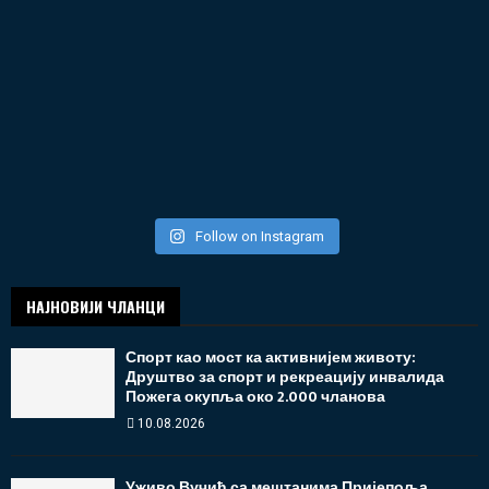
Follow on Instagram
НАЈНОВИЈИ ЧЛАНЦИ
Спорт као мост ка активнијем животу:
Друштво за спорт и рекреацију инвалида
Пожега окупља око 2.000 чланова
10.08.2026
Уживо Вучић са мештанима Пријепоља