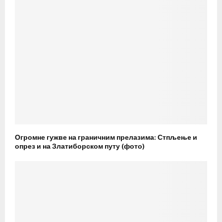
Огромне гужве на граничним прелазима: Стпљење и
опрез и на Златиборском путу (фото)