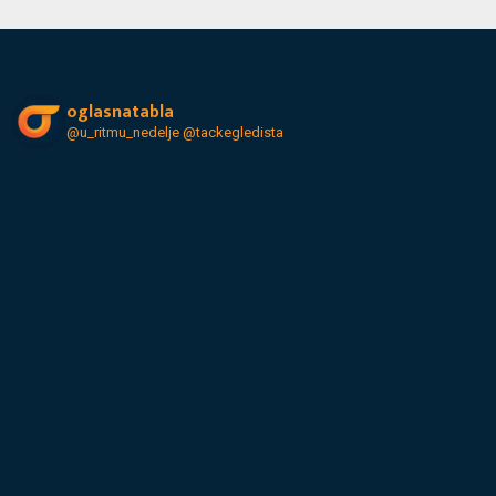
oglasnatabla
@u_ritmu_nedelje
@tackegledista