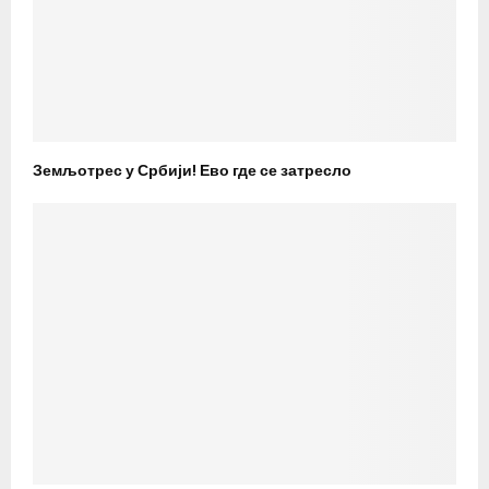
Земљотрес у Србији! Ево где се затресло