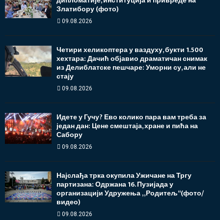
дипломатије, институција и привреде на
Златибору (фото)
09.08.2026
Четири хеликоптера у ваздуху, букти 1.500
хехтара: Дачић објавио драматичан снимак
из Делиблатске пешчаре: Уморни су, али не
стају
09.08.2026
Идете у Гучу? Ево колико пара вам треба за
један дан: Цене смештаја, хране и пића на
Сабору
09.08.2026
Најслађа трка окупила Ужичане на Тргу
партизана: Одржана 16. Пузијада у
организацији Удружења „Родитељ“(фото/
видео)
09.08.2026