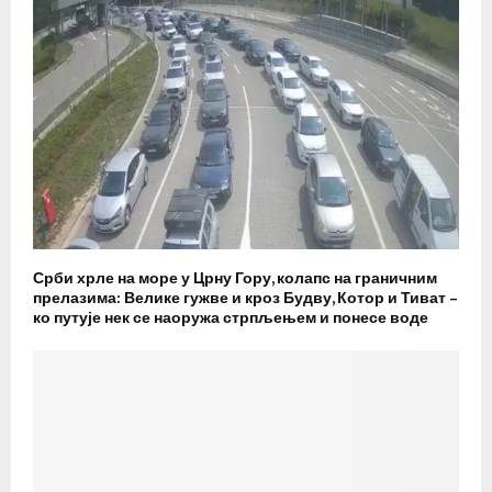
Срби хрле на море у Црну Гору, колапс на граничним
прелазима: Велике гужве и кроз Будву, Котор и Тиват –
ко путује нек се наоружа стрпљењем и понесе воде