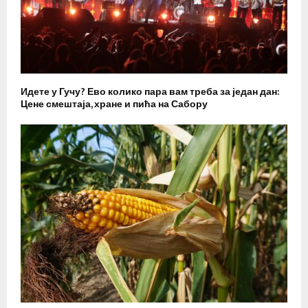
Идете у Гучу? Ево колико пара вам треба за један дан:
Цене смештаја, хране и пића на Сабору