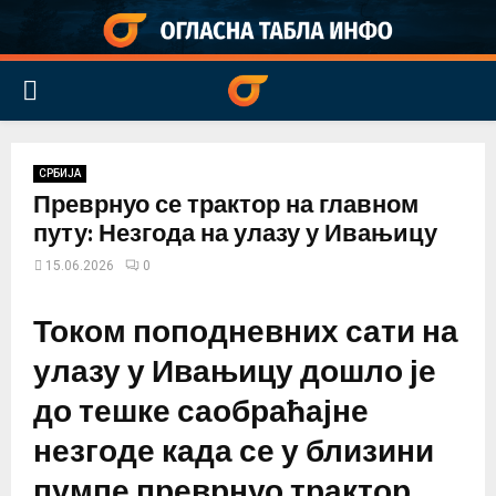
PRIMARY
MENU
СРБИЈА
Преврнуо се трактор на главном
путу: Незгода на улазу у Ивањицу
15.06.2026
0
Током поподневних сати на
улазу у Ивањицу дошло је
до тешке саобраћајне
незгоде када се у близини
пумпе преврнуо трактор.