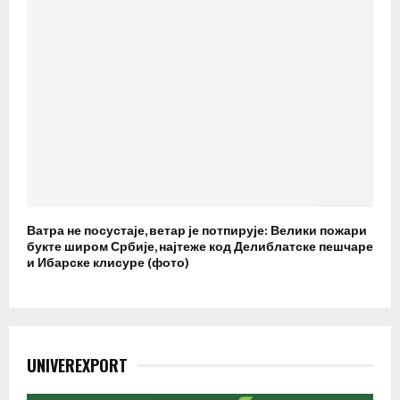
Ватра не посустаје, ветар је потпирује: Велики пожари
букте широм Србије, најтеже код Делиблатске пешчаре
и Ибарске клисуре (фото)
UNIVEREXPORT