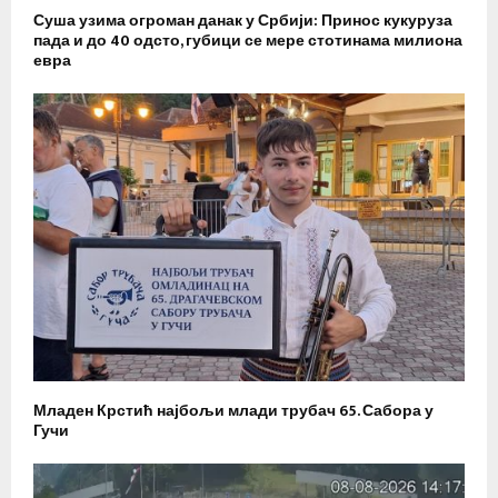
Суша узима огроман данак у Србији: Принос кукуруза
пада и до 40 одсто, губици се мере стотинама милиона
евра
Младен Крстић најбољи млади трубач 65. Сабора у
Гучи