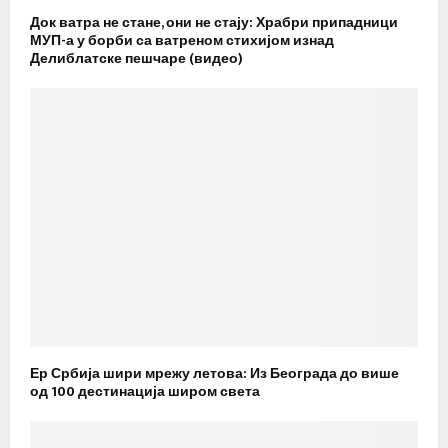
Док ватра не стане, они не стају: Храбри припадници
МУП-а у борби са ватреном стихијом изнад
Делиблатске пешчаре (видео)
Ер Србија шири мрежу летова: Из Београда до више
од 100 дестинација широм света