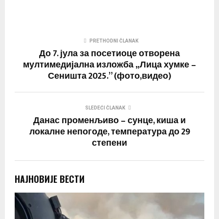
PRETHODNI ČLANAK
До 7. јула за посетиоце отворена
мултимедијална изложба „Лица хумке –
Сеништа 2025.” (фото,видео)
SLEDEĆI ČLANAK
Данас променљиво – сунце, киша и
локалне непогоде, температура до 29
степени
НАЈНОВИЈЕ ВЕСТИ