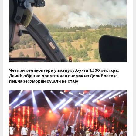
Четири хеликоптера у ваздуху, букти 1.500 хехтара:
Дачић објавио драматичан снимак из Делиблатске
пешчаре: Уморни су, али не стају