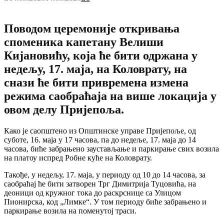
Поводом церемоније откривања
споменика капетану Велиши
Кијановићу, која ће бити одржана у
недељу, 17. маја, на Коловрату, на
снази ће бити привремена измена
режима саобраћаја на више локација у
овом делу Пријепоља.
Како је саопштено из Општинске управе Пријепоље, од
суботе, 16. маја у 17 часова, па до недеље, 17. маја до 14
часова, биће забрањено заустављање и паркирање свих возила
на платоу испред Робне куће на Коловрату.
Такође, у недељу, 17. маја, у периоду од 10 до 14 часова, за
саобраћај ће бити затворен Трг Димитрија Туцовића, на
деоници од кружног тока до раскрснице са Улицом
Пионирска, код „Лимке“. У том периоду биће забрањено и
паркирање возила на поменутој траси.