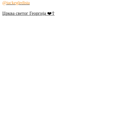
@tackegledista
Црква светог Георгија ❤️☦️