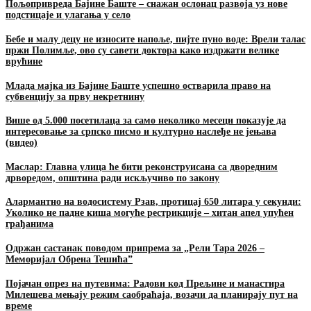
Пољопривреда Бајине Баште – снажан ослонац развоја уз нове
подстицаје и улагања у село
Бебе и малу децу не износите напоље, пијте пуно воде: Врели талас
пржи Полимље, ово су савети доктора како издржати велике
врућине
Млада мајка из Бајине Баште успешно остварила право на
субвенцију за прву некретнину
Више од 5.000 посетилаца за само неколико месеци показује да
интересовање за српско писмо и културно наслеђе не јењава
(видео)
Маслар: Главна улица ће бити реконструисана са дворедним
дрворедом, општина ради искључиво по закону
Алармантно на водосистему Рзав, протицај 650 литара у секунди:
Уколико не падне киша могуће рестрикције – хитан апел упућен
грађанима
Одржан састанак поводом припрема за „Рели Тара 2026 –
Меморијал Обрена Тешића”
Појачан опрез на путевима: Радови код Прељине и манастира
Милешева мењају режим саобраћаја, возачи да планирају пут на
време