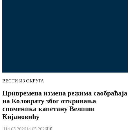
ВЕСТИ ИЗ ОКРУГА
Привремена измена режима саобраћаја
на Коловрату због откривања
споменика капетану Велиши
Кијановићу
14.05.2026
14.05.2026
0