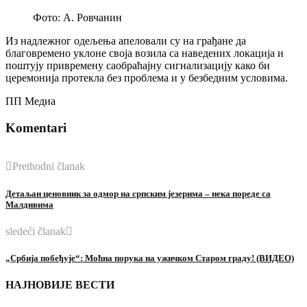
Фото: А. Ровчанин
Из надлежног одељења апеловали су на грађане да
благовремено уклоне своја возила са наведених локација и
поштују привремену саобраћајну сигнализацију како би
церемонија протекла без проблема и у безбедним условима.
ПП Медиа
Komentari
Prethodni članak
Детаљан ценовник за одмор на српским језерима – нека пореде са
Малдивима
sledeći članak
„Србија побеђује“: Моћна порука на ужичком Старом граду! (ВИДЕО)
НАЈНОВИЈЕ ВЕСТИ