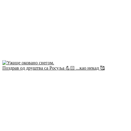
Поздрав од друштва са Росуља 💪🏻 ...као некад 🥰