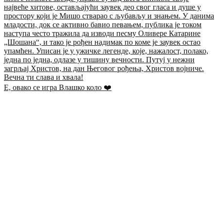
Е, овако се игра Влашко коло ❤️