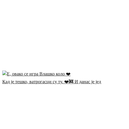
Кад је тешко, ватрогасци су ту. ❤️🚒 И данас је јед