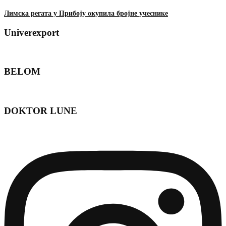
Лимска регата у Прибоју окупила бројне учеснике
Univerexport
BELOM
DOKTOR LUNE