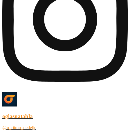
oglasnatabla
@u_ritmu_nedelje