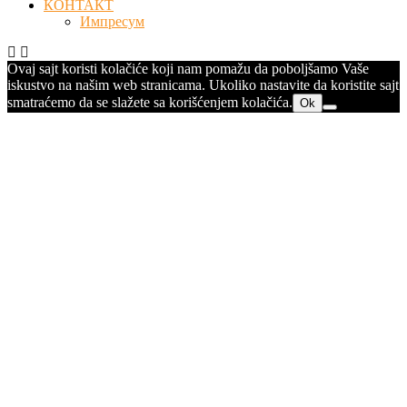
КОНТАКТ
Импресум
Ovaj sajt koristi kolačiće koji nam pomažu da poboljšamo Vaše
iskustvo na našim web stranicama. Ukoliko nastavite da koristite sajt
smatraćemo da se slažete sa korišćenjem kolačića.
Ok