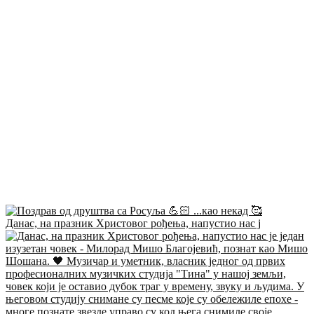
Данас, на празник Христовог рођења, напустио нас ј