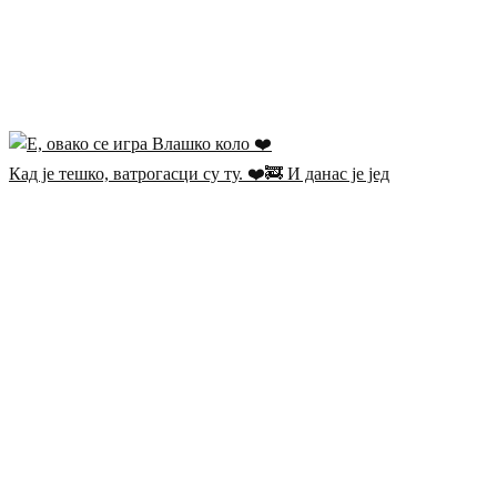
Кад је тешко, ватрогасци су ту. ❤️🚒 И данас је јед