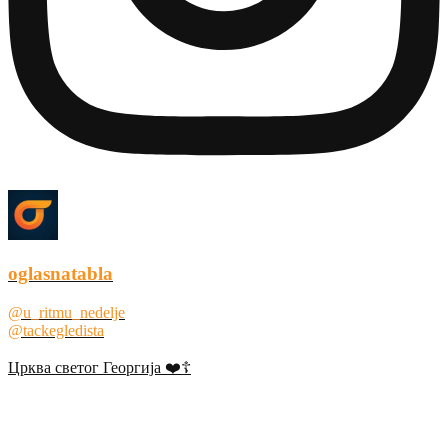
oglasnatabla
@u_ritmu_nedelje
@tackegledista
Црква светог Георгија ❤️☦️