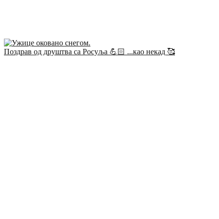
Поздрав од друштва са Росуља 💪🏻 ...као некад 🥰