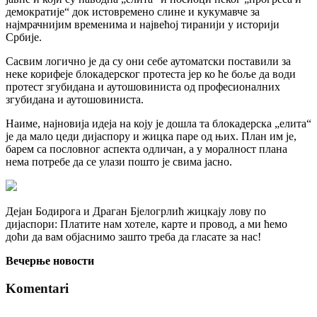
демократије“ док истовремено слине и кукумавче за
најмрачнијим временима и највећој тиранији у историји
Србије.
Сасвим логично је да су они себе аутоматски поставили за
неке корифеје блокадерског протеста јер ко ће боље да води
протест згубидана и аутошовиниста од професионалних
згубидана и аутошовиниста.
Наиме, најновија идеја на коју је дошла та блокадерска „елита“
је да мало цеди дијаспору и жицка паре од њих. План им је,
барем са пословног аспекта одличан, а у моралност плана
нема потребе да се улази пошто је свима јасно.
Дејан Бодирога и Драган Бјелогрлић жицкају лову по
дијаспори: Платите нам хотеле, карте и провод, а ми ћемо
доћи да вам објаснимо зашто треба да гласате за нас!
Вечерње новости
Komentari