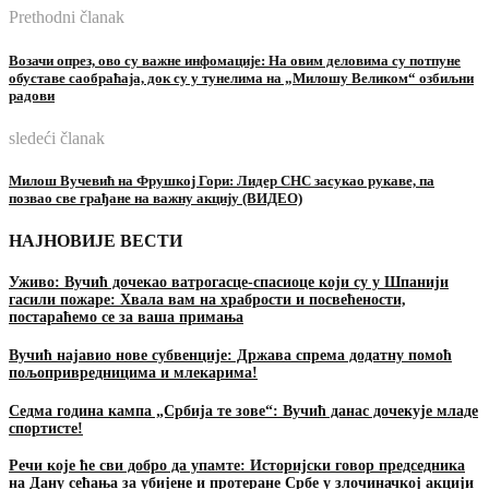
Prethodni članak
Возачи опрез, ово су важне инфомације: На овим деловима су потпуне
обуставе саобраћаја, док су у тунелима на „Милошу Великом“ озбиљни
радови
sledeći članak
Милош Вучевић на Фрушкој Гори: Лидер СНС засукао рукаве, па
позвао све грађане на важну акцију (ВИДЕО)
НАЈНОВИЈЕ ВЕСТИ
Уживо: Вучић дочекао ватрогасце-спасиоце који су у Шпанији
гасили пожаре: Хвала вам на храбрости и посвећености,
постараћемо се за ваша примања
Вучић најавио нове субвенције: Држава спрема додатну помоћ
пољопривредницима и млекарима!
Седма година кампа „Србија те зове“: Вучић данас дочекује младе
спортисте!
Речи које ће сви добро да упамте: Историјски говор председника
на Дану сећања за убијене и протеране Србе у злочиначкој акцији