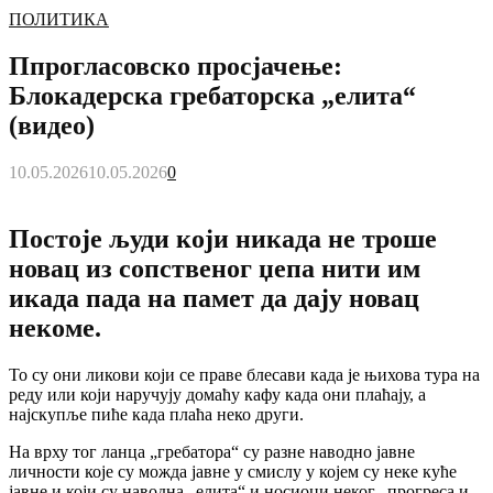
ПОЛИТИКА
Ппрогласовско просјачење:
Блокадерска гребаторска „елита“
(видео)
10.05.2026
10.05.2026
0
Постоје људи који никада не троше
новац из сопственог џепа нити им
икада пада на памет да дају новац
некоме.
То су они ликови који се праве блесави када је њихова тура на
реду или који наручују домаћу кафу када они плаћају, а
најскупље пиће када плаћа неко други.
На врху тог ланца „гребатора“ су разне наводно јавне
личности које су можда јавне у смислу у којем су неке куће
јавне и који су наводна „елита“ и носиоци неког „прогреса и