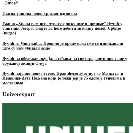
„Олуја“
Гласна тишина новог српског одговора
Уживо „Хвала вам што чувате српско име и презиме“ Вучић у
општини Језеро: Знајте да ћете добити значајну помоћ Србије
(видео)
Вучић из Чипуљића: Прошло је време када смо се извињавали
што су нам убијали људе
Вучић на обележавању Дана сећања на све страдале и прогнане у
оружаној акцији Олуја
Вучић најавио нове путеве: Правићемо ауто-пут до Мачката, и
Ивањица-Дуга Пољана који је тежи јер је 75 одсто у тунелима и
мостовима
Univerexport