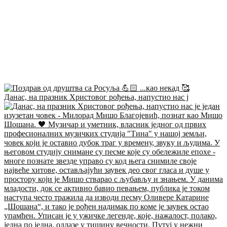
Данас, на празник Христовог рођења, напустио нас ј