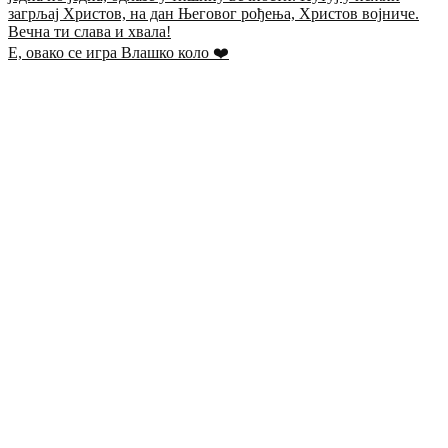
Е, овако се игра Влашко коло ❤️