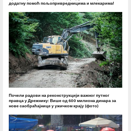
додатну помоћ пољопривредницима и млекарима!
Почели радови на реконструкцији важног путног
правца у Дрежнику: Више од 600 милиона динара за
нове саобраћајнице у ужичком крају (фото)