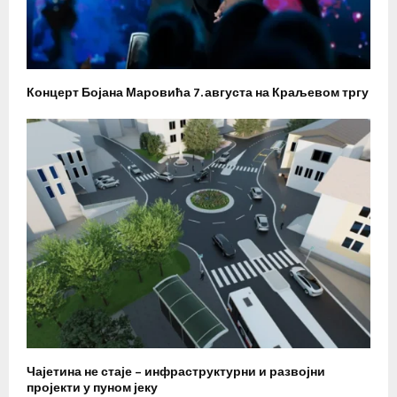
Концерт Бојана Маровића 7. августа на Краљевом тргу
Чајетина не стаје – инфраструктурни и развојни
пројекти у пуном јеку