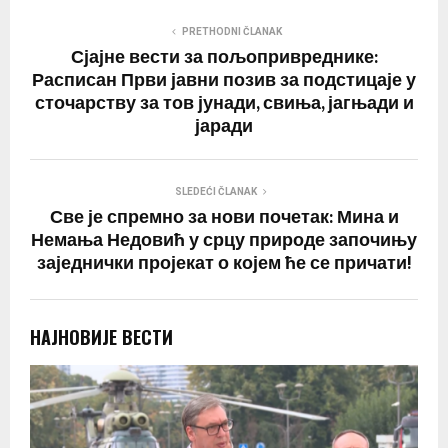
PRETHODNI ČLANAK
Сјајне вести за пољопривреднике:
Расписан Први јавни позив за подстицаје у
сточарству за тов јунади, свиња, јагњади и
јаради
SLEDEĆI ČLANAK
Све је спремно за нови почетак: Мина и
Немања Недовић у срцу природе започињу
заједнички пројекат о којем ће се причати!
НАЈНОВИЈЕ ВЕСТИ