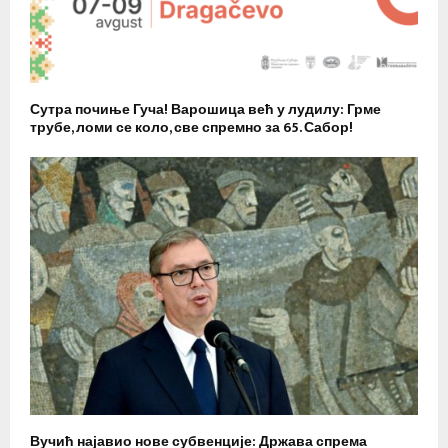
Сутра почиње Гуча! Варошица већ у лудилу: Грме
трубе, ломи се коло, све спремно за 65. Сабор!
Вучић најавио нове субвенције: Држава спрема