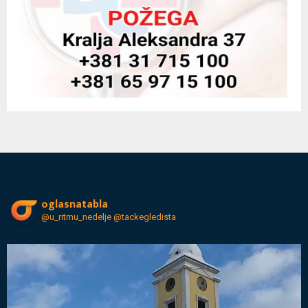
oglasnatabla
@u_ritmu_nedelje
@tackegledista