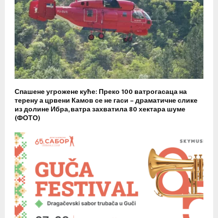
Спашене угрожене куће: Преко 100 ватрогасаца на
терену а црвени Камов се не гаси – драматичне слике
из долине Ибра, ватра захватила 80 хектара шуме
(ФОТО)