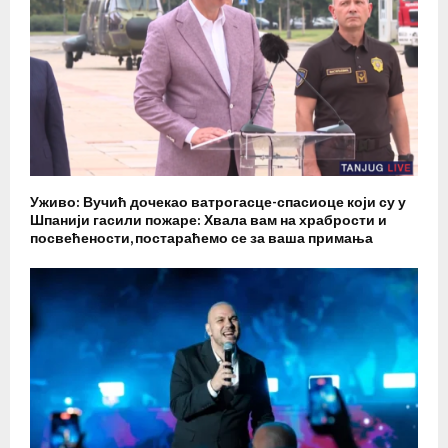
Уживо: Вучић дочекао ватрогасце-спасиоце који су у
Шпанији гасили пожаре: Хвала вам на храбрости и
посвећености, постараћемо се за ваша примања