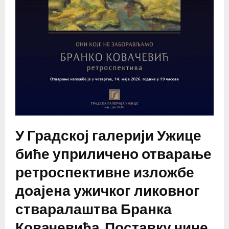
У Градској галерији Ужице
биће уприличено отварање
ретроспективне изложбе
доајена ужичког ликовног
стваралаштва Бранка
Ковачевића. Поставку чине