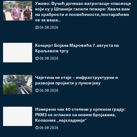
Уживо: Вучић дочекао ватрогасце-спасиоце
који су у Шпанији гасили пожаре: Хвала вам
на храбрости и посвећености, постараћемо
се за ваша...
06.08.2026
Концерт Бојана Маровића 7. августа на
Краљевом тргу
06.08.2026
Чајетина не стаје – инфраструктурни и
развојни пројекти у пуном јеку
06.08.2026
Измерено чак 40 степени у српском граду:
РХМЗ се огласио са новим бројакама,
Копаоник „најхладнији“
06.08.2026