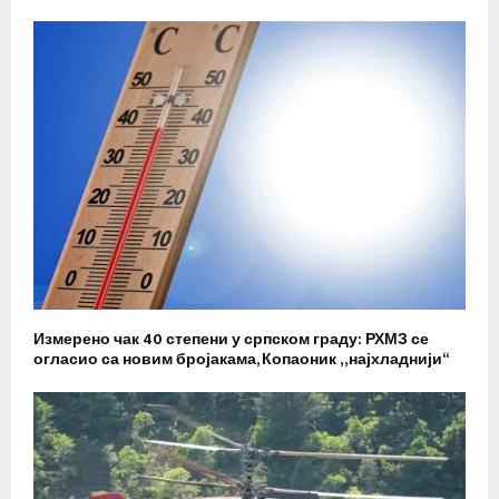
Измерено чак 40 степени у српском граду: РХМЗ се
огласио са новим бројакама, Копаоник „најхладнији“