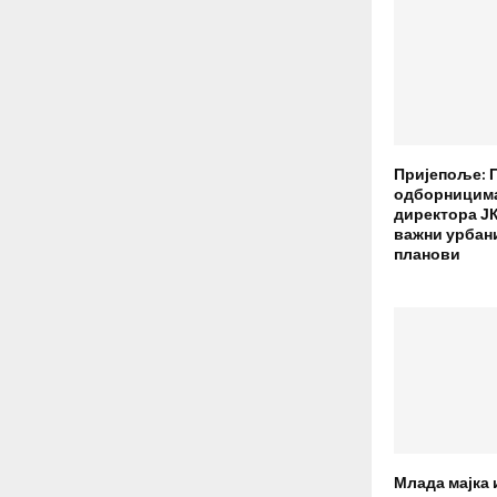
Пријепоље: 
одборницим
директора ЈК
важни урбан
планови
Млада мајка 