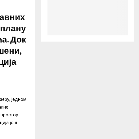
јавних
 плану
а. Док
шени,
ција
зеру, једном
алне
 простор
ција још