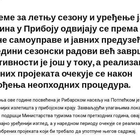
ме за летњу сезону и уређење 
на у Прибоју одвијају се према
е самоуправе и јавних предузећ
едини сезонски радови већ завр
тивности је још у току, а реализа
них пројеката очекује се након
ођења неопходних процедура.
а ове године посвећена је Рибарском насељу на Потпећком је
нијих излетишта у прибојском крају. Захваљујући улагањима лок
 подршци Министарства туризма током претходних година, овај
чајно уређенији изглед, а у наредном периоду очекује се реализа
брених пројеката који би требало да употпуне његов садржај.