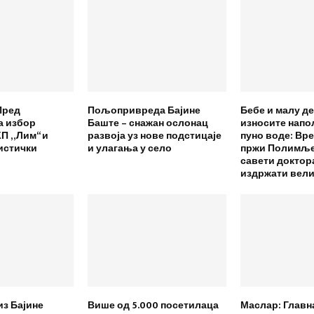
Пред
Пољопривреда Бајине
Бебе и малу де
а избор
Баште – снажан ослонац
износите напољ
П „Лим“ и
развоја уз нове подстицаје
пуно воде: Вр
истички
и улагања у село
пржи Полимље,
савети доктор
издржати вели
из Бајине
Више од 5.000 посетилаца
Маслар: Главн