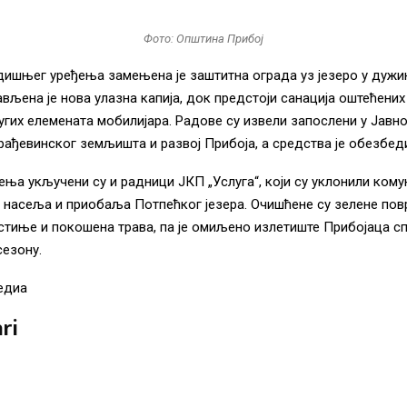
Фото: Општина Прибој
ишњег уређења замењена је заштитна ограда уз језеро у дужи
ављена је нова улазна капија, док предстоји санација оштећених
угих елемената мобилијара. Радове су извели запослени у Јавн
рађевинског земљишта и развој Прибоја, а средства је обезбед
ђења укључени су и радници ЈКП „Услуга“, који су уклонили ком
 насеља и приобаља Потпећког језера. Очишћене су зелене пов
тиње и покошена трава, па је омиљено излетиште Прибојаца с
сезону.
едиа
ri