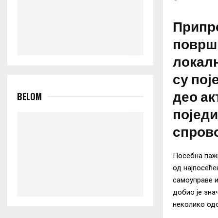
Припре
површи
локалн
су пој
део ак
BELOM
поједи
спров
Посебна пажњ
од најпосеће
самоуправе и
добио је зна
неколико одо