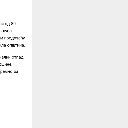
ни од 80
 клупа,
ом предузећу
ила општина.
унални отпад
ршине,
премно за