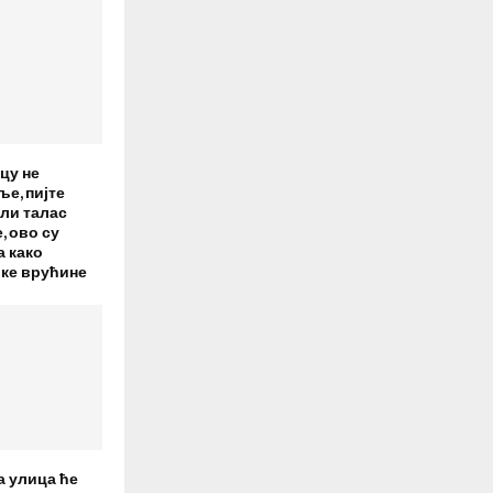
цу не
е, пијте
ели талас
 ово су
а како
ке врућине
а улица ће