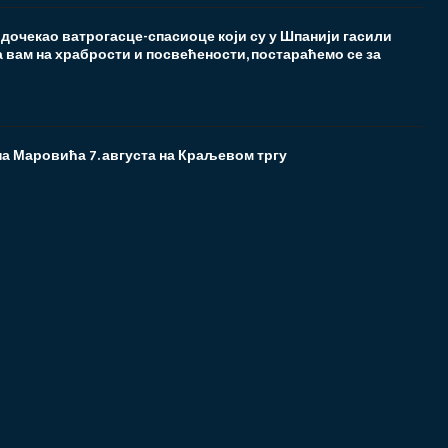
дочекао ватрогасце-спасиоце који су у Шпанији гасили
 вам на храбрости и посвећености, постараћемо се за
а Маровића 7. августа на Краљевом тргу