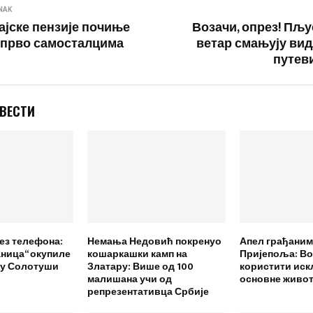
NAK
ајске пензије почиње
Возачи, опрез! Пљу
о прво самосталцима
ветар смањују ви
путев
 ВЕСТИ
ез телефона:
Немања Недовић покренуо
Апел грађаним
аница“ окупиле
кошаркашки камп на
Пријепоља: В
 у Солотуши
Златару: Више од 100
користити иск
малишана учи од
основне живот
репрезентативца Србије