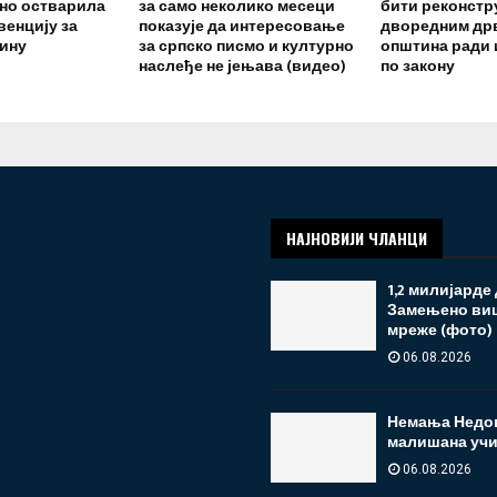
но остварила
за само неколико месеци
бити реконстр
венцију за
показује да интересовање
дворедним др
нину
за српско писмо и културно
општина ради
наслеђе не јењава (видео)
по закону
НАЈНОВИЈИ ЧЛАНЦИ
1,2 милијарде
Замењено виш
мреже (фото)
06.08.2026
Немања Недов
малишана учи
06.08.2026