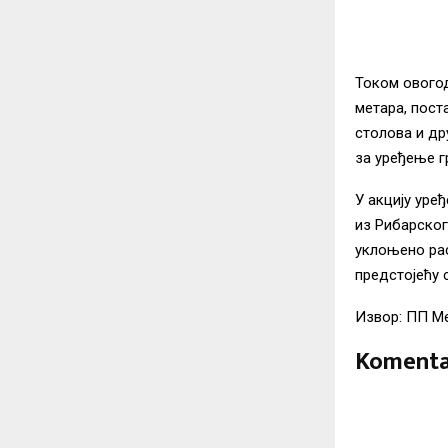
Током овогод
метара, пост
столова и др
за уређење г
У акцију уре
из Рибарског
уклоњено рас
предстојећу 
Извор: ПП М
Komenta