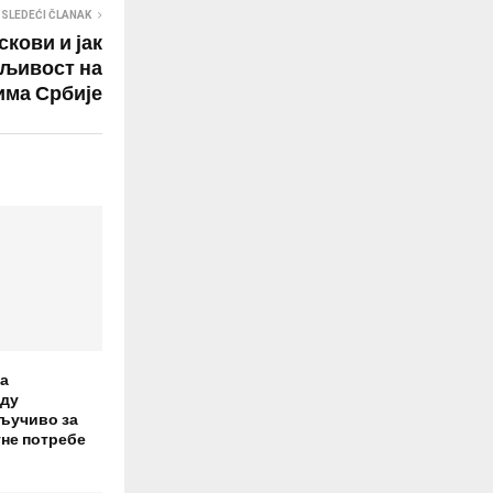
SLEDEĆI ČLANAK
скови и јак
дљивост на
има Србије
а
оду
ључиво за
не потребе