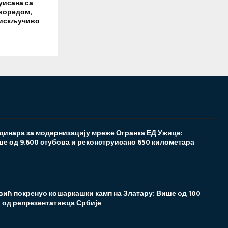
уисана са
воредом,
 искључиво
 динара за модернизацију мреже Огранка ЕД Ужице:
е од 9.600 стубова и реконструисано 650 километара
ић покренуо кошаркашки камп на Златару: Више од 100
 од репрезентативца Србије