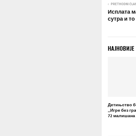
PRETHODNI ČLA
Исплата м
сутра и т
НАЈНОВИЈЕ
Детињство б
„Игре без гр
72 малишана