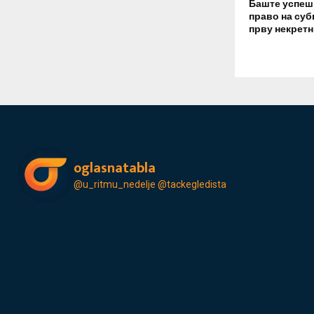
Баште успеш
право на суб
прву некрет
oglasnatabla
@u_ritmu_nedelje
@tackegledista