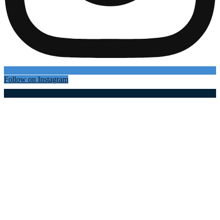
Follow on Instagram
Најновији чланци
Загрмеле трубе у Драгачеву, почео је 65. Сабор
трубача: Гуча је у наредна два дана највеселија
варошица на Балкану –...
07.08.2026
Штаб донео додатне мере за спречавање
последица неповољних временских услова
07.08.2026