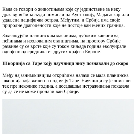
Када се говори о животињама које су јединствене за неку
државу, већина људи помисли на Аустралију, Мадагаскар или
удаљена пацифичка острва. Међутим, и Србија има своје
природне драгоцености које не постоје ван њених граница.
Захваљујући планинским масивима, дубоким кањонима,
пећинама и изолованим стаништима, на простору Србије
развиле су се врсте које су током хиљада година еволуирале
одвојено од сродника из других крајева Европе.
Шкорпија са Таре коју научници нису познавали до скоро
Међу најзанимљивијим открићима налази се мала планинска
шкорпија која живи на подручју Таре. Научници су је описали
тек пре неколико година, а досадашња истраживања показала
су да се не може пронаћи ван Србије.