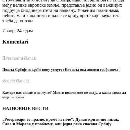
међу велике европске земље, представља једно од важнијих
подручја биодиверзитета на Балкану. У њеним планинама,
пећинама и кањонима и даље се крију врсте које наука тек
треба да упозна.
Извор: 24седам
Komentari
Prethodni članak
Пошта Србије покреће нову услугу: Ево шта она доноси грађанима!
sledeći članak
Камере вас сниме и на жуто? Многи возачи ово не знају, а казна може да
буде папрена
НАЈНОВИЈЕ ВЕСТИ
„Резервоари се празне, време истиче“: Дунав критично низак,
Сава и Морава у проблему, али једна река спасава Србију