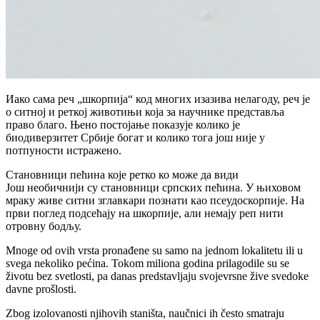
Иако сама реч „шкорпија“ код многих изазива нелагоду, реч је
о ситној и реткој животињи која за научнике представља
право благо. Њено постојање показује колико је
биодиверзитет Србије богат и колико тога још није у
потпуности истражено.
Становници пећина које ретко ко може да види
Још необичнији су становници српских пећина. У њиховом
мраку живе ситни зглавкари познати као псеудоскорпије. На
први поглед подсећају на шкорпије, али немају реп нити
отровну бодљу.
Mnoge od ovih vrsta pronađene su samo na jednom lokalitetu ili u
svega nekoliko pećina. Tokom miliona godina prilagodile su se
životu bez svetlosti, pa danas predstavljaju svojevrsne žive svedoke
davne prošlosti.
Zbog izolovanosti njihovih staništa, naučnici ih često smatraju