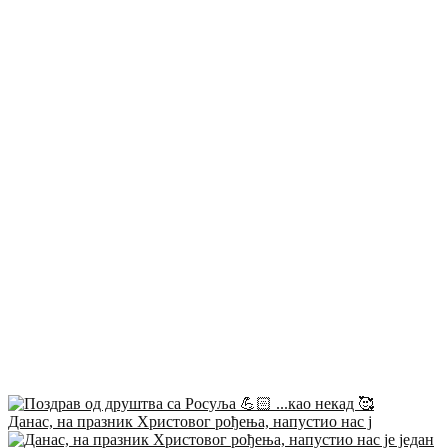
Данас, на празник Христовог рођења, напустио нас ј