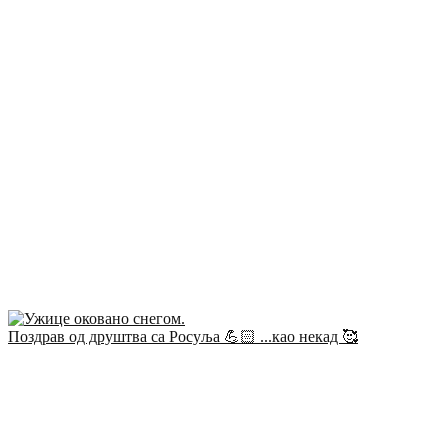
Поздрав од друштва са Росуља 💪🏻 ...као некад 🥰