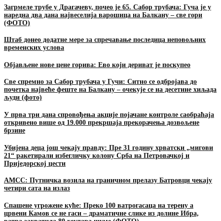
Загрмеле трубе у Драгачеву, почео је 65. Сабор трубача: Гуча је у
наредна два дана највеселија варошица на Балкану – све гори
(ФОТО)
Штаб донео додатне мере за спречавање последица неповољних
временских услова
Објављене нове цене горива: Ево који дериват је поскупео
Све спремно за Сабор трубача у Гучи: Ситно се одбројава до
почетка највеће феште на Балкану – очекује се на десетине хиљада
људи (фото)
У прва три дана спровођења акције појачане контроле саобраћаја
откривено више од 19.000 прекршаја прекорачења дозвољене
брзине
Убијена деца још чекају правду: Пре 31 годину хрватски „мигови
21“ ракетирали избегличку колону Срба на Петровачкој и
Приједорској цести
АМСС: Путничка возила на граничном прелазу Батровци чекају
четири сата на излаз
Спашене угрожене куће: Преко 100 ватрогасаца на терену а
црвени Камов се не гаси – драматичне слике из долине Ибра,