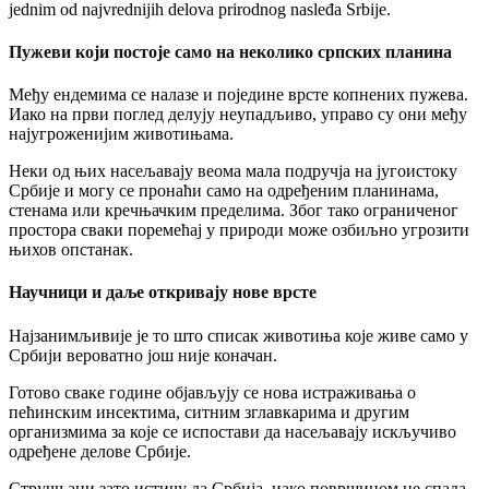
jednim od najvrednijih delova prirodnog nasleđa Srbije.
Пужеви који постоје само на неколико српских планина
Међу ендемима се налазе и поједине врсте копнених пужева.
Иако на први поглед делују неупадљиво, управо су они међу
најугроженијим животињама.
Неки од њих насељавају веома мала подручја на југоистоку
Србије и могу се пронаћи само на одређеним планинама,
стенама или кречњачким пределима. Због тако ограниченог
простора сваки поремећај у природи може озбиљно угрозити
њихов опстанак.
Научници и даље откривају нове врсте
Најзанимљивије је то што списак животиња које живе само у
Србији вероватно још није коначан.
Готово сваке године објављују се нова истраживања о
пећинским инсектима, ситним зглавкарима и другим
организмима за које се испостави да насељавају искључиво
одређене делове Србије.
Стручњаци зато истичу да Србија, иако површином не спада