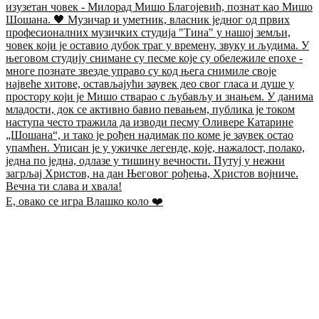
Е, овако се игра Влашко коло ❤️