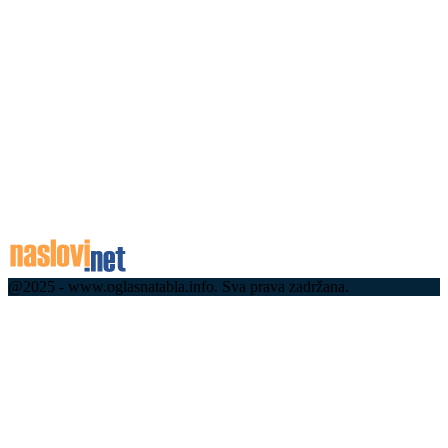
Ово нема у Француској, све је прелепо: Дошли из
Париза и одушевили се српским селом – до
Бесеровине у срцу...
07.08.2026
Почела чистка, ускоро нове смене! Вучићев
одговор на жалбе грађана на порталу Ко си бре
ти, смењена два директора
07.08.2026
07.08.2026
@2025 - www.oglasnatabla.info. Sva prava zadržana.