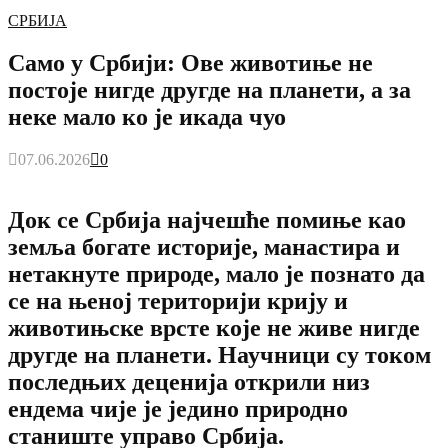
СРБИЈА
Само у Србији: Ове животиње не
постоје нигде другде на планети, а за
неке мало ко је икада чуо
07.06.2026
0
Док се Србија најчешће помиње као
земља богате историје, манастира и
нетакнуте природе, мало је познато да
се на њеној територији крију и
животињске врсте које не живе нигде
другде на планети. Научници су током
последњих деценија открили низ
ендема чије је једино природно
станиште управо Србија.