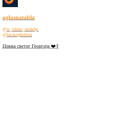
oglasnatabla
@u_ritmu_nedelje
@tackegledista
Црква светог Георгија ❤️☦️