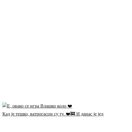
Кад је тешко, ватрогасци су ту. ❤️🚒 И данас је јед