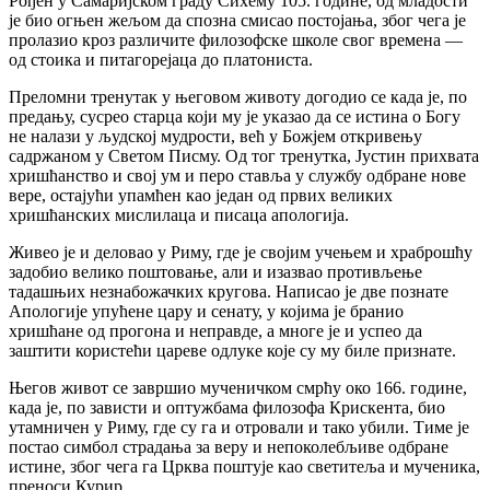
Рођен у Самаријском граду Сихему 105. године, од младости
је био огњен жељом да спозна смисао постојања, због чега је
пролазио кроз различите филозофске школе свог времена —
од стоика и питагорејаца до платониста.
Преломни тренутак у његовом животу догодио се када је, по
предању, сусрео старца који му је указао да се истина о Богу
не налази у људској мудрости, већ у Божјем откривењу
садржаном у Светом Писму. Од тог тренутка, Јустин прихвата
хришћанство и свој ум и перо ставља у службу одбране нове
вере, остајући упамћен као један од првих великих
хришћанских мислилаца и писаца апологија.
Живео је и деловао у Риму, где је својим учењем и храброшћу
задобио велико поштовање, али и изазвао противљење
тадашњих незнабожачких кругова. Написао је две познате
Апологије упућене цару и сенату, у којима је бранио
хришћане од прогона и неправде, а многе је и успео да
заштити користећи цареве одлуке које су му биле признате.
Његов живот се завршио мученичком смрћу око 166. године,
када је, по зависти и оптужбама филозофа Крискента, био
утамничен у Риму, где су га и отровали и тако убили. Тиме је
постао симбол страдања за веру и непоколебљиве одбране
истине, због чега га Црква поштује као светитеља и мученика,
преноси Курир.