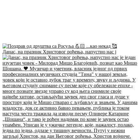
Данас, на празник Христовог рођења, напустио нас ј