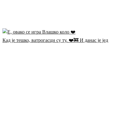
Кад је тешко, ватрогасци су ту. ❤️🚒 И данас је јед