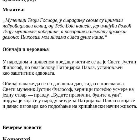
Молитва:
„Мученици Твоји Господе, у страдању своме су примили
непропадљиви венац, од Тебе Бога нашега, јер имајући помоћ
Твоју мучитеље победише, а разорише и немоћну дрскост
демона: Њиховим молитвама спаси душе наше.“
Обичаји и веровања
У народном и црквеном предању истиче се да је Свети Јустин
Философ, по благослову Патријарха Павла, установљен
као заштитник адвоката.
Обичај налаже да се на данашњи дан, када се прославља
Свети мученик Јустин Философ, верници посебно усмере на
једну ствар — правду. „Будите правични, будите људи“,
порука је која се у народу везује за Патријарха Павла и која се
и данас изговара као подсећање на хришћански начин живота.
Вечерње новости
Komentari