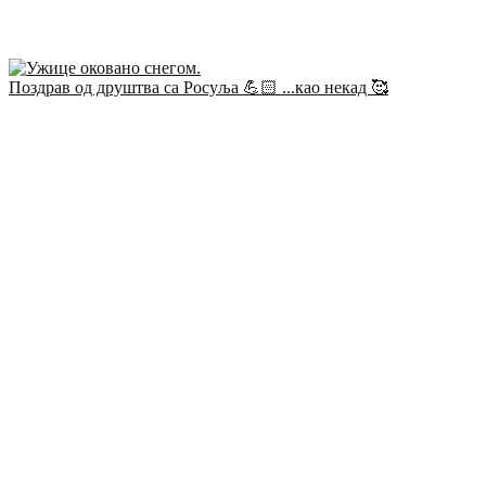
Поздрав од друштва са Росуља 💪🏻 ...као некад 🥰