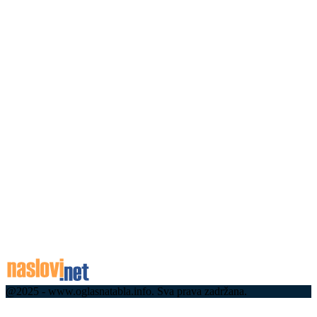
08.08.2026
08.08.2026
Ватра не посустаје, ветар је потпирује: Велики
пожари букте широм Србије, најтеже код
Делиблатске пешчаре и Ибарске клисуре (фото)
08.08.2026
Колапс на границама: На овом прелазу чека се
чак четири сата, ево где су највеће гужве
08.08.2026
Током викенда топло уз појаву краткотрајне
кише или пљуска са грмљавином
08.08.2026
@2025 - www.oglasnatabla.info. Sva prava zadržana.