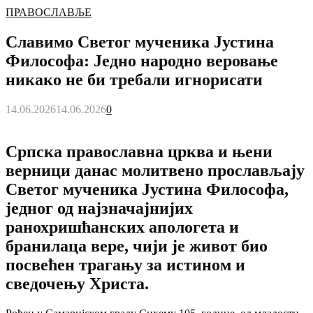
ПРАВОСЛАВЉЕ
Славимо Светог мученика Јустина
Философа: Једно народно веровање
никако не би требали игнорисати
14.06.2026
14.06.2026
0
Српска православна црква и њени
верници данас молитвено прослављају
Светог мученика Јустина Философа,
једног од најзначајнијих
ранохришћанских апологета и
бранилаца вере, чији је живот био
посвећен трагању за истином и
сведочењу Христа.