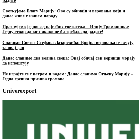
радите
Светкујемо Благу Марију: Ово су обичаји и веровања који и
данас живе у нашем народу
Празнујемо једног од највећих светитеља – Илију Громовника:
Једну ствар данас никако не би требало да радите!
Славимо Светог Стефана Лазаревића: Бројна веровања се везују
за овај дан
Данас славимо два велика свеца: Овај обичај сви верници морају
да испоштују
Не играјте се с ватром и водом: Данас славимо Огњену Марију –
Једна грешка призива громове
Univerexport