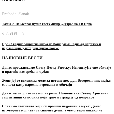
Prethodni članak
Тачно У 10 часова! Вучић гост емисије „Јутро“ на ТВ Прва
sledeći članak
Пре 27 година завршена битка на Кошарама: Једна од најтежих и
најславнијих у историји српске војске
НАЈНОВИЈЕ ВЕСТИ
Данас прослављамо Свету Петку Римску: Испоштујте ове обичаје
и пратиће вас срећа и љубав
Жене јој се вековима моле за потомство: Дан Богородичине мајке,
ево шта кажу народна веровања и обичаји
Данас изговорите ове моћне речи: Помолите се Светој Христини,
заштитници свих оних који трпе и страдају од неправде
Славимо светитеље који су прошли најјезивије муке: Данас
изговорите молитву за спасење душе, а ове ствари никако не