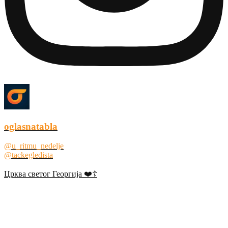
oglasnatabla
@u_ritmu_nedelje
@tackegledista
Црква светог Георгија ❤️☦️