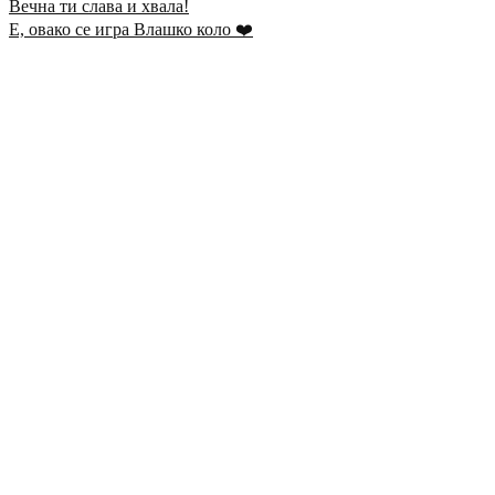
Е, овако се игра Влашко коло ❤️