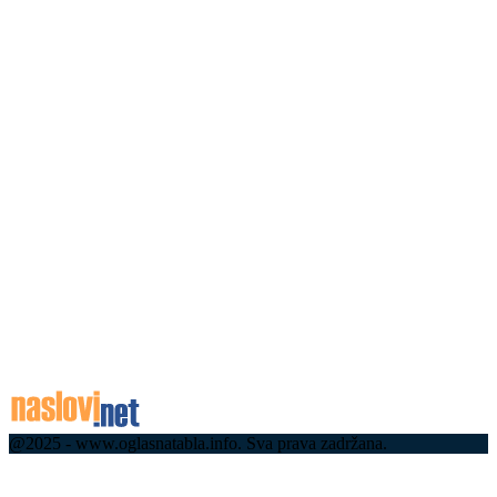
Зеленски стигао у Београд: Са Вучићем о
Европи, енергетици и питањима која мењају
односе Србије и Украјине (ФОТО)(ВИДЕО)
07.08.2026
Памет у главу ако идете у Гучу – не возите
пијани: Строге полицијске контроле на сваком
излазу из драгачевске варошице...
07.08.2026
Имали су срећу, пожар заустављен на кућним
праговима: И даље траје даноноћна борба са
ватреном стихијом код Краљева
07.08.2026
@2025 - www.oglasnatabla.info. Sva prava zadržana.