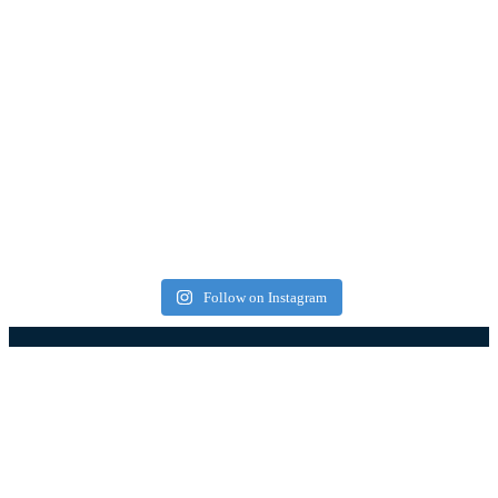
Follow on Instagram
Најновији чланци
Половином августа поново 40 степени: Детаљна
прогноза метеоролога Слободана Совиља
07.08.2026