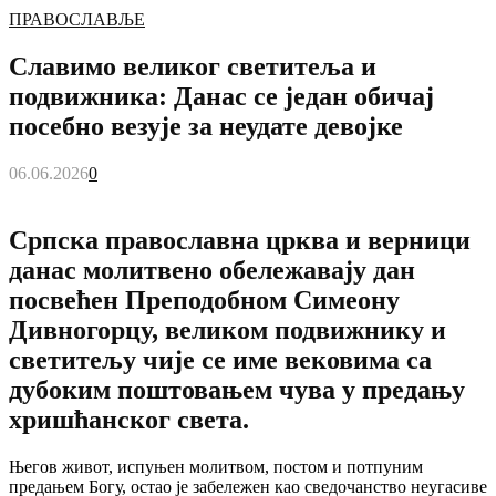
ПРАВОСЛАВЉЕ
Славимо великог светитеља и
подвижника: Данас се један обичај
посебно везује за неудате девојке
06.06.2026
0
Српска православна црква и верници
данас молитвено обележавају дан
посвећен Преподобном Симеону
Дивногорцу, великом подвижнику и
светитељу чије се име вековима са
дубоким поштовањем чува у предању
хришћанског света.
Његов живот, испуњен молитвом, постом и потпуним
предањем Богу, остао је забележен као сведочанство неугасиве