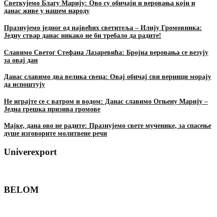
Светкујемо Благу Марију: Ово су обичаји и веровања који и
данас живе у нашем народу
Празнујемо једног од највећих светитеља – Илију Громовника:
Једну ствар данас никако не би требало да радите!
Славимо Светог Стефана Лазаревића: Бројна веровања се везују
за овај дан
Данас славимо два велика свеца: Овај обичај сви верници морају
да испоштују
Не играјте се с ватром и водом: Данас славимо Огњену Марију –
Једна грешка призива громове
Мајке, дана ово не радите: Празнујемо свете мученике, за спасење
душе изговорите молитвене речи
Univerexport
BELOM