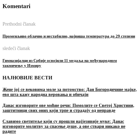
Komentari
Prethodni članak
Променљиво облачно и нестабилно, највиша температура до 29 степени
sledeći članak
Гимназијалци из Србије освојили 11 медаља на међународном
такмичењу у Измиру
НАЈНОВИЈЕ ВЕСТИ
Жене јој се вековима моле за потомство: Дан Богородичине мајке,
ево шта кажу народна веровања и обичаји
Данас изговорите ове моћне речи: Помолите се Светој Христини,
заштитници свих оних који трпе и страдају од неправде
Славимо светитеље који су прошли најјезивије муке: Данас
изговорите молитву за спасење душе, а ове ствари никако не
радите