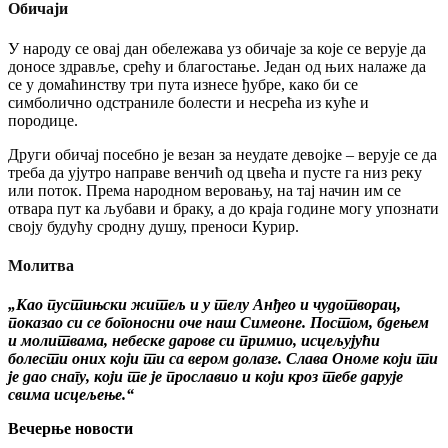
Обичаји
У народу се овај дан обележава уз обичаје за које се верује да
доносе здравље, срећу и благостање. Један од њих налаже да
се у домаћинству три пута изнесе ђубре, како би се
симболично одстраниле болести и несрећа из куће и
породице.
Други обичај посебно је везан за неудате девојке – верује се да
треба да ујутро направе венчић од цвећа и пусте га низ реку
или поток. Према народном веровању, на тај начин им се
отвара пут ка љубави и браку, а до краја године могу упознати
своју будућу сродну душу, преноси Курир.
Молитва
„Као пустињски житељ и у телу Анђео и чудотворац,
показао си се богоносни оче наш Симеоне. Постом, бдењем
и молитвама, небеске дарове си примио, исцељујући
болести оних који ти са вером долазе. Слава Ономе који ти
је дао снагу, који те је прославио и који кроз тебе дарује
свима исцељење.“
Вечерње новости