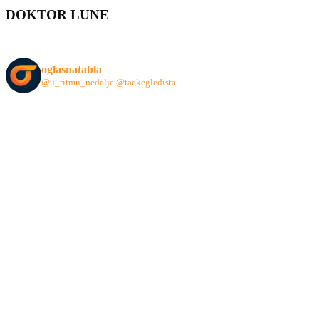
DOKTOR LUNE
oglasnatabla
@u_ritmu_nedelje
@tackegledista