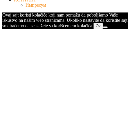
Импресум
Ovaj sajt koristi kolačiće koji nam pomažu da poboljšamo Vaše
iskustvo na našim web stranicama. Ukoliko nastavite da koristite sajt
smatraćemo da se slažete sa korišćenjem kolačića.
Ok