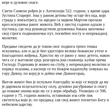
вере и духовне снаге.
Свети Симеон рођен је у Антиохији 522. године, у време цара
Јустина Старијег. Још у раном детињству остаје без оца, који
страда у земљотресу, па заједно са мајком Мартом пролази
кроз искушења раног живота. Већ у шестој години одлази у
пустињу, где под руководством духовника Јована започиње
свој строги подвижнички пут, посвећен посту и непрекидној
молитви.
Предање сведочи да је током свог подвига трпео тешка
искушења, али и да је био удостојен велике божанске утехе и
благодатних виђења. Христос му се јавио у лику детета, након
чега се у његовом срцу разгорела још снажнија љубав према
Господу. Годинама је живео на стубу, у непрекидној молитви и
појању псалама, а касније се по божјем надахнућу повукао на
гору Дивну, по којој је и добио име Дивногорац.
Његов живот био је испуњен благодаћу за коју се верује да му
је даровала исцељитељску силу, духовно расуђивање и снагу
да помаже онима који му се у вери обраћају. Упокојио се 596.
године у 75. години живота, оставивши иза себе лик
светитеља који је, по предању, сав свој живот посветио Богу и
небеском царству.