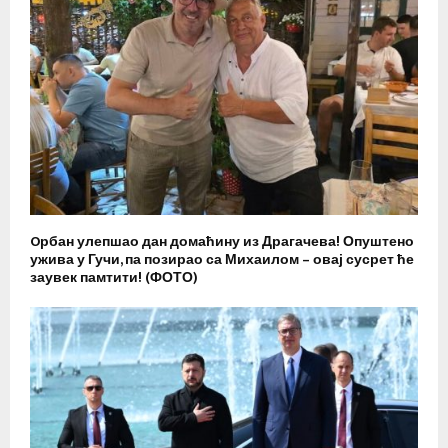
Oрбан улепшао дан домаћину из Драгачева! Опуштено
ужива у Гучи, па позирао са Михаилом – овај сусрет ће
заувек памтити! (ФОТО)