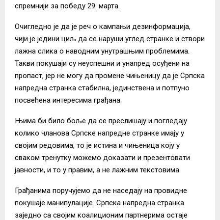
спремнији за победу 29. марта.
Очигледно је да је реч о кампањи дезинформација,
чији је једини циљ да се наруши углед странке и створи
лажна слика о наводним унутрашњим проблемима.
Такви покушаји су неуспешни и унапред осуђени на
пропаст, јер не могу да промене чињеницу да је Српска
напредна странка стабилна, јединствена и потпуно
посвећена интересима грађана.
Њима би било боље да се преслишају и погледају
колико чланова Српске напредне странке имају у
својим редовима, то је истина и чињеница коју у
сваком тренутку можемо доказати и презентовати
јавности, и то у правим, а не лажним текстовима.
Грађанима поручујемо да не наседају на провидне
покушаје манипулације. Српска напредна странка
заједно са својим коалиционим партнерима остаје