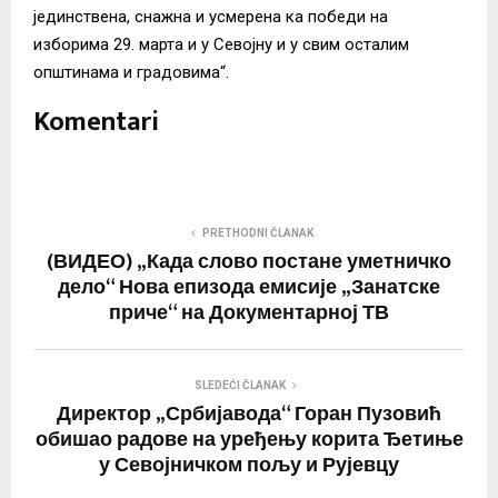
јединствена, снажна и усмерена ка победи на
изборима 29. марта и у Севојну и у свим осталим
општинама и градовима“.
Komentari
PRETHODNI ČLANAK
(ВИДЕО) „Када слово постане уметничко
дело“ Нова епизода емисије „Занатске
приче“ на Документарној ТВ
SLEDEĆI ČLANAK
Директор „Србијавода“ Горан Пузовић
обишао радове на уређењу корита Ђетиње
у Севојничком пољу и Рујевцу