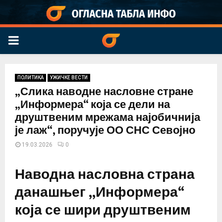
PRIMARY
MENU
ПОЛИТИКА
УЖИЧКЕ ВЕСТИ
„Слика наводне насловне стране
„Информера“ која се дели на
друштвеним мрежама најобичнија
је лаж“, поручује ОО СНС Севојно
19.03.2026
0
Наводна насловна страна
данашњег „Информера“
која се шири друштвеним