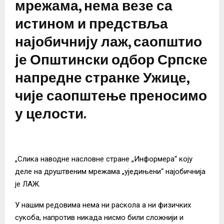
мрежама, нема везе са
истином и предствља
најобичнију лаж, саопштио
је Општински одбор Српске
напредне странке Ужице,
чије саопштење преносимо
у целости.
„Слика наводне насловне стране „Информера“ коју
деле на друштвеним мрежама „уједињени“ најобичнија
је ЛАЖ.
У нашим редовима нема ни раскола а ни физичких
сукоба, напротив никада нисмо били сложнији и