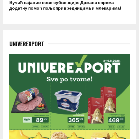
Вучић најавио нове субвенције: Држава спрема
додатну помоћ пољопривредницима и млекарима!
UNIVEREXPORT