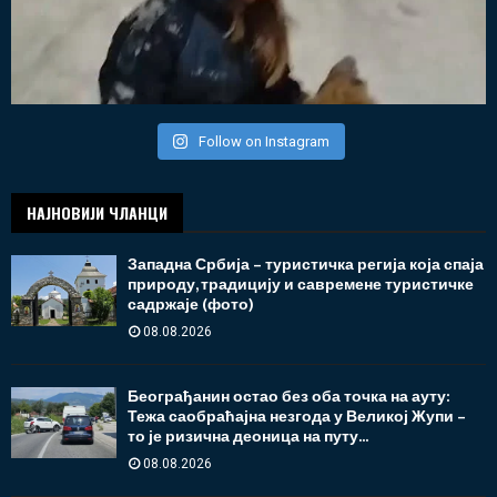
Follow on Instagram
НАЈНОВИЈИ ЧЛАНЦИ
Западна Србија – туристичка регија која спаја
природу, традицију и савремене туристичке
садржаје (фото)
08.08.2026
Београђанин остао без оба точка на ауту:
Тежа саобраћајна незгода у Великој Жупи –
то је ризична деоница на путу...
08.08.2026