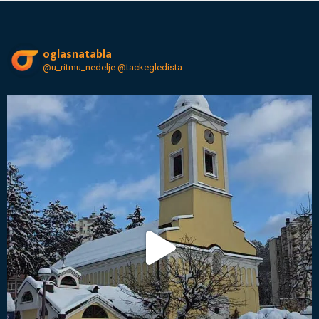
oglasnatabla
@u_ritmu_nedelje
@tackegledista