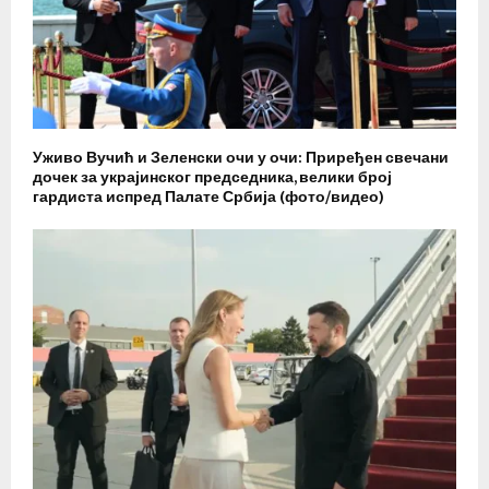
Уживо Вучић и Зеленски очи у очи: Приређен свечани
дочек за украјинског председника, велики број
гардиста испред Палате Србија (фото/видео)