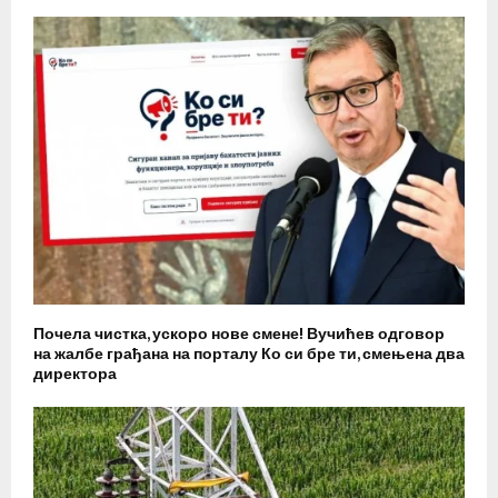
Почела чистка, ускоро нове смене! Вучићев одговор
на жалбе грађана на порталу Ко си бре ти, смењена два
директора