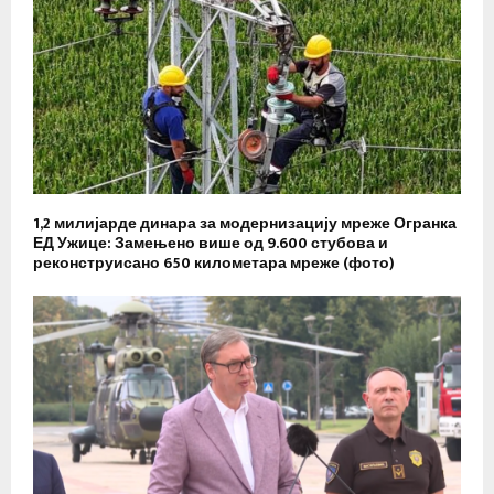
1,2 милијарде динара за модернизацију мреже Огранка
ЕД Ужице: Замењено више од 9.600 стубова и
реконструисано 650 километара мреже (фото)