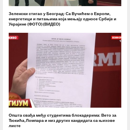
Зеленски стигао у Београд: Са Вучићем о Европи,
енергетици и питањима која мењају односе Србије и
Украјине (ФОТО)(ВИДЕО)
Општа свађа међу студентима блокадерима: Вето за
Ђокића, Ломпара и низ других кандидата са њихове
листе