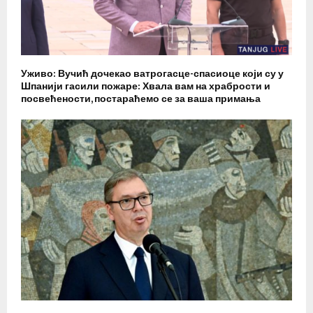
Уживо: Вучић дочекао ватрогасце-спасиоце који су у
Шпанији гасили пожаре: Хвала вам на храбрости и
посвећености, постараћемо се за ваша примања