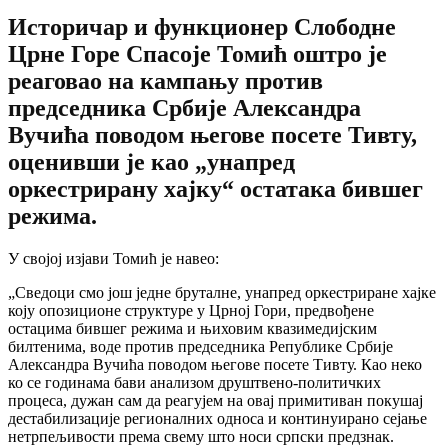
Историчар и функционер Слободне
Црне Горе Спасоје Томић оштро је
реаговао на кампању против
председника Србије Александра
Вучића поводом његове посете Тивту,
оценивши је као „унапред
оркестрирану хајку“ остатака бившег
режима.
У својој изјави Томић је навео:
„Сведоци смо још једне бруталне, унапред оркестриране хајке
коју опозиционе структуре у Црној Гори, предвођене
остацима бившег режима и њиховим квазимедијским
билтенима, воде против председника Републике Србије
Александра Вучића поводом његове посете Тивту. Као неко
ко се годинама бави анализом друштвено-политичких
процеса, дужан сам да реагујем на овај примитиван покушај
дестабилизације регионалних односа и континуирано сејање
нетрпељивости према свему што носи српски предзнак.