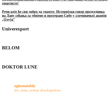
спортисте!
Речи које ће сви добро да упамте: Историјски говор председника
на Дану сећања за убијене и протеране Србе у злочиначкој акцији
„Олуја“
Univerexport
BELOM
DOKTOR LUNE
oglasnatabla
@u_ritmu_nedelje
@tackegledista