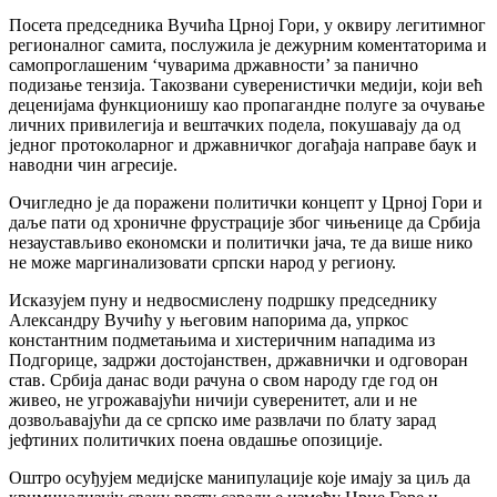
Посета председника Вучића Црној Гори, у оквиру легитимног
регионалног самита, послужила је дежурним коментаторима и
самопроглашеним ‘чуварима државности’ за панично
подизање тензија. Такозвани суверенистички медији, који већ
деценијама функционишу као пропагандне полуге за очување
личних привилегија и вештачких подела, покушавају да од
једног протоколарног и државничког догађаја направе баук и
наводни чин агресије.
Очигледно је да поражени политички концепт у Црној Гори и
даље пати од хроничне фрустрације због чињенице да Србија
незаустављиво економски и политички јача, те да више нико
не може маргинализовати српски народ у региону.
Исказујем пуну и недвосмислену подршку председнику
Александру Вучићу у његовим напорима да, упркос
константним подметањима и хистеричним нападима из
Подгорице, задржи достојанствен, државнички и одговоран
став. Србија данас води рачуна о свом народу где год он
живео, не угрожавајући ничији суверенитет, али и не
дозвољавајући да се српско име развлачи по блату зарад
јефтиних политичких поена овдашње опозиције.
Оштро осуђујем медијске манипулације које имају за циљ да