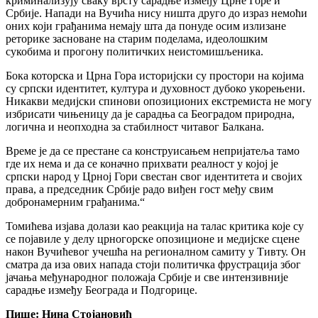
криминализују сваку врсту сарадње између Црне Горе и
Србије. Напади на Вучића нису ништа друго до израз немоћи
оних који грађанима немају шта да понуде осим излизане
реторике засноване на старим поделама, идеолошким
сукобима и прогону политичких неистомишљеника.
Бока которска и Црна Гора историјски су простори на којима
су српски идентитет, култура и духовност дубоко укорењени.
Никакви медијски спинови опозиционих екстремиста не могу
избрисати чињеницу да је сарадња са Београдом природна,
логична и неопходна за стабилност читавог Балкана.
Време је да се престане са конструисањем непријатеља тамо
где их нема и да се коначно прихвати реалност у којој је
српски народ у Црној Гори свестан свог идентитета и својих
права, а председник Србије радо виђен гост међу свим
добронамерним грађанима.“
Томићева изјава долази као реакција на талас критика које су
се појавиле у делу црногорске опозиционе и медијске сцене
након Вучићевог учешћа на регионалном самиту у Тивту. Он
сматра да иза ових напада стоји политичка фрустрација због
јачања међународног положаја Србије и све интензивније
сарадње између Београда и Подгорице.
Пише: Нина Стојановић