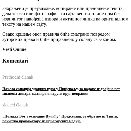
Забрањено је преузимање, копирање или преношење текста,
дела текста или фотографија са сајта вести-онлине.цом без
изричитог навођења извора и активног линка ка оригиналном
тексту на нашем сајту.
Свако кршење овог правила биће сматрано повредом
ауторских права и биће пријављено у складу са законом.
Vesti Online
Komentari
Prethodni članak
Почела санација ударних рупа у Пријепољу, за радове издвојено пет
милиона динара, планиран и други круг поправки
sledeći članak
„Помаже Бог, господине Вучићу“ Председник се обратио из Тивта,
почистио провокаторе из црногорских медија