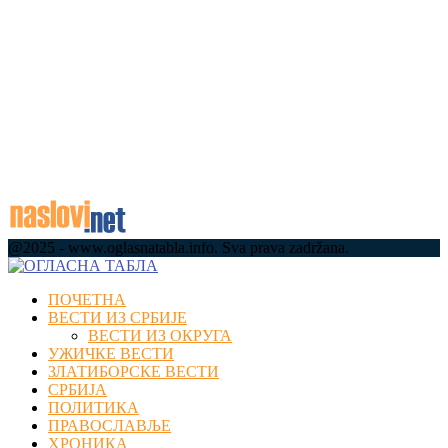
саобраћајне контроле на једној од
најфрекфентнијих деоница у земљи
08.08.2026
Срби хрле на море у Црну Гору, колапс на
граничним прелазима: Велике гужве и кроз
Будву, Котор и Тиват –...
08.08.2026
@2025 - www.oglasnatabla.info. Sva prava zadržana.
Facebook
Twitter
Instagram
Youtube
Email
ПОЧЕТНА
ВЕСТИ ИЗ СРБИЈЕ
ВЕСТИ ИЗ ОКРУГА
УЖИЧКЕ ВЕСТИ
ЗЛАТИБОРСКЕ ВЕСТИ
СРБИЈА
ПОЛИТИКА
ПРАВОСЛАВЉЕ
ХРОНИКА