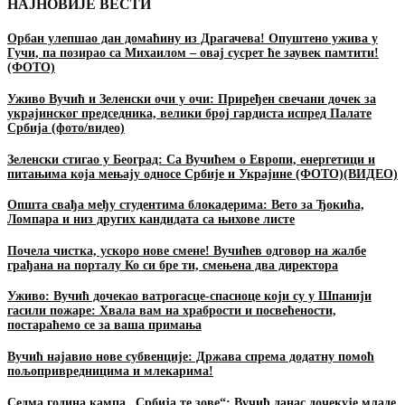
НАЈНОВИЈЕ ВЕСТИ
Oрбан улепшао дан домаћину из Драгачева! Опуштено ужива у
Гучи, па позирао са Михаилом – овај сусрет ће заувек памтити!
(ФОТО)
Уживо Вучић и Зеленски очи у очи: Приређен свечани дочек за
украјинског председника, велики број гардиста испред Палате
Србија (фото/видео)
Зеленски стигао у Београд: Са Вучићем о Европи, енергетици и
питањима која мењају односе Србије и Украјине (ФОТО)(ВИДЕО)
Општа свађа међу студентима блокадерима: Вето за Ђокића,
Ломпара и низ других кандидата са њихове листе
Почела чистка, ускоро нове смене! Вучићев одговор на жалбе
грађана на порталу Ко си бре ти, смењена два директора
Уживо: Вучић дочекао ватрогасце-спасиоце који су у Шпанији
гасили пожаре: Хвала вам на храбрости и посвећености,
постараћемо се за ваша примања
Вучић најавио нове субвенције: Држава спрема додатну помоћ
пољопривредницима и млекарима!
Седма година кампа „Србија те зове“: Вучић данас дочекује младе