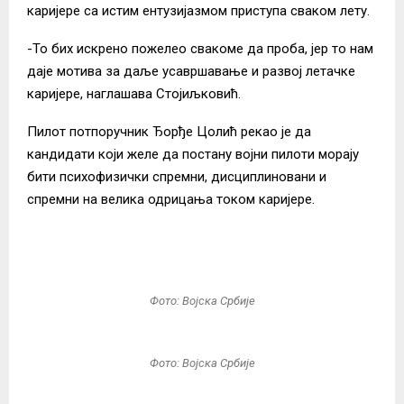
каријере са истим ентузијазмом приступа сваком лету.
-То бих искрено пожелео свакоме да проба, јер то нам
даје мотива за даље усавршавање и развој летачке
каријере, наглашава Стојиљковић.
Пилот потпоручник Ђорђе Цолић рекао је да
кандидати који желе да постану војни пилоти морају
бити психофизички спремни, дисциплиновани и
спремни на велика одрицања током каријере.
Фото: Војска Србије
Фото: Војска Србије