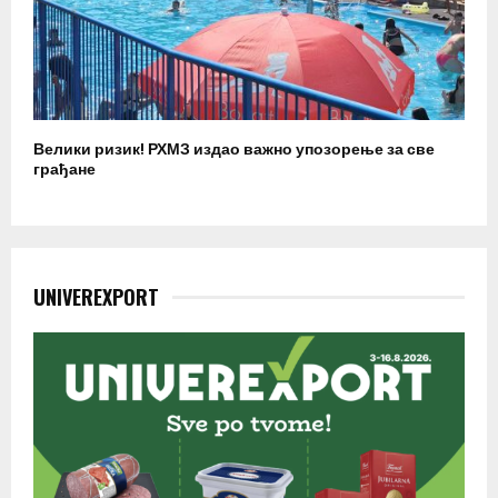
Велики ризик! РХМЗ издао важно упозорење за све
грађане
UNIVEREXPORT