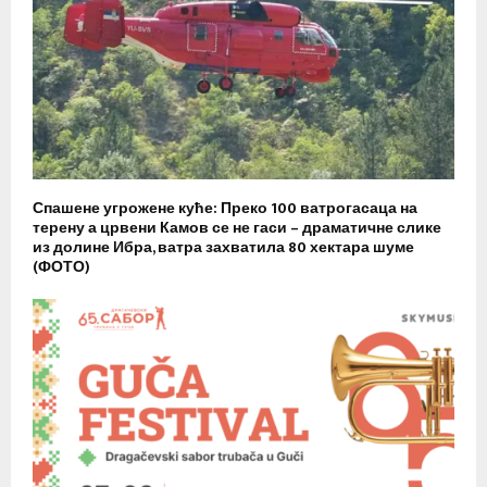
Спашене угрожене куће: Преко 100 ватрогасаца на
терену а црвени Камов се не гаси – драматичне слике
из долине Ибра, ватра захватила 80 хектара шуме
(ФОТО)