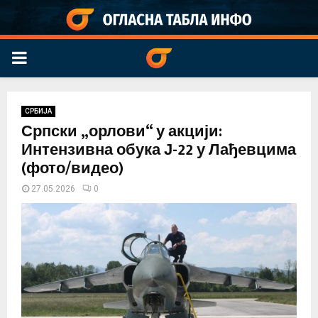
PRIMARY
MENU
СРБИЈА
Српски „орлови“ у акцији:
Интензивна обука Ј-22 у Лађевцима
(фото/видео)
27.05.2026
0