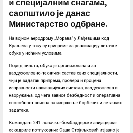
и специјалним снагама,
саопштило је данас
Министарство одбране.
На војном аеродрому „Морава“ у Лађевцима код
Краљева у току су припреме за реализацију летачке
обуке у ноћним условима.
Поред пилота, обука је организована и за
ваздухопловно-технички састав свих специјалности,
чији је задатак припрема, провера и процена
исправности навигацијских система, ваздухоплова и
наоружања, од чега зависе безбедност и оперативна
способност авиона за извршење борбених и летачких
задатака.
Командант 241. ловачко-бомбардерске авијацијске
ескадриле потпуковник Саша Стојиљковић изјавио је