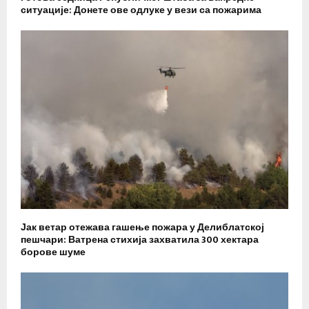
ситуације: Донете ове одлуке у вези са пожарима
Јак ветар отежава гашење пожара у Делиблатској
пешчари: Ватрена стихија захватила 300 хектара
борове шуме