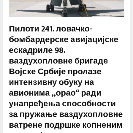
Пилоти 241. ловачко-
бомбардерске авијацијске
ескадриле 98.
ваздухопловне бригаде
Војске Србије пролазе
интензивну обуку на
авионима „орао“ ради
унапређења способности
за пружање ваздухопловне
ватрене подршке копненим