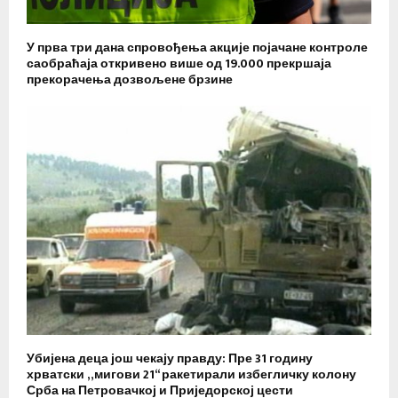
У прва три дана спровођења акције појачане контроле
саобраћаја откривено више од 19.000 прекршаја
прекорачења дозвољене брзине
Убијена деца још чекају правду: Пре 31 годину
хрватски „мигови 21“ ракетирали избегличку колону
Срба на Петровачкој и Приједорској цести