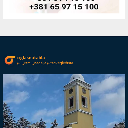
oglasnatabla
@u_ritmu_nedelje
@tackegledista