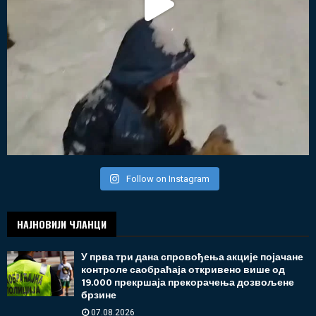
Follow on Instagram
НАЈНОВИЈИ ЧЛАНЦИ
У прва три дана спровођења акције појачане
контроле саобраћаја откривено више од
19.000 прекршаја прекорачења дозвољене
брзине
07.08.2026