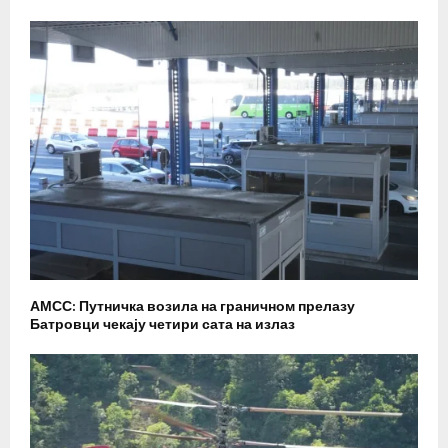
АМСС: Путничка возила на граничном прелазу
Батровци чекају четири сата на излаз