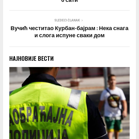
6 сати
SLEDEĆI ČLANAK
Вучић честитао Курбан-бајрам : Нека снага
и слога испуне сваки дом
НАЈНОВИЈЕ ВЕСТИ