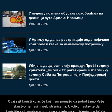
У недељу потпуна обустава саобраћаја на
деоници пута Ариље-Ивањица
07.08.2026
У Ариљу од данас рестрикције воде, појачане
контроле и казне за ненаменску потрошњу
07.08.2026
Убијена деца још чекају правду: Пре 31 годину
хрватски „мигови 21“ ракетирали избегличку
колону Срба на Петровачкој и Приједорској
цести
07.08.2026
Ovaj sajt koristi kolačiće koji nam pomažu da poboljšamo Vaše
iskustvo na našim web stranicama. Ukoliko nastavite da
koristite sajt smatraćemo da se slažete sa korišćenjem kolačića.