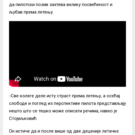
да пилотски позив захтева велику посвећеност и
љубав према летењу.
-Све колеге деле исту страст према летењу, а осећај
слободе и поглед из перспективе пилота представљају
нешто што се тешко може описати речима, навео је
Стојиљковић.
Он истиче да и после више од две деценије летачке