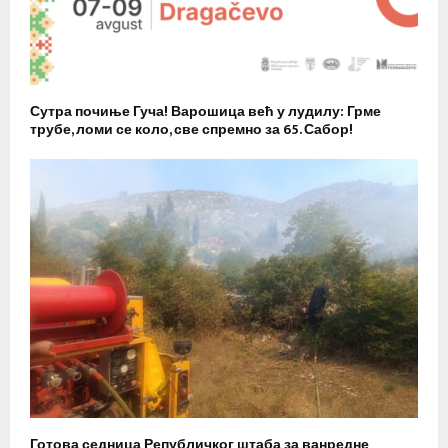
Сутра почиње Гуча! Варошица већ у лудилу: Грме
трубе, ломи се коло, све спремно за 65. Сабор!
Готова седница Републичког штаба за ванредне