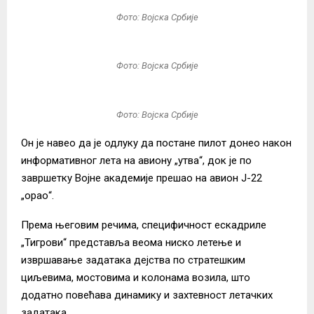
Фото: Војска Србије
Фото: Војска Србије
Фото: Војска Србије
Он је навео да је одлуку да постане пилот донео након
информативног лета на авиону „утва“, док је по
завршетку Војне академије прешао на авион Ј-22
„орао“.
Према његовим речима, специфичност ескадриле
„Тигрови“ представља веома ниско летење и
извршавање задатака дејства по стратешким
циљевима, мостовима и колонама возила, што
додатно повећава динамику и захтевност летачких
задатака.