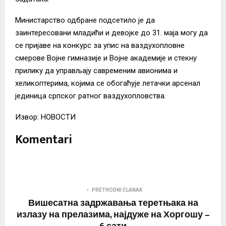
Министарство одбране подсетило је да
заинтересовани младићи и девојке до 31. маја могу да
се пријаве на конкурс за упис на ваздухопловне
смерове Војне гимназије и Војне академије и стекну
прилику да управљају савременим авионима и
хеликоптерима, којима се обогаћује летачки арсенал
јединица српског ратног ваздухопловства.
Извор: НОВОСТИ
Komentari
PRETHODNI ČLANAK
Вишесатна задржавања теретњака на
излазу на прелазима, најдуже на Хоргошу –