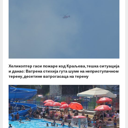
Хеликоптер гаси пожаре код Краљева, тешка ситуација
и данас: Ватрена стихија гута шуме на неприступачном
терену, десетине ватрогасаца на терену