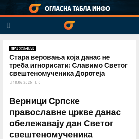
PRIMARY
MENU
ПРАВОСЛАВЉЕ
Стара веровања која данас не
треба игнорисати: Славимо Светог
свештеномученика Доротеја
18.06.2026
0
Верници Српске
православне цркве данас
обележавају дан Светог
свештеномученика