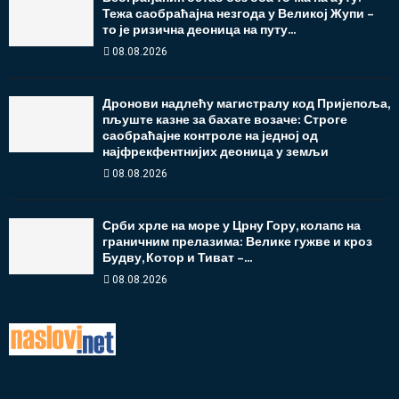
Тежа саобраћајна незгода у Великој Жупи –
то је ризична деоница на путу...
08.08.2026
Дронови надлећу магистралу код Пријепоља,
пљуште казне за бахате возаче: Строге
саобраћајне контроле на једној од
најфрекфентнијих деоница у земљи
08.08.2026
Срби хрле на море у Црну Гору, колапс на
граничним прелазима: Велике гужве и кроз
Будву, Котор и Тиват –...
08.08.2026