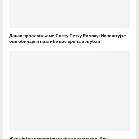
Данас прослављамо Свету Петку Римску: Испоштујте
ове обичаје и пратиће вас срећа и љубав
Жене јој се вековима моле за потомство: Дан