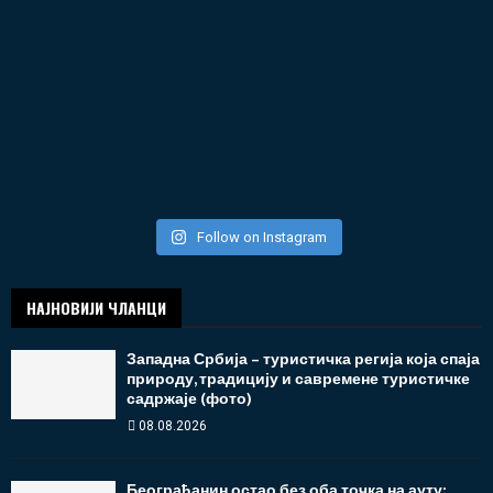
Follow on Instagram
НАЈНОВИЈИ ЧЛАНЦИ
Западна Србија – туристичка регија која спаја
природу, традицију и савремене туристичке
садржаје (фото)
08.08.2026
Београђанин остао без оба точка на ауту: