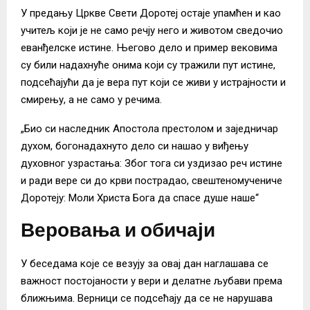
У предању Цркве Свети Доротеј остаје упамћен и као
учитељ који је не само речју него и животом сведочио
еванђелске истине. Његово дело и пример вековима
су били надахнуће онима који су тражили пут истине,
подсећајући да је вера пут који се живи у истрајности и
смирењу, а не само у речима.
„Био си наследник Апостола престолом и заједничар
духом, богонадахнуто дело си нашао у виђењу
духовног узрастања: Због тога си уздизао реч истине
и ради вере си до крви пострадао, свештеномучениче
Доротеју: Моли Христа Бога да спасе душе наше“
Веровања и обичаји
У беседама које се везују за овај дан наглашава се
важност постојаности у вери и делатне љубави према
ближњима. Верници се подсећају да се не нарушава