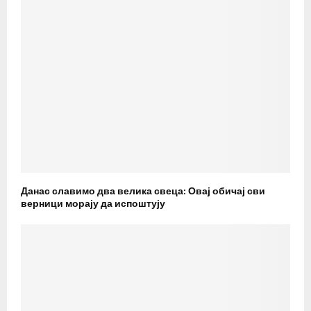
Данас славимо два велика свеца: Овај обичај сви
верници морају да испоштују