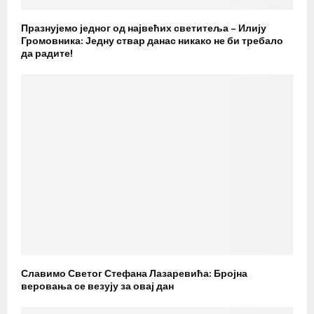
Празнујемо једног од највећих светитеља – Илију
Громовника: Једну ствар данас никако не би требало
да радите!
Славимо Светог Стефана Лазаревића: Бројна
веровања се везују за овај дан