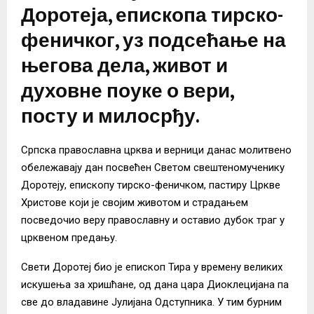
Доротеја, епископа тирско-
феничког, уз подсећање на
његова дела, живот и
духовне поуке о вери,
посту и милосрђу.
Српска православна црква и верници данас молитвено
обележавају дан посвећен Светом свештеномученику
Доротеју, епископу тирско-феничком, пастиру Цркве
Христове који је својим животом и страдањем
посведочио веру православну и оставио дубок траг у
црквеном предању.
Свети Доротеј био је епископ Тира у времену великих
искушења за хришћане, од дана цара Диоклецијана па
све до владавине Јулијана Одступника. У тим бурним