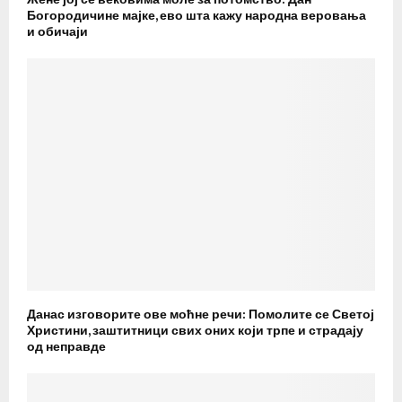
Богородичине мајке, ево шта кажу народна веровања
и обичаји
Данас изговорите ове моћне речи: Помолите се Светој
Христини, заштитници свих оних који трпе и страдају
од неправде