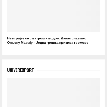
Не играјте се с ватром и водом: Данас славимо
Огњену Марију – Једна грешка призива громове
UNIVEREXPORT