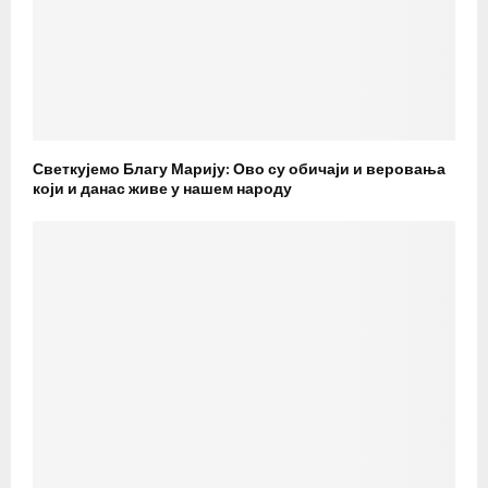
Светкујемо Благу Марију: Ово су обичаји и веровања
који и данас живе у нашем народу