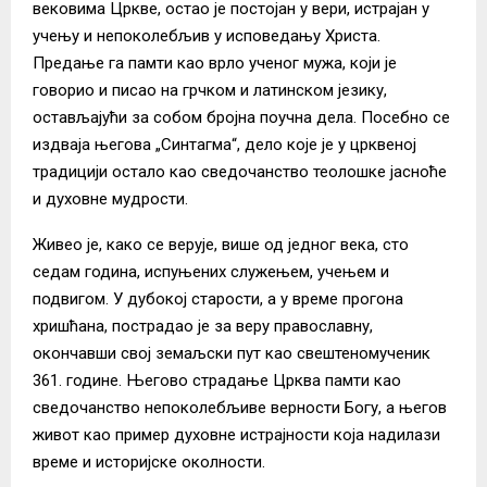
вековима Цркве, остао је постојан у вери, истрајан у
учењу и непоколебљив у исповедању Христа.
Предање га памти као врло ученог мужа, који је
говорио и писао на грчком и латинском језику,
остављајући за собом бројна поучна дела. Посебно се
издваја његова „Синтагма“, дело које је у црквеној
традицији остало као сведочанство теолошке јасноће
и духовне мудрости.
Живео је, како се верује, више од једног века, сто
седам година, испуњених служењем, учењем и
подвигом. У дубокој старости, а у време прогона
хришћана, пострадао је за веру православну,
окончавши свој земаљски пут као свештеномученик
361. године. Његово страдање Црква памти као
сведочанство непоколебљиве верности Богу, а његов
живот као пример духовне истрајности која надилази
време и историјске околности.