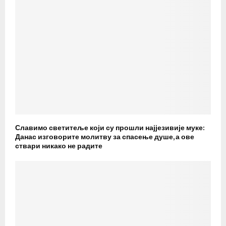
Славимо светитеље који су прошли најјезивије муке:
Данас изговорите молитву за спасење душе, а ове
ствари никако не радите