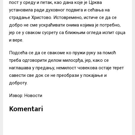
пост у среду и петак, као дана које је Црква
установила ради духовног подвига и сећања на
страдање Христово. Истовремено, истиче се да се
добро не сме ускраћивати онима којима је потребно,
јер се у сваком сусрету са ближњим огледа испит срца
и вере.
Подсећа се да се свакоме ко пружи руку за помоћ
треба одговорити делом милосрђа, јер, како се
наглашава у предању, немилост човекова остаје терет
савести све док се не преобрази у покајање и
доброту.
Извор: Новости
Komentari