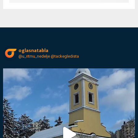
oglasnatabla
@u_ritmu_nedelje
@tackegledista