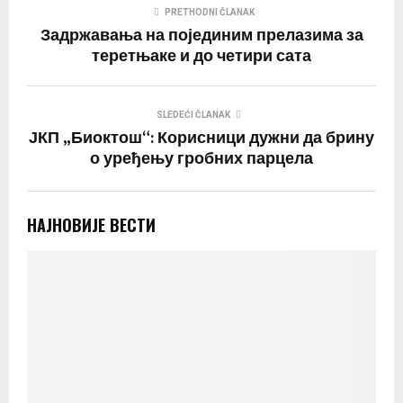
PRETHODNI ČLANAK
Задржавања на појединим прелазима за
теретњаке и до четири сата
SLEDEĆI ČLANAK
ЈКП „Биоктош“: Корисници дужни да брину
о уређењу гробних парцела
НАЈНОВИЈЕ ВЕСТИ