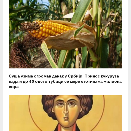
Суша узима огроман данак у Србији: Принос кукуруза
пада и до 40 одсто, губици се мере стотинама милиона
евра