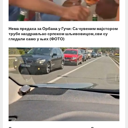
Нема предаха за Орбана у Гучи: Са чувеним мајстором
трубе наздрављао српском шљивовицом, сви су
гледали само у њих (ФОТО)