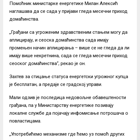
Помоћник министарке енергетике Милан Алексић
наглашава да се сада у пријави гледа месечни приход
домаћинства.
„Грађани са угроженим здравственим стањем могу да
аплицирају, и сеоска домаћинства сада имају
промењен начин аплицирања – више се не гледа да ли
имају више некретнина, сада се гледа месечни приход
сеоског домаћинства“, рекао је он.
Захтев за стицање статуса енергетски угрожног купца
је бесплатан, а предаје се градској управи.
Мали одзив је последица недовољне обавештености
грађана, па у Министарству енергетике позивају
локалне службе да појачају инфомисање потрошача о
повластицама.
„Употребићемо механизме где ћемо уз помоћ других