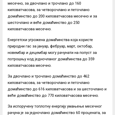
месечно, за двочлано и трочлано до 160
киловатчасова, за четворочлано и петочлано
домаћинство до 200 киловатчасова месечно и за
шесточлано и веће домаћинство до 250
киловатчасова месечно.
Енергетски угрожена домаћинства која користе
природни гас за јануар, фебруар, март, октобар,
новембар и децембар могу рачунати на попуст за
потрошњу код једночланог домаћинства до 359
киловатчасова месечно.
За двочлано и трочлано домаћинство до 462
киловатчасова, за четворочлано и петочлано
домаћинство до 616 киловатчасова и за шесточлано и
веће домаћинство до 770 киловатчасова месечно.
За испоручену топлотну енергију умањење месечног
рачуна је за једночлано домаћинство 60 процената, за