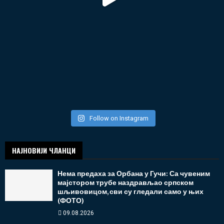
Follow on Instagram
НАЈНОВИЈИ ЧЛАНЦИ
Нема предаха за Орбана у Гучи: Са чувеним
мајстором трубе наздрављао српском
шљивовицом, сви су гледали само у њих
(ФОТО)
09.08.2026