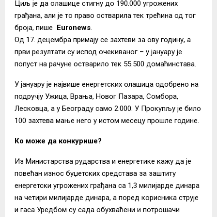
Циљ је да олашице стигну до 190.000 угрожених
грађана, али је то право остварила тек трећина од тог
броја, пише
Euronews
.
Од 17. децембра примају се захтеви за ову годину, а
први резултати су испод очекиваног – у јануару је
попуст на рачуне остварило тек 55.500 домаћинстава.
У јануару је највише енергетских олашица одобрено на
подручју Ужица, Врања, Новог Пазара, Сомбора,
Лесковца, а у Београду само 2.000. У Прокупљу је било
100 захтева мање него у истом месецу прошле године.
Ко може да конкурише?
Из Министарства рударства и енергетике кажу да је
повећан износ буџетских средстава за заштиту
енергетски угрожених грађана са 1,3 милијарде динара
на четири милијарде динара, а поред корисника струје
и гаса Уредбом су сада обухваћени и потрошачи