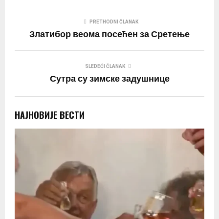
PRETHODNI ČLANAK
Златибор веома посећен за Сретење
SLEDEĆI ČLANAK
Сутра су зимске задушнице
НАЈНОВИЈЕ ВЕСТИ