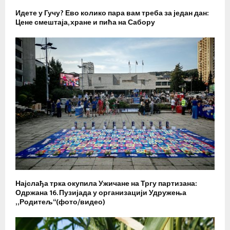
Идете у Гучу? Ево колико пара вам треба за један дан:
Цене смештаја, хране и пића на Сабору
Најслађа трка окупила Ужичане на Тргу партизана:
Одржана 16. Пузијада у организацији Удружења
„Родитељ“(фото/видео)