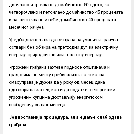
двочлано и трочлано домаћинство 50 одсто, за
четворочлано и петочлано домаћинство 45 процената
и за шесточлано и веће домаћинство 40 процената
месечног рачуна.
Уредба дозвољава да се права на умањење рачуна
оствари без обзира на претходни дуг за електричну
енергију, природни гас или топлотну енергију.
Угрожени грађани захтеве подносе општинама и
градовима по месту пребивалишта, а локална
смаоуправа је дужна да у року од месец дана
одговори на захтев, као и да податке о енергетски
угроженим купцима достављају енергетском
снабдевачу сваког месеца.
Једноставнија процедура, али и даље слаб одзив
грађана