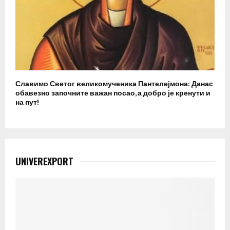
Славимо Светог великомученика Пантелејмона: Данас
обавезно започните важан посао, а добро је кренути и
на пут!
UNIVEREXPORT