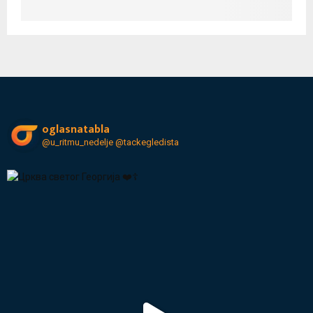
oglasnatabla
@u_ritmu_nedelje
@tackegledista