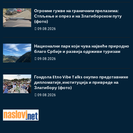
Огромне гужве на граничним прелазима:
Стпљење и опрез и на Златиборском путу
(фото)
09.08.2026
Национални парк који чува највеће природно
благо Србије и развија одрживи туризам
09.08.2026
Гондола Etno Vibe Talks окупио представнике
дипломатије, институција и привреде на
Златибору (фото)
09.08.2026