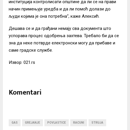
институција контролисати општине да ли се на прави
начин примењује уредба и да ли помоћ долази до
људи којима је она потребна“, каже Алексић.
Дешава се и да грађани немају сва документа што
успорава процес одобрења захтева. Требало би да се
зна да неке потврде електронски могу да прибаве и
саме градске службе.
Извор: 021.rs
Komentari
GAS
GREJANJE
POVLASTICE
RACUNI
STRUJA