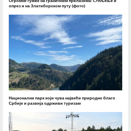
Огромне гужве на граничним прелазима: Стпљење и
опрез и на Златиборском путу (фото)
Национални парк који чува највеће природно благо
Србије и развија одрживи туризам