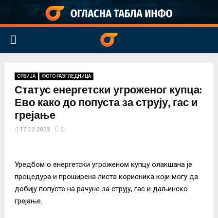
PRIMARY
MENU
СРБИЈА
ФОТО РАЗГЛЕДНИЦА
Статус енергетски угроженог купца:
Ево како до попуста за струју, гас и
грејање
17.02.2023
0
Уредбом о енергетски угроженом купцу олакшана је
процедура и проширена листа корисника који могу да
добију попусте на рачуне за струју, гас и даљинско
грејање.