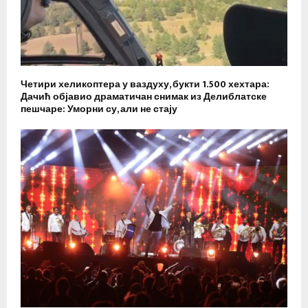
Четири хеликоптера у ваздуху, букти 1.500 хехтара:
Дачић објавио драматичан снимак из Делиблатске
пешчаре: Уморни су, али не стају