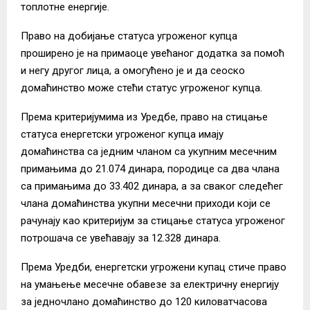
топлотне енергије.
Право на добијање статуса угроженог купца
проширено је на примаоце увећаног додатка за помоћ
и негу другог лица, а омогућено је и да сеоско
домаћинство може стећи статус угроженог купца.
Према критеријумима из Уредбе, право на стицање
статуса енергетски угроженог купца имају
домаћинства са једним чланом са укупним месечним
примањима до 21.074 динара, породице са два члана
са примањима до 33.402 динара, а за сваког следећег
члана домаћинства укупни месечни приходи који се
рачунају као критеријум за стицање статуса угроженог
потрошача се увећавају за 12.328 динара.
Према Уредби, енергетски угрожени купац стиче право
на умањење месечне обавезе за електричну енергију
за једночлано домаћинство до 120 киловатчасова