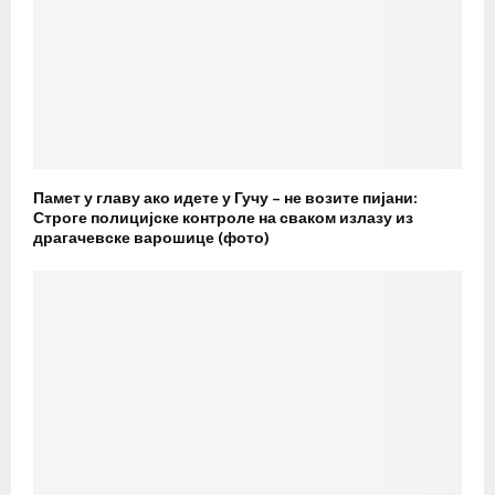
Памет у главу ако идете у Гучу – не возите пијани:
Строге полицијске контроле на сваком излазу из
драгачевске варошице (фото)