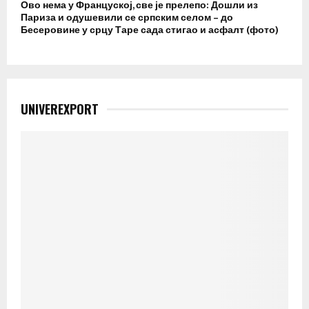
Ово нема у Француској, све је прелепо: Дошли из
Париза и одушевили се српским селом – до
Бесеровине у срцу Таре сада стигао и асфалт (фото)
UNIVEREXPORT