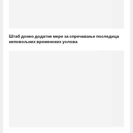
Штаб донео додатне мере за спречавање последица
неповољних временских услова