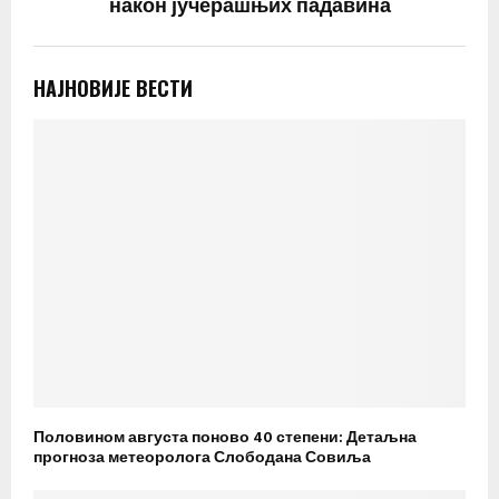
након јучерашњих падавина
НАЈНОВИЈЕ ВЕСТИ
Половином августа поново 40 степени: Детаљна
прогноза метеоролога Слободана Совиља