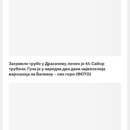
Загрмеле трубе у Драгачеву, почео је 65. Сабор
трубача: Гуча је у наредна два дана највеселија
варошица на Балкану – све гори (ФОТО)