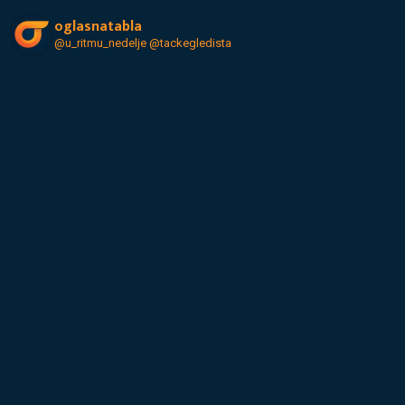
oglasnatabla
@u_ritmu_nedelje
@tackegledista