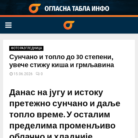
PRIMARY
MENU
ФОТО РАЗГЛЕДНИЦА
Сунчано и топло до 30 степени,
увече стижу киша и грмљавина
15.06.2026
0
Данас на југу и истоку
претежно сунчано и даље
топло време. У осталим
пределима променљиво
облачно и хладније,