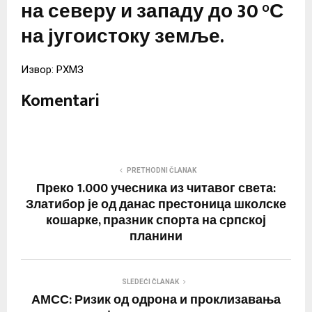
на северу и западу до 30 °С
на југоистоку земље.
Извор: РХМЗ
Komentari
PRETHODNI ČLANAK
Преко 1.000 учесника из читавог света:
Златибор је од данас престоница школске
кошарке, празник спорта на српској
планини
SLEDEĆI ČLANAK
АМСС: Ризик од одрона и проклизавања