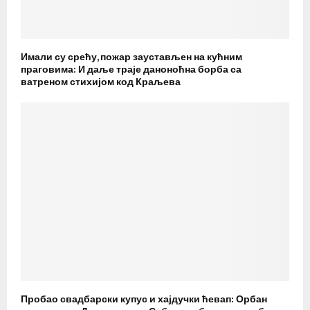
Имали су срећу, пожар заустављен на кућним
праговима: И даље траје даноноћна борба са
ватреном стихијом код Краљева
Пробао свадбарски купус и хајдучки ћевап: Орбан