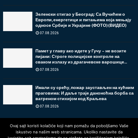
Зеленски стигао у Београд: Са Вучићем о
Европи, енергетици и питањима која мењају
односе Србије и Украјине (ФОТО)(ВИДЕО)
07.08.2026
Памет у главу ако идете у Гучу – не возите
пијани: Строге полицијске контроле на
сваком излазу из драгачевске варошице...
07.08.2026
Имали су срећу, пожар заустављен на кућним
праговима: И даље траје даноноћна борба са
ватреном стихијом код Краљева
07.08.2026
Ovaj sajt koristi kolačiće koji nam pomažu da poboljšamo Vaše
iskustvo na našim web stranicama. Ukoliko nastavite da