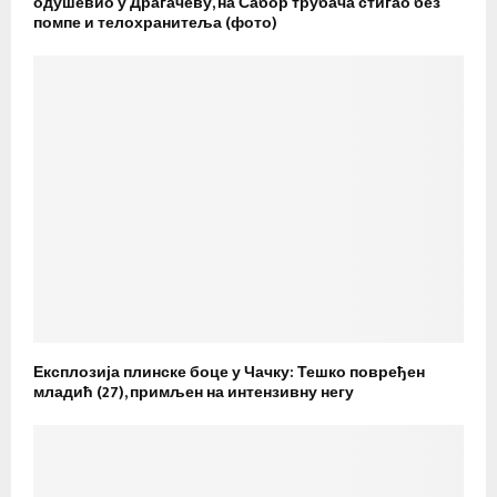
одушевио у Драгачеву, на Сабор трубача стигао без
помпе и телохранитеља (фото)
Експлозија плинске боце у Чачку: Тешко повређен
младић (27), примљен на интензивну негу