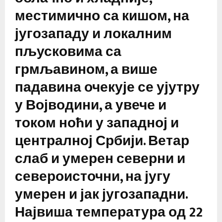
местимично са кишом, на
југозападу и локалним
пљусковима са
грмљавином, а више
падавина очекује се ујутру
у Војводини, а увече и
током ноћи у западној и
централној Србији. Ветар
слаб и умерен северни и
североисточни, на југу
умерен и јак југозападни.
Највиша температура од 22