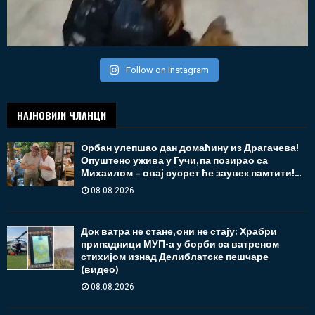
Follow on Instagram
НАЈНОВИЈИ ЧЛАНЦИ
Oрбан улепшао дан домаћину из Драгачева!
Опуштено ужива у Гучи, па позирао са
Михаилом – овај сусрет ће заувек памтити!...
08.08.2026
Док ватра не стане, они не стају: Храбри
припадници МУП-а у борби са ватреном
стихијом изнад Делиблатске пешчаре
(видео)
08.08.2026