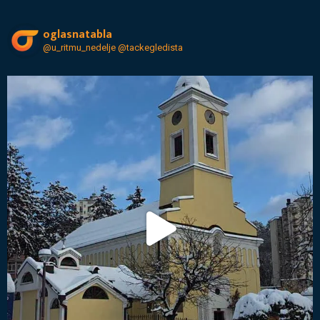
oglasnatabla
@u_ritmu_nedelje
@tackegledista