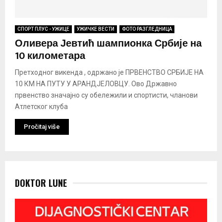
СПОРТ ПЛУС - УЖИЦЕ
УЖИЧКЕ ВЕСТИ
ФОТО РАЗГЛЕДНИЦА
Оливера Јевтић шампионка Србије на
10 километара
Претходног викенда , одржано је ПРВЕНСТВО СРБИЈЕ НА
10 КМ НА ПУТУ У АРАНДЈЕЛОВЦУ. Ово Државно
првенство значајно су обележили и спортисти, чланови
Атлетског клуба
Pročitaj više
DOKTOR LUNE