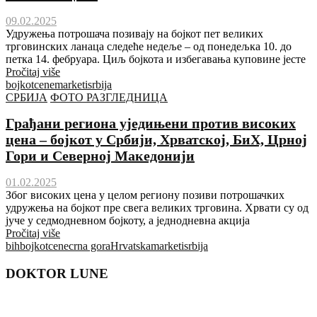
09.02.2025
Удружења потрошача позивају на бојкот пет великих
трговинских ланаца следеће недеље – од понедељка 10. до
петка 14. фебруара. Циљ бојкота и избегавања куповине јесте
Pročitaj više
bojkot
cene
marketi
srbija
СРБИЈА
ФОТО РАЗГЛЕДНИЦА
Грађани региона уједињени против високих
цена – бојкот у Србији, Хрватској, БиХ, Црној
Гори и Северној Македонији
01.02.2025
Због високих цена у целом региону позиви потрошачких
удружења на бојкот пре свега великих трговина. Хрвати су од
јуче у седмодневном бојкоту, а једнодневна акција
Pročitaj više
bih
bojkot
cene
crna gora
Hrvatska
marketi
srbija
DOKTOR LUNE