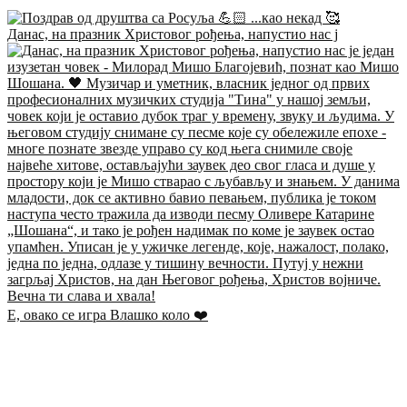
Данас, на празник Христовог рођења, напустио нас ј
Е, овако се игра Влашко коло ❤️