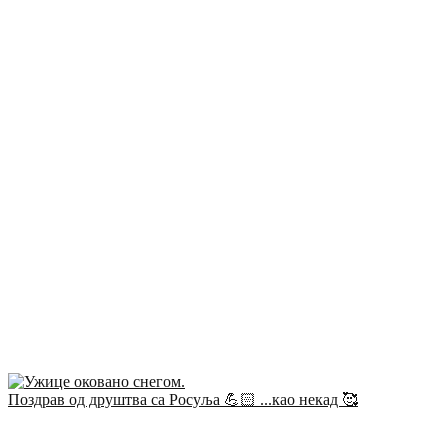
Поздрав од друштва са Росуља 💪🏻 ...као некад 🥰