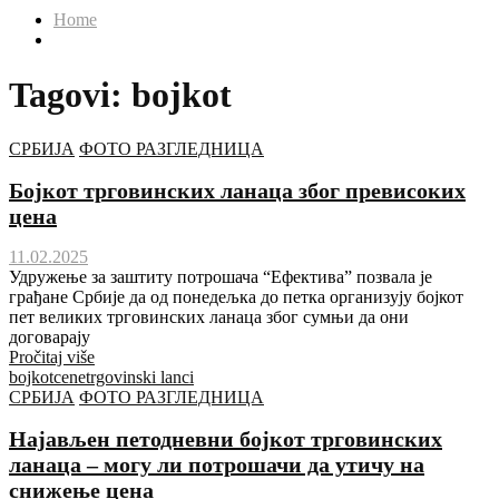
Home
Tagovi: bojkot
СРБИЈА
ФОТО РАЗГЛЕДНИЦА
Бојкот трговинских ланаца због превисоких
цена
11.02.2025
Удружење за заштиту потрошача “Ефектива” позвала је
грађане Србије да од понедељка до петка организују бојкот
пет великих трговинских ланаца због сумњи да они
договарају
Pročitaj više
bojkot
cene
trgovinski lanci
СРБИЈА
ФОТО РАЗГЛЕДНИЦА
Најављен петодневни бојкот трговинских
ланаца – могу ли потрошачи да утичу на
снижење цена