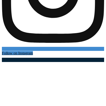
Follow on Instagram
Најновији чланци
Јединствена перформативна изложба
скулптура Алексе Коко и Срђана Стефановић
07.08.2026
Све спремно за Сабор трубача у Гучи: Ситно се
одбројава до почетка највеће феште на Балкану