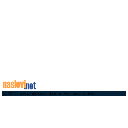
– очекује се на...
07.08.2026
Возило слетело у језеро Међувршје: У току
извлачење – ово је слика са лица места (ФОТО)
07.08.2026
07.08.2026
У прва три дана спровођења акције појачане
контроле саобраћаја откривено више од 19.000
прекршаја прекорачења дозвољене брзине
07.08.2026
@2025 - www.oglasnatabla.info. Sva prava zadržana.