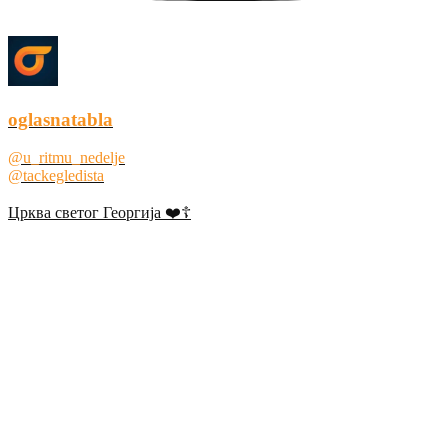
oglasnatabla
@u_ritmu_nedelje
@tackegledista
Црква светог Георгија ❤️☦️