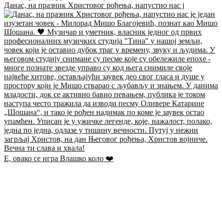
Данас, на празник Христовог рођења, напустио нас ј
Е, овако се игра Влашко коло ❤️