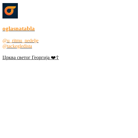
oglasnatabla
@u_ritmu_nedelje
@tackegledista
Црква светог Георгија ❤️☦️