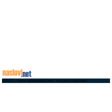
стихијом изнад Делиблатске пешчаре (видео)
08.08.2026
Уживо Вучић и Зеленски очи у очи: Приређен
свечани дочек за украјинског председника,
велики број гардиста испред Палате Србија
(фото/видео)
08.08.2026
08.08.2026
Светска академска заједница стиже на Златибор!
08.08.2026
08.08.2026
@2025 - www.oglasnatabla.info. Sva prava zadržana.