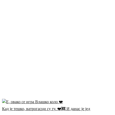
Кад је тешко, ватрогасци су ту. ❤️🚒 И данас је јед