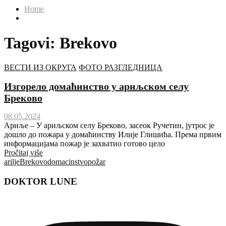
Home
Tagovi: Brekovo
ВЕСТИ ИЗ ОКРУГА
ФОТО РАЗГЛЕДНИЦА
Изгорело домаћинство у ариљском селу
Бреково
08.05.2024
Ариље – У ариљском селу Бреково, засеок Ручетин, јутрос је
дошло до пожара у домаћинству Илије Глишића. Према првим
информацијама пожар је захватио готово цело
Pročitaj više
arilje
Brekovo
domacinstvo
požar
DOKTOR LUNE