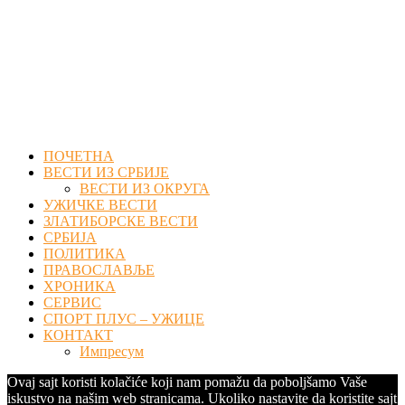
Facebook
Twitter
Instagram
Youtube
Email
ПОЧЕТНА
ВЕСТИ ИЗ СРБИЈЕ
ВЕСТИ ИЗ ОКРУГА
УЖИЧКЕ ВЕСТИ
ЗЛАТИБОРСКЕ ВЕСТИ
СРБИЈА
ПОЛИТИКА
ПРАВОСЛАВЉЕ
ХРОНИКА
СЕРВИС
СПОРТ ПЛУС – УЖИЦЕ
КОНТАКТ
Импресум
Ovaj sajt koristi kolačiće koji nam pomažu da poboljšamo Vaše
iskustvo na našim web stranicama. Ukoliko nastavite da koristite sajt