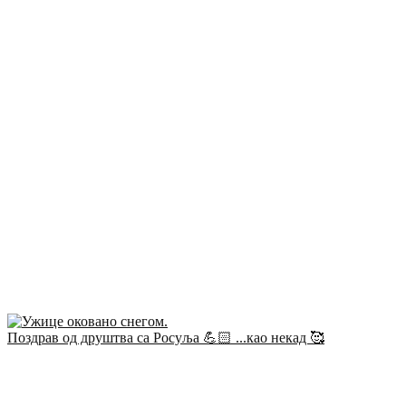
Поздрав од друштва са Росуља 💪🏻 ...као некад 🥰