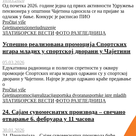
10.03.2026
Од почетка 2026. године једна од првих активности Удружења
пензионера у општини Чајетина односила се на пријаве за
одлазак у бање. Конкурс је расписао ПИО
Pročitaj više
čajetina
penzioneri
udruzenje
ЗЛАТИБОРСКЕ ВЕСТИ
ФОТО РАЗГЛЕДНИЦА
Успешно реализована промоција Спортских
игара младих у спортској дворани у Чајетини
05.03.2026
Едукативна радионица и полигон спретности у оквиру
промоције Спортских игара младих одржани су у спортској
дворани у Чајетини. Најпре је деци одржано краће предавање
о
Pročitaj više
čajetina
promocija
realizacija
sportska dvorana
sportske igre mladih
ЗЛАТИБОРСКЕ ВЕСТИ
ФОТО РАЗГЛЕДНИЦА
24. Сајам сувомеснатих производа – свечано
отварање 6. фебруара у 11 часова
30.01.2026
24. Пршутијада – Сајам сувомеснатих производа биће