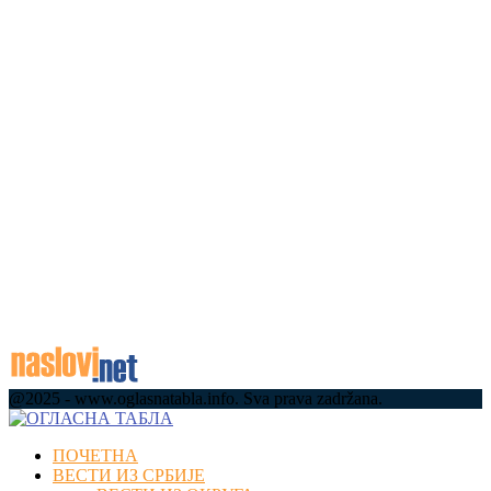
Европи, енергетици и питањима која мењају
односе Србије и Украјине (ФОТО)(ВИДЕО)
07.08.2026
Памет у главу ако идете у Гучу – не возите
пијани: Строге полицијске контроле на сваком
излазу из драгачевске варошице...
07.08.2026
Имали су срећу, пожар заустављен на кућним
праговима: И даље траје даноноћна борба са
ватреном стихијом код Краљева
07.08.2026
@2025 - www.oglasnatabla.info. Sva prava zadržana.
Facebook
Twitter
Instagram
Youtube
Email
ПОЧЕТНА
ВЕСТИ ИЗ СРБИЈЕ