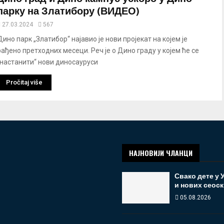
парку на Златибору (ВИДЕО)
27.03.2024
567
Дино парк „Златибор“ најавио је нови пројекат на којем је
рађено претходних месеци. Реч је о Дино граду у којем ће се
„настанити“ нови диносауруси
Pročitaj više
НАЈНОВИЈИ ЧЛАНЦИ
Свако дете у
и нових сеоск
05.08.2026