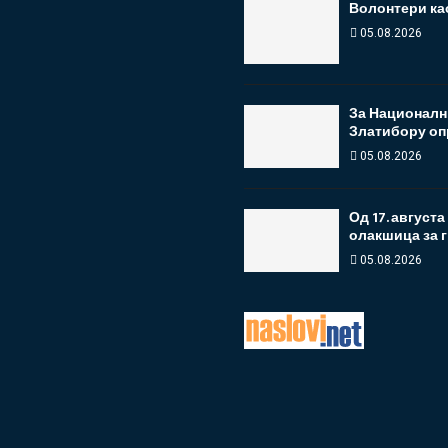
Волонтери као
05.08.2026
За Националн
Златибору оп
05.08.2026
Од 17. август
олакшица за гр
05.08.2026