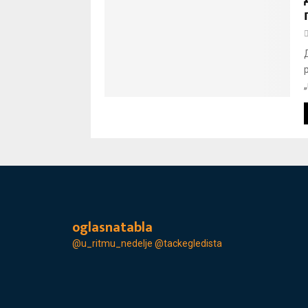
oglasnatabla
@u_ritmu_nedelje
@tackegledista