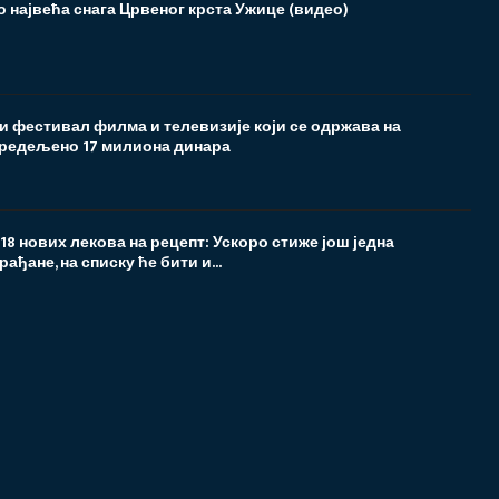
 највећа снага Црвеног крста Ужице (видео)
и фестивал филма и телевизије који се одржава на
редељено 17 милиона динара
а 18 нових лекова на рецепт: Ускоро стиже још једна
ађане, на списку ће бити и...