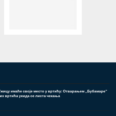
 Ужицу имаће своје место у вртићу: Отварањем „Бубамаре“
их вртића укида се листа чекања