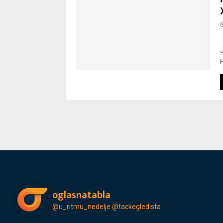
oglasnatabla
@u_ritmu_nedelje
@tackegledista