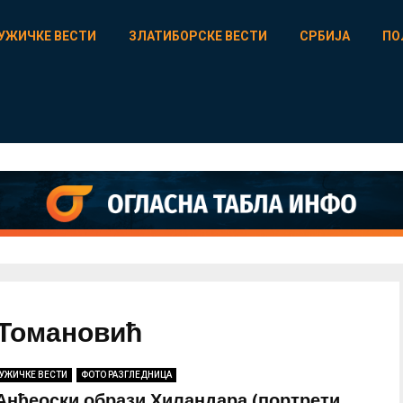
УЖИЧКЕ ВЕСТИ
ЗЛАТИБОРСКЕ ВЕСТИ
СРБИЈА
ПО
н Томановић
УЖИЧКЕ ВЕСТИ
ФОТО РАЗГЛЕДНИЦА
Анђеоски образи Хиландара (портрети