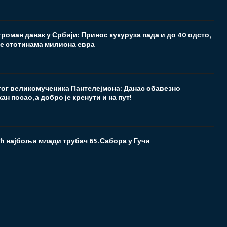
роман данак у Србији: Принос кукуруза пада и до 40 одсто,
ре стотинама милиона евра
ог великомученика Пантелејмона: Данас обавезно
н посао, а добро је кренути и на пут!
 најбољи млади трубач 65. Сабора у Гучи