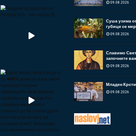
09.08.2026
Суша узима ог
губици се ме
09.08.2026
Славимо Свет
започните важа
09.08.2026
Младен Крстић
09.08.2026