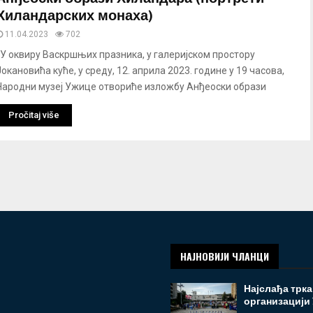
Хиландарских монаха)
11.04.2023
702
У оквиру Васкршњих празника, у галеријском простору
Јокановића куће, у среду, 12. априла 2023. године у 19 часова,
Народни музеј Ужице отвориће изложбу Анђеоски образи
Pročitaj više
НАЈНОВИЈИ ЧЛАНЦИ
Најслађа трка
организацији