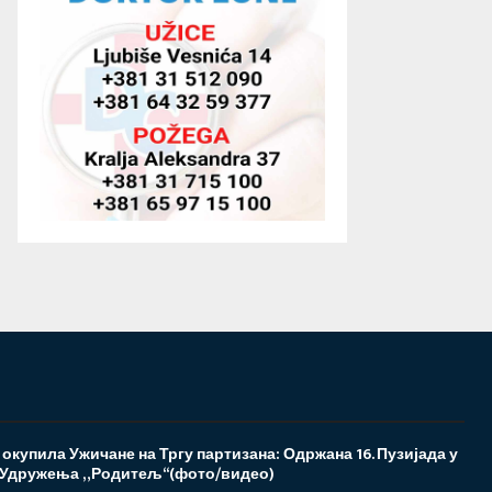
 окупила Ужичане на Тргу партизана: Одржана 16. Пузијада у
 Удружења „Родитељ“(фото/видео)