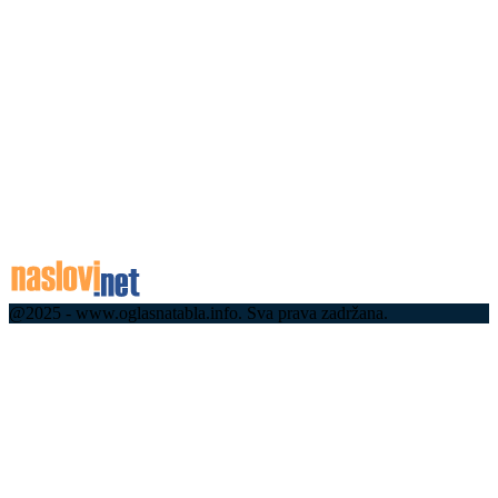
08.08.2026
Колапс на границама: На овом прелазу чека се
чак четири сата, ево где су највеће гужве
08.08.2026
Током викенда топло уз појаву краткотрајне
кише или пљуска са грмљавином
08.08.2026
@2025 - www.oglasnatabla.info. Sva prava zadržana.