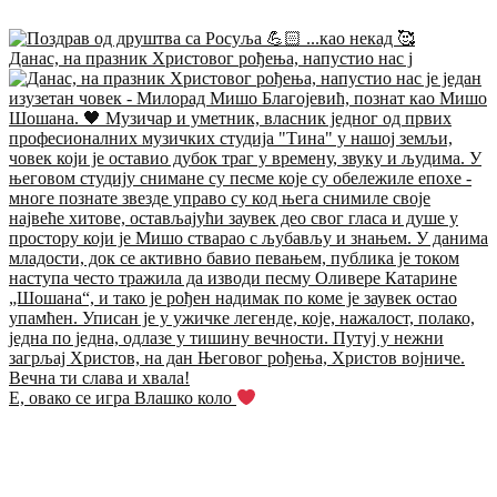
Данас, на празник Христовог рођења, напустио нас ј
Е, овако се игра Влашко коло