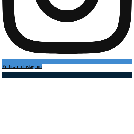
Follow on Instagram
Најновији чланци
Светска академска заједница стиже на Златибор!
08.08.2026
08.08.2026
Ватра не посустаје, ветар је потпирује: Велики
пожари букте широм Србије, најтеже код
Делиблатске пешчаре и Ибарске клисуре (фото)