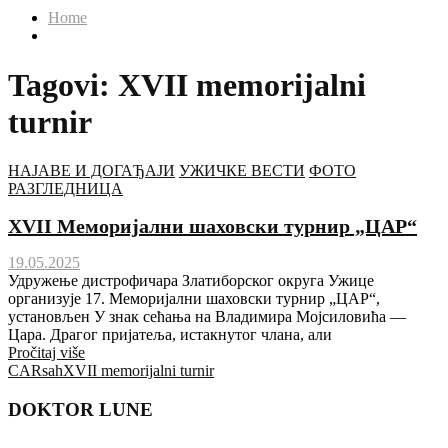
Home
Tagovi: XVII memorijalni
turnir
НАЈАВЕ И ДОГАЂАЈИ
УЖИЧКЕ ВЕСТИ
ФОТО
РАЗГЛЕДНИЦА
XVII Меморијални шаховски турнир „ЦАР“
19.05.2025
Удружење дистрофичара Златиборског округа Ужице
организује 17. Меморијални шаховски турнир „ЦАР“,
установљен У знак сећања на Владимира Мојсиловића —
Цара. Драгог пријатеља, истакнутог члана, али
Pročitaj više
CAR
sah
XVII memorijalni turnir
DOKTOR LUNE