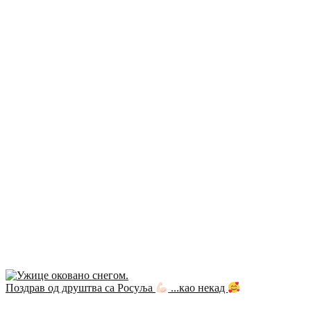
Поздрав од друштва са Росуља
...као некад