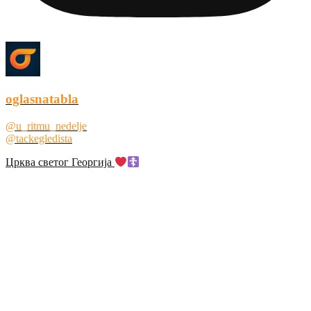
oglasnatabla
@u_ritmu_nedelje
@tackegledista
Црква светог Георгија