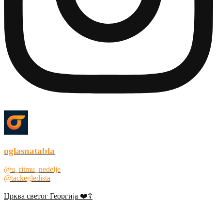
oglasnatabla
@u_ritmu_nedelje
@tackegledista
Црква светог Георгија ❤️☦️