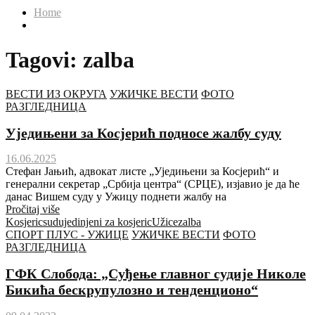
Home
Tagovi: zalba
ВЕСТИ ИЗ ОКРУГА
УЖИЧКЕ ВЕСТИ
ФОТО
РАЗГЛЕДНИЦА
Уједињени за Косјерић подносе жалбу суду
16.06.2025
Стефан Јањић, адвокат листе „Уједињени за Косјерић“ и
генерални секретар „Србија центра“ (СРЦЕ), изјавио је да ће
данас Вишем суду у Ужицу поднети жалбу на
Pročitaj više
Kosjeric
sud
ujedinjeni za kosjeric
Užice
zalba
СПОРТ ПЛУС - УЖИЦЕ
УЖИЧКЕ ВЕСТИ
ФОТО
РАЗГЛЕДНИЦА
ГФК Слобода: „Суђење главног судије Николе
Бикића бескрупулозно и тенденционо“