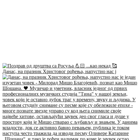
Данас, на празник Христовог рођења, напустио нас ј