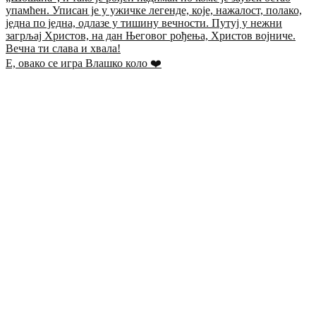
Е, овако се игра Влашко коло ❤️