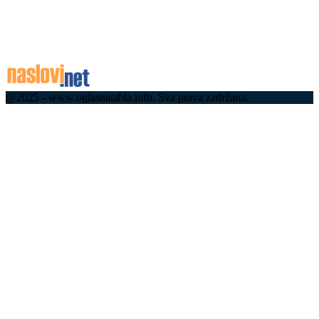
Концерт Бојана Маровића 7. августа на
Краљевом тргу
06.08.2026
@2025 - www.oglasnatabla.info. Sva prava zadržana.