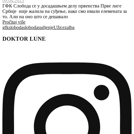
09.04.2023
ГФК Слобода се у досадашњем делу првенства Прве лиге
Србије није жалила на суђење, иако смо имали елемената за
то. Али на оно што се дешавало
Pročitaj više
gfksloboda
sloboda
sudjenje
Užice
zalba
DOKTOR LUNE