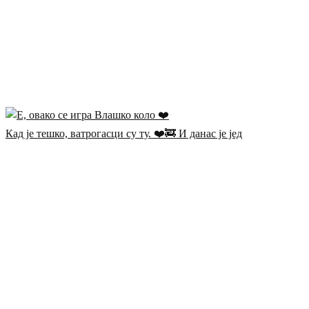
Кад је тешко, ватрогасци су ту. ❤️🚒 И данас је јед