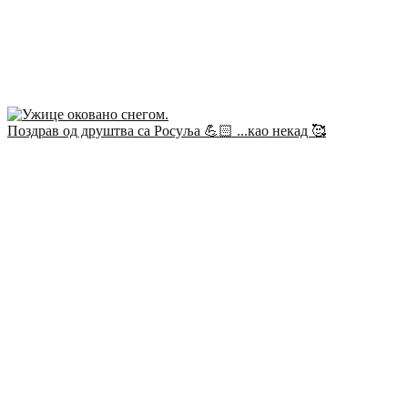
Поздрав од друштва са Росуља 💪🏻 ...као некад 🥰