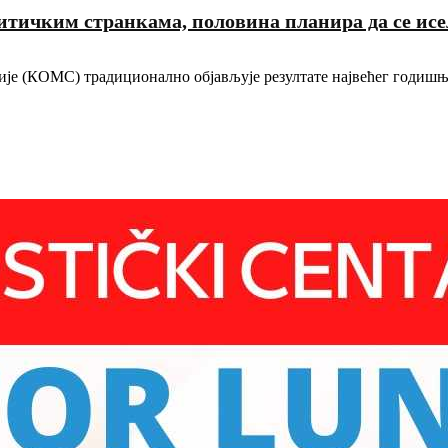
итичким странкама, половина планира да се ис
је (КОМС) традиционално објављује резултате највећег годишњ