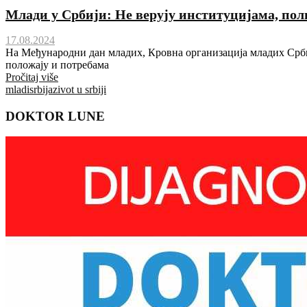
Млади у Србији: Не верују институцијама, пол
17.08.2024
На Међународни дан младих, Кровна организација младих Срби
положају и потребама
Pročitaj više
mladi
srbija
zivot u srbiji
DOKTOR LUNE