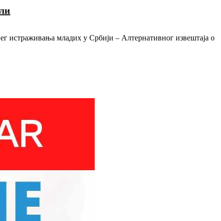
ели
ег истраживања младих у Србији – Алтернативног извештаја о