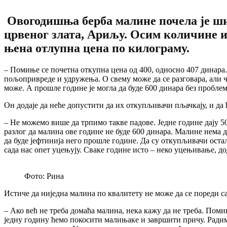
Овогодишња берба малине почела је шир
црвеног злата, Ариљу. Осим количине и 
њена отлупна цена по килограму.
– Помиње се почетна откупна цена од 400, односно 407 динара
пољопривреде и удружења. О свему може да се разговара, али чим
може. А прошле године је могла да буде 600 динара без проблем
Он додаје да неће допустити да их откупљивачи пљачкају, и да ћ
– Не можемо више да трпимо такве падове. Једне године дају 50
разлог да малина ове године не буде 600 динара. Малине нема до
да буде јефтинија него прошле године. Да су откупљивачи оста
сада нас опет уцењују. Сваке године исто – неко уцењивање, д
Фото: Рина
Истиче да ниједна малина по квалитету не може да се пореди с
– Ако већ не треба домаћа малина, нека кажу да не треба. Пом
једну годину ћемо покосити малињаке и завршити причу. Радим