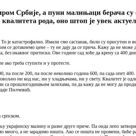
ом Србије, а пуни малињаци берача су о
квалитета рода, оно штоп је увек актуел
. То је катастрофално. Имали смо састанак, били су присутни и
 се дотакнемо цене – ту не дају да се прича. Кажу да не може да
а, без икаквог притиска. Ове године сад хоће да крену са 400 ди
е ако треба ступити и у протесте.
0, па после 200, па после неколико година 600, па сада опет 400
вољно ни код нас, ни у хладњачама, ни у свету. Квалитет је одли
ли са прошлогодишњим залихама, па да кажу да не могу да продају
одаје Пилчевић.
а српском.
ињу украјинску малину и разне друге приче. Па онда лепо затвор
о много, а не зарадимо ништа. Ако се ништа не промени, биће р