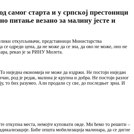
д самог старта и у српској престоници
но питање везано за малину јесте и
 велики откупљивачи, представници Министарства
 се одреди цена, да не може да се зна, да ово не може, оно не
нара, рекао је за РИНУ Милета.
. То ниједна економија не може да издржи. Не постоји ниједан
чан, род је редак, малина је крупна и добра. Не постоји разлог
, то бих разумео. Али продали су све, до последњег зрна. И
ите откупна места, немојте куповати овде. Ми ћемо то решити –
адикализације. Биће општа мобилизација малинара, да се дигне