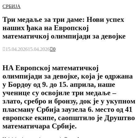
СРБИЈА
Три медаље за три даме: Нови успех
наших ђака на Европској
математичкој олимпијади за девојке
15.04.2026
15.04.2026
0
НА Европској математичкој
олимпијади за девојке, која је одржана
у Бордоу од 9. до 15. априла, наше
ученице су освојиле три медаље –
злато, сребро и бронзу, док је у укупном
пласману Србија заузела 6. место од 41
европске екипе, саопштило је Друштво
математичара Србије.