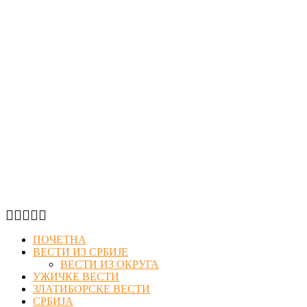
Facebook
Twitter
Instagram
Youtube
Email
ПОЧЕТНА
ВЕСТИ ИЗ СРБИЈЕ
ВЕСТИ ИЗ ОКРУГА
УЖИЧКЕ ВЕСТИ
ЗЛАТИБОРСКЕ ВЕСТИ
СРБИЈА