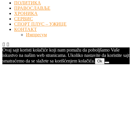
ПОЛИТИКА
ПРАВОСЛАВЉЕ
ХРОНИКА
СЕРВИС
СПОРТ ПЛУС – УЖИЦЕ
КОНТАКТ
Импресум
Ovaj sajt koristi kolačiće koji nam pomažu da poboljšamo Vaše
iskustvo na našim web stranicama. Ukoliko nastavite da koristite sajt
smatraćemo da se slažete sa korišćenjem kolačića.
Ok