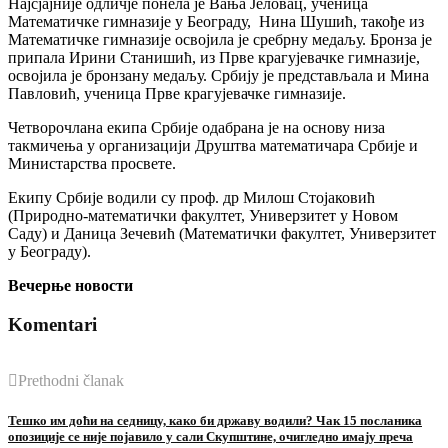
Најсјајније одличје понела је Вања Јеловац, ученица
Математичке гимназије у Београду, Нина Шушић, такође из
Математичке гимназије освојила је сребрну медаљу. Бронза је
припала Ирини Станишић, из Прве крагујевачке гимназије,
освојила је бронзану медаљу. Србију је представљала и Мина
Павловић, ученица Прве крагујевачке гимназије.
Четворочлана екипа Србије одабрана је на основу низа
такмичења у организацији Друштва математичара Србије и
Министарства просвете.
Екипу Србије водили су проф. др Милош Стојаковић
(Природно-математички факултет, Универзитет у Новом
Саду) и Даница Зечевић (Математички факултет, Универзитет
у Београду).
Вечерње новости
Komentari
Prethodni članak
Тешко им доћи на седницу, како би државу водили? Чак 15 посланика
опозиције се није појавило у сали Скупштине, очигледно имају преча