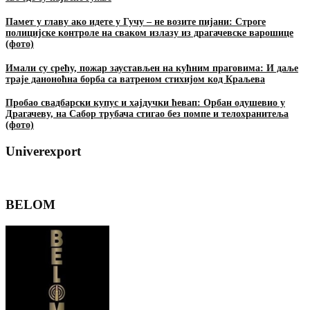
Памет у главу ако идете у Гучу – не возите пијани: Строге
полицијске контроле на сваком излазу из драгачевске варошице
(фото)
Имали су срећу, пожар заустављен на кућним праговима: И даље
траје даноноћна борба са ватреном стихијом код Краљева
Пробао свадбарски купус и хајдучки ћевап: Орбан одушевио у
Драгачеву, на Сабор трубача стигао без помпе и телохранитеља
(фото)
Univerexport
BELOM