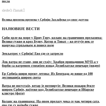
посла
sledeći članak
Велика промена времена у Србији: Захлађење од овог датума
НАЈНОВИЈЕ ВЕСТИ
Срби хрле на море у Црну Гору, колапс на граничним прелазима:
Велике гужве и кроз Будву, Котор и Тиват – ко путује нек се
наоружа стрпљењем и понесе воде
Земљотрес у Србији! Ево где се затресло
Док ватра не стане, они не стају: Храбри припадници МУП-а у
борби са ватреном стихијом изнад Делиблатске пешчаре (видео)
Ер Србија шири мрежу летова: Из Београда до више од 100
дестинација широм света
Ватра не посустаје, ветар је потпирује: Велики пожари букте
широм Србије, најтеже код Делиблатске пешчаре и Ибарске
клисуре (фото)
Колапс на границама: На овом прелазу чека се чак четири сата,
ево где су највеће гужве