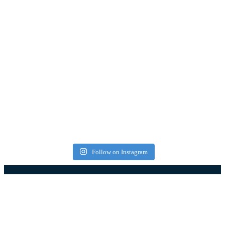
Follow on Instagram
Најновији чланци
Западна Србија – туристичка регија која спаја
природу, традицију и савремене туристичке
садржаје (фото)