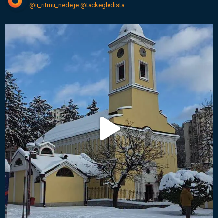
@u_ritmu_nedelje
@tackegledista