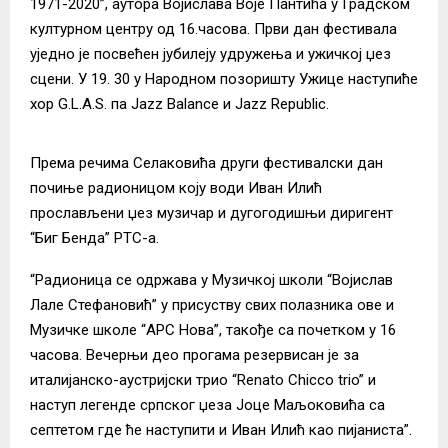
1971-2020”, аутора Војислава Воје Пантића у Градском
културном центру од 16.часова. Први дан фестивала
уједно је посвећен јубилеју удружења и ужичкој џез
сцени. У 19. 30 у Народном позоришту Ужице наступиће
хор G.L.A.S. па Jazz Balance и Jazz Republic.
Према речима Селаковића други фестивалски дан
почиње радионицом коју води Иван Илић
прослављени џез музичар и дугогодишњи диригент
“Биг Бенда” РТС-а.
“Радионица се одржава у Музичкој школи “Војислав
Лале Стефановић” у присуству свих полазника ове и
Музичке школе “АРС Нова”, такође са почетком у 16
часова. Вечерњи део прогама резервисан је за
италијанско-аустријски трио “Renato Chicco trio” и
наступ легенде српског џеза Јоце Маљоковића са
септетом где ће наступити и Иван Илић као пијаниста”.