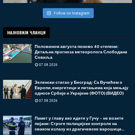
Follow on Instagram
НАЈНОВИЈИ ЧЛАНЦИ
Половином августа поново 40 степени:
Детаљна прогноза метеоролога Слободана
Совиља
07.08.2026
Зеленски стигао у Београд: Са Вучићем о
Европи, енергетици и питањима која мењају
односе Србије и Украјине (ФОТО)(ВИДЕО)
07.08.2026
Памет у главу ако идете у Гучу – не возите
пијани: Строге полицијске контроле на
сваком излазу из драгачевске варошице...