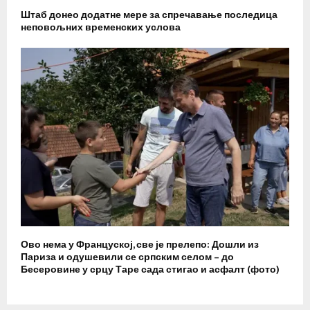
Штаб донео додатне мере за спречавање последица
неповољних временских услова
Ово нема у Француској, све је прелепо: Дошли из
Париза и одушевили се српским селом – до
Бесеровине у срцу Таре сада стигао и асфалт (фото)