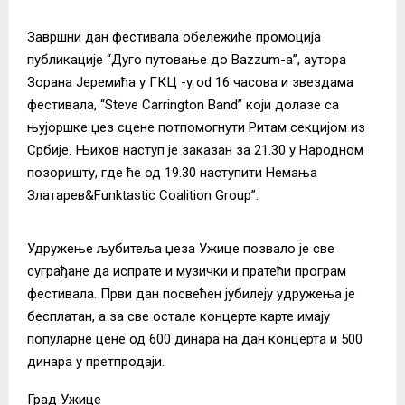
Завршни дан фестивала обележиће промоција
публикaције “Дугo путoвање до Bazzum-a”, аутора
Зорана Јеремића у ГКЦ -у od 16 часова и звездама
фестивала, “Steve Carrington Band” који долазе са
њујоршке џез сцене потпомогнути Ритам секцијом из
Србије. Њихов наступ је заказан за 21.30 у Народном
позоришту, где ће од 19.30 наступити Немања
Златарев&Funktastic Coalition Group”.
Удружење љубитеља џеза Ужице позвало је све
суграђане да испрате и музички и пратећи програм
фестивала. Први дан посвећен јубилеју удружења је
бесплатан, а за све остале концерте карте имају
популарне цене од 600 динара на дан концерта и 500
динара у претпродаји.
Град Ужице