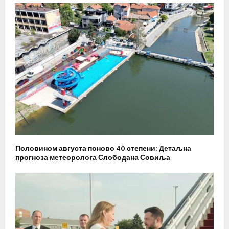
Половином августа поново 40 степени: Детаљна
прогноза метеоролога Слободана Совиља