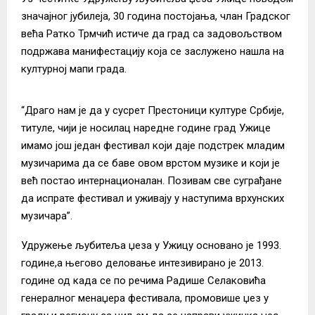
значајног јубилеја, 30 година постојања, члан Градског
већа Ратко Трмчић истиче да град са задовољством
подржава манифестацију која се заслужено нашла на
културној мапи града.
“Драго нам је да у сусрет Престоници културе Србије,
титуле, чији је носилац наредне године град Ужице
имамо још један фестивал који даје подстрек младим
музичарима да се баве овом врстом музике и који је
већ постао интернационалан. Позивам све суграђане
да испрате фестивал и уживају у наступима врхунских
музичара”.
Удружење љубитеља џеза у Ужицу основано је 1993.
године,а његово деловање интезивирано је 2013.
године од када се по речима Радише Селаковића
генералног менаџера фестивала, промовише џез у