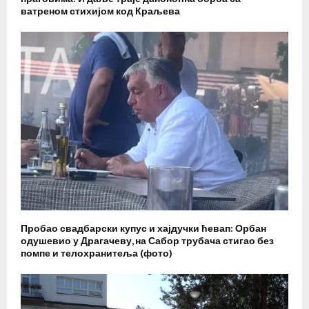
ватреном стихијом код Краљева
Пробао свадбарски купус и хајдучки ћевап: Орбан
одушевио у Драгачеву, на Сабор трубача стигао без
помпе и телохранитеља (фото)