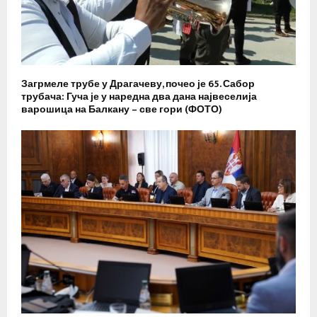
Загрмеле трубе у Драгачеву, почео је 65. Сабор
трубача: Гуча је у наредна два дана највеселија
варошица на Балкану – све гори (ФОТО)