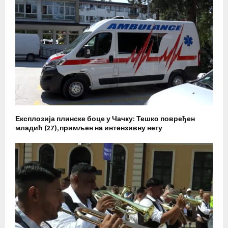
Експлозија плинске боце у Чачку: Тешко повређен
младић (27), примљен на интензивну негу