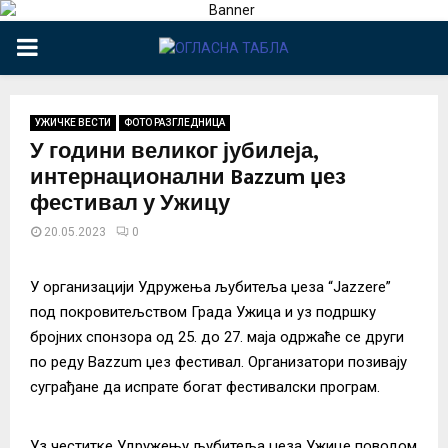
PRIMARY
MENU
УЖИЧКЕ ВЕСТИ
ФОТО РАЗГЛЕДНИЦА
У години великог јубилеја,
интернационални Bazzum џез
фестивал у Ужицу
20.05.2023
0
У организацији Удружења љубитеља џеза “Jazzere”
под покровитељством Града Ужица и уз подршку
бројних спонзора од 25. до 27. маја одржаће се други
по реду Bazzum џез фестивал. Организатори позивају
суграђане да испрате богат фестивалски програм.
Уз честитке Удружењу љубитеља џеза Ужице поводом