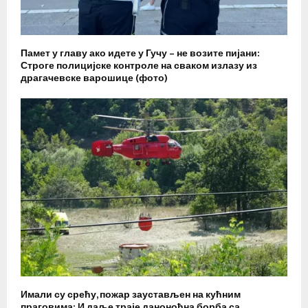
Памет у главу ако идете у Гучу – не возите пијани:
Строге полицијске контроле на сваком излазу из
драгачевске варошице (фото)
Имали су срећу, пожар заустављен на кућним
праговима: И даље траје даноноћна борба са