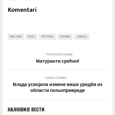
Komentari
BAZZUM
DZEZ
FESTIVAL
GODINA
JUBILEJ
PRETHODNI ČLANAK
Матуранти срећно!
SLEDEĆI ČLANAK
Влада усвојила измене више уредби из
области пољопривреде
НАЈНОВИЈЕ ВЕСТИ