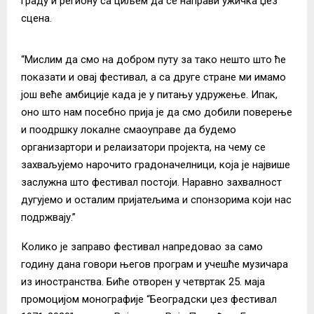
граду и региону са циљем да се направи ужичка џез
сцена.
“Мислим да смо на добром путу за тако нешто што ће
показати и овај фестивал, а са друге стране ми имамо
још веће амбиције када је у питању удружење. Ипак,
оно што нам посебно прија је да смо добили поверење
и поодршку локалне смаоуправе да будемо
организартори и релаизатори пројекта, на чему се
захваљујемо нарочито градоначелници, која је највише
заслужна што фестивал постоји. Наравно захвалност
дугујемо и осталим пријатељима и спонзорима који нас
подржвају.”
Колико је заправо фестивал напредовао за само
годину дана говори његов програм и учешће музичара
из иностранства. Биће отворен у четвртак 25. маја
промоцијом монографије “Београдски џез фестивал