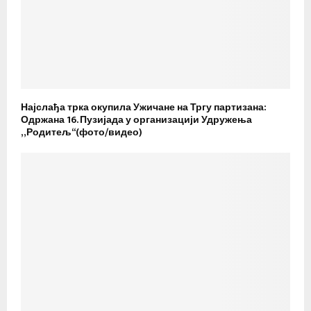
Најслађа трка окупила Ужичане на Тргу партизана:
Одржана 16. Пузијада у организацији Удружења
„Родитељ“(фото/видео)