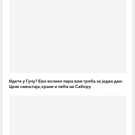
Идете у Гучу? Ево колико пара вам треба за један дан:
Цене смештаја, хране и пића на Сабору