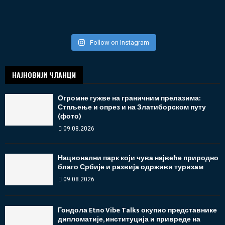
Follow on Instagram
НАЈНОВИЈИ ЧЛАНЦИ
Огромне гужве на граничним прелазима:
Стпљење и опрез и на Златиборском путу
(фото)
09.08.2026
Национални парк који чува највеће природно
благо Србије и развија одрживи туризам
09.08.2026
Гондола Etno Vibe Talks окупио представнике
дипломатије, институција и привреде на