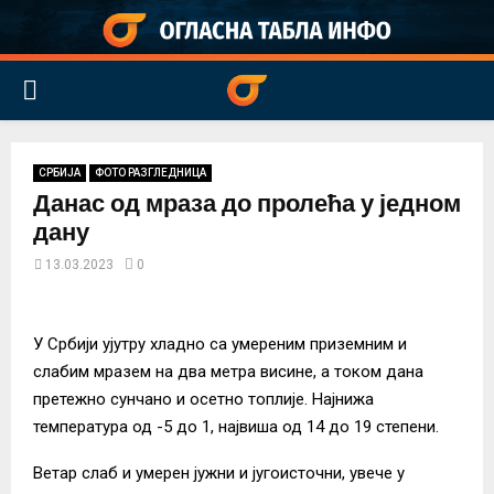
PRIMARY
MENU
СРБИЈА
ФОТО РАЗГЛЕДНИЦА
Данас од мраза до пролећа у једном
дану
13.03.2023
0
У Србији ујутру хладно са умереним приземним и
слабим мразем на два метра висине, а током дана
претежно сунчано и осетно топлије. Најнижа
температура од -5 до 1, највиша од 14 до 19 степени.
Ветар слаб и умерен јужни и југоисточни, увече у