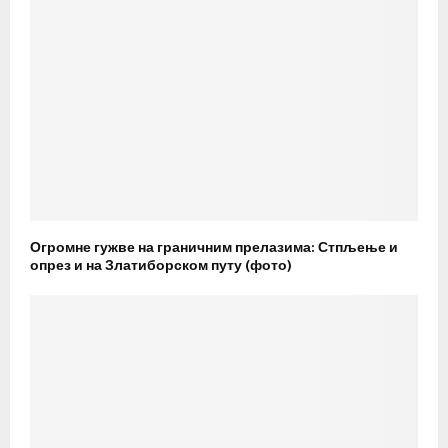
Огромне гужве на граничним прелазима: Стпљење и
опрез и на Златиборском путу (фото)