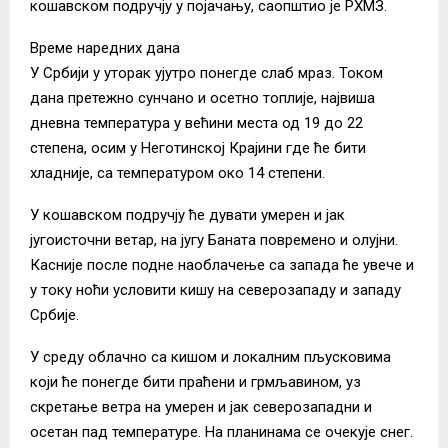
кошавском подручју у појачању, саопштио је РХМЗ.
Време наредних дана
У Србији у уторак ујутро понегде слаб мраз. Током
дана претежно сунчано и осетно топлије, највиша
дневна температура у већини места од 19 до 22
степена, осим у Неготинској Крајини где ће бити
хладније, са температуром око 14 степени.
У кошавском подручју ће дувати умерен и јак
југоисточни ветар, на југу Баната повремено и олујни.
Касније после подне наоблачење са запада ће увече и
у току ноћи условити кишу на северозападу и западу
Србије.
У среду облачно са кишом и локалним пљусковима
који ће понегде бити праћени и грмљавином, уз
скретање ветра на умерен и јак северозападни и
осетан пад температуре. На планинама се очекује снег.