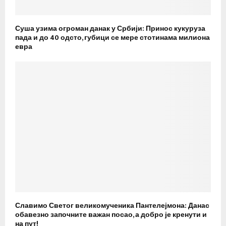
Суша узима огроман данак у Србији: Принос кукуруза
пада и до 40 одсто, губици се мере стотинама милиона
евра
Славимо Светог великомученика Пантелејмона: Данас
обавезно започните важан посао, а добро је кренути и
на пут!