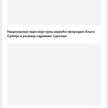
Национални парк који чува највеће природно благо
Србије и развија одрживи туризам