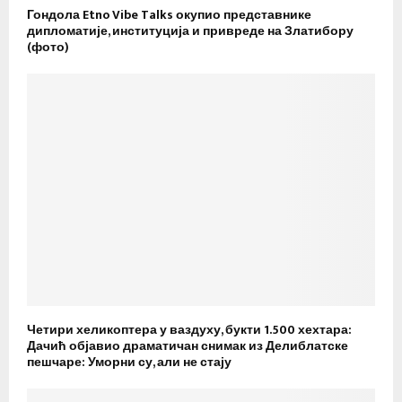
Гондола Etno Vibe Talks окупио представнике
дипломатије, институција и привреде на Златибору
(фото)
Четири хеликоптера у ваздуху, букти 1.500 хехтара:
Дачић објавио драматичан снимак из Делиблатске
пешчаре: Уморни су, али не стају