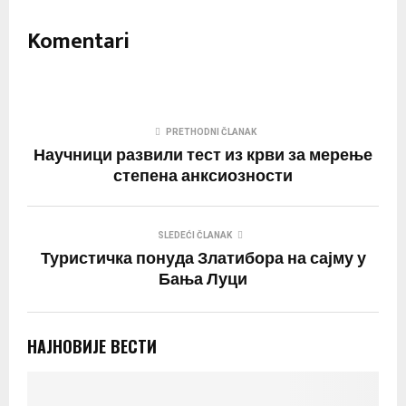
Komentari
PRETHODNI ČLANAK
Научници развили тест из крви за мерење
степена анксиозности
SLEDEĆI ČLANAK
Туристичка понуда Златибора на сајму у
Бања Луци
НАЈНОВИЈЕ ВЕСТИ