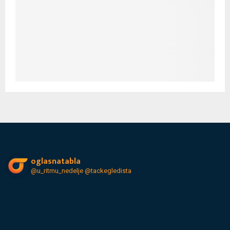
oglasnatabla
@u_ritmu_nedelje
@tackegledista