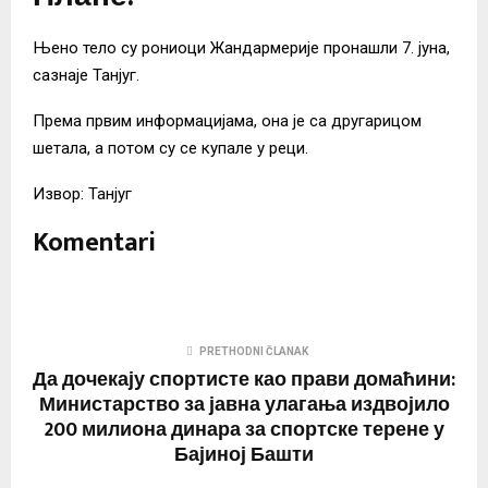
Њено тело су рониоци Жандармерије пронашли 7. јуна,
сазнаје Танјуг.
Према првим информацијама, она је са другарицом
шетала, а потом су се купале у реци.
Извор: Танјуг
Komentari
PRETHODNI ČLANAK
Да дочекају спортисте као прави домаћини:
Министарство за јавна улагања издвојило
200 милиона динара за спортске терене у
Бајиној Башти