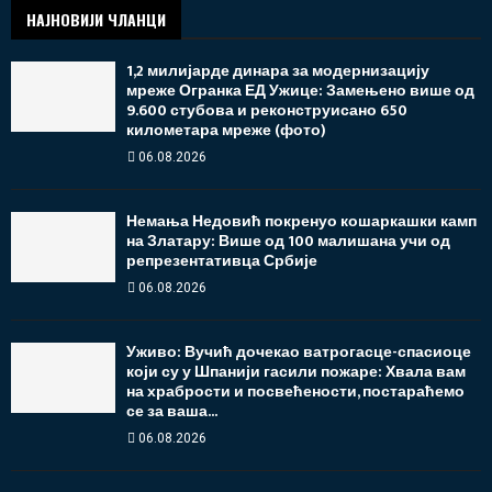
НАЈНОВИЈИ ЧЛАНЦИ
1,2 милијарде динара за модернизацију
мреже Огранка ЕД Ужице: Замењено више од
9.600 стубова и реконструисано 650
километара мреже (фото)
06.08.2026
Немања Недовић покренуо кошаркашки камп
на Златару: Више од 100 малишана учи од
репрезентативца Србије
06.08.2026
Уживо: Вучић дочекао ватрогасце-спасиоце
који су у Шпанији гасили пожаре: Хвала вам
на храбрости и посвећености, постараћемо
се за ваша...
06.08.2026