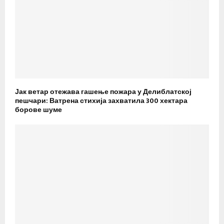
Јак ветар отежава гашење пожара у Делиблатској
пешчари: Ватрена стихија захватила 300 хектара
борове шуме