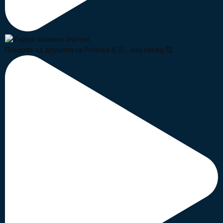
Поздрав од друштва са Росуља 💪🏻 ...као некад 🥰