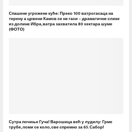
Спашене угрожене куће: Преко 100 ватрогасаца на
терену а црвени Камов се не гаси – драматичне слике
из долине Ибра, ватра захватила 80 хектара шуме
(ФОТО)
Сутра почиње Гуча! Варошица већ у лудилу: Грме
трубе, ломи се коло, све спремно за 65. Сабор!