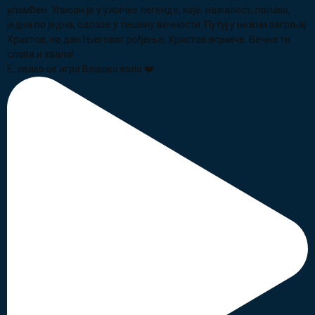
Е, овако се игра Влашко коло ❤️