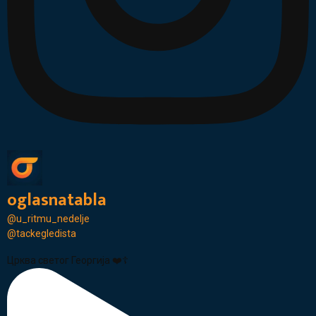
oglasnatabla
@u_ritmu_nedelje
@tackegledista
Црква светог Георгија ❤️☦️