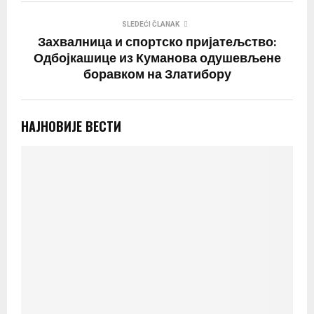
SLEDEĆI ČLANAK
Захвалница и спортско пријатељство:
Одбојкашице из Куманова одушевљене
боравком на Златибору
НАЈНОВИЈЕ ВЕСТИ