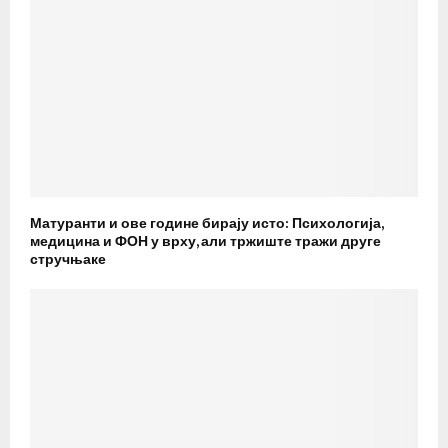
Матуранти и ове године бирају исто: Психологија,
медицина и ФОН у врху, али тржиште тражи друге
стручњаке