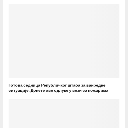
Готова седница Републичког штаба за ванредне
ситуације: Донете ове одлуке у вези са пожарима