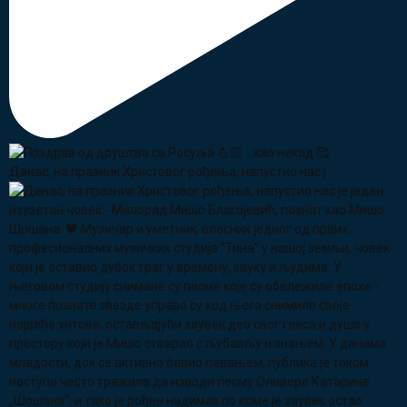
Данас, на празник Христовог рођења, напустио нас ј