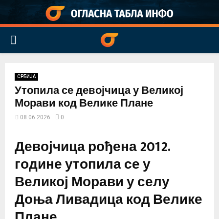
PRIMARY
MENU
СРБИЈА
Утопила се девојчица у Великој
Морави код Велике Плане
08.06.2026
0
Девојчица рођена 2012.
године утопила се у
Великој Морави у селу
Доња Ливадица код Велике
Плане.