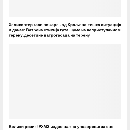
Хеликоптер гаси пожаре код Краљева, тешка ситуација
и данас: Ватрена стихија гута шуме на неприступачном
терену, десетине ватрогасаца на терену
Велики ризик! РХМЗ издао важно упозорење за све