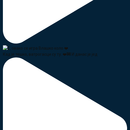
Кад је тешко, ватрогасци су ту. ❤️🚒 И данас је јед