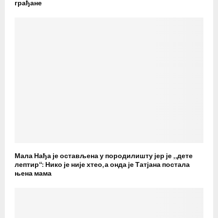
грађане
Мала Нађа је остављена у породилишту јер је „дете
лептир“: Нико је није хтео, а онда је Татјана постала
њена мама