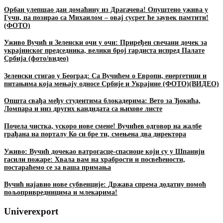
Oрбан улепшао дан домаћину из Драгачева! Опуштено ужива у
Гучи, па позирао са Михаилом – овај сусрет ће заувек памтити!
(ФОТО)
Уживо Вучић и Зеленски очи у очи: Приређен свечани дочек за
украјинског председника, велики број гардиста испред Палате
Србија (фото/видео)
Зеленски стигао у Београд: Са Вучићем о Европи, енергетици и
питањима која мењају односе Србије и Украјине (ФОТО)(ВИДЕО)
Општа свађа међу студентима блокадерима: Вето за Ђокића,
Ломпара и низ других кандидата са њихове листе
Почела чистка, ускоро нове смене! Вучићев одговор на жалбе
грађана на порталу Ко си бре ти, смењена два директора
Уживо: Вучић дочекао ватрогасце-спасиоце који су у Шпанији
гасили пожаре: Хвала вам на храбрости и посвећености,
постараћемо се за ваша примања
Вучић најавио нове субвенције: Држава спрема додатну помоћ
пољопривредницима и млекарима!
Univerexport