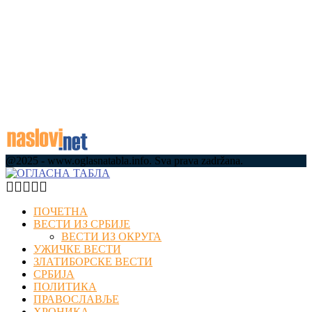
Сабору
09.08.2026
09.08.2026
Најслађа трка окупила Ужичане на Тргу
партизана: Одржана 16. Пузијада у
организацији Удружења „Родитељ“(фото/видео)
09.08.2026
09.08.2026
@2025 - www.oglasnatabla.info. Sva prava zadržana.
Facebook
Twitter
Instagram
Youtube
Email
ПОЧЕТНА
ВЕСТИ ИЗ СРБИЈЕ
ВЕСТИ ИЗ ОКРУГА
УЖИЧКЕ ВЕСТИ
ЗЛАТИБОРСКЕ ВЕСТИ
СРБИЈА
ПОЛИТИКА
ПРАВОСЛАВЉЕ
ХРОНИКА