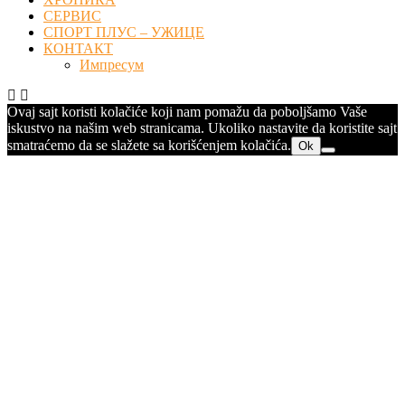
СЕРВИС
СПОРТ ПЛУС – УЖИЦЕ
КОНТАКТ
Импресум
Ovaj sajt koristi kolačiće koji nam pomažu da poboljšamo Vaše
iskustvo na našim web stranicama. Ukoliko nastavite da koristite sajt
smatraćemo da se slažete sa korišćenjem kolačića.
Ok