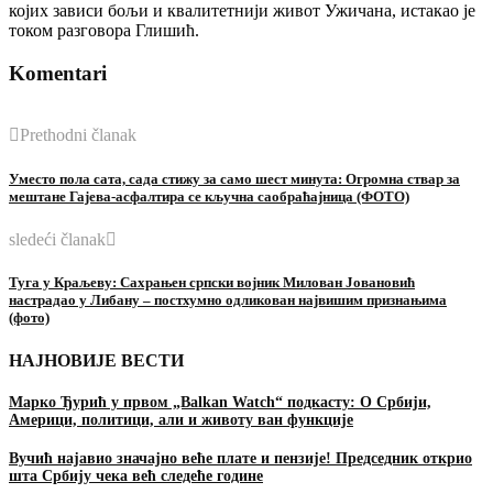
којих зависи бољи и квалитетнији живот Ужичана, истакао је
током разговора Глишић.
Komentari
Prethodni članak
Уместо пола сата, сада стижу за само шест минута: Огромна ствар за
мештане Гајева-асфалтира се кључна саобраћајница (ФОТО)
sledeći članak
Туга у Краљеву: Сахрањен српски војник Милован Јовановић
настрадао у Либану – постхумно одликован највишим признањима
(фото)
НАЈНОВИЈЕ ВЕСТИ
Марко Ђурић у првом „Balkan Watch“ подкасту: О Србији,
Америци, политици, али и животу ван функције
Вучић најавио значајно веће плате и пензије! Председник открио
шта Србију чека већ следеће године