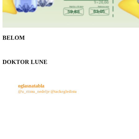
BELOM
DOKTOR LUNE
oglasnatabla
@u_ritmu_nedelje
@tackegledista