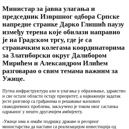
Министар за јавна улагања и
председник Извршног одбора Српске
напредне странке Дарко Глишић паузу
између терена које обилази направио
је на Градском тргу, где је са
страначким колегама координаторима
за Златиборски округ Далибором
Мирићем и Александром Илићем
разговарао о свим темама важним за
Ужице.
Путна инфраструктура али и улагања у образовање, здравство
и све остале области остају приоритет, а најважнији задатак
јесте разговор са грађанима и решавање њихових
свакодневних проблема, закључено је током овог састанка
одржаног у нешто другачијем амбијенту.
-Ужице има и имаће подршку државе и ресорног
министарства да настави са реализацијом инвестиција од