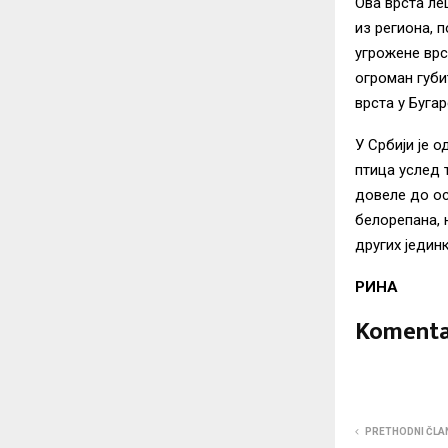
Ова врста ле
из региона, 
угрожене врс
огроман губи
врста у Буга
У Србији је 
птица услед 
довеле до ос
белорепана, 
других једин
РИНА
Komenta
PRETHODNI ČLA