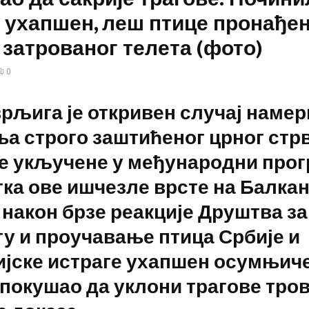
 ухапшен, леш птице пронађе
 затрованог телета (фото)
0
рљига је откривен случај намер
а строго заштићеног црног стр
ке укључене у међународни про
ка ове ишчезле врсте на Балкан,
е након брзе реакције Друштва за
у и проучавање птица Србије и
ијске истраге ухапшен осумњич
е покушао да уклони трагове тро