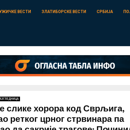
УЖИЧКЕ ВЕСТИ
ЗЛАТИБОРСКЕ ВЕСТИ
СРБИЈА
ПО
РАЗГЛЕДНИЦА
е слике хорора код Сврљига,
ао ретког црног стрвинара па
ао да сакрије трагове: Почин