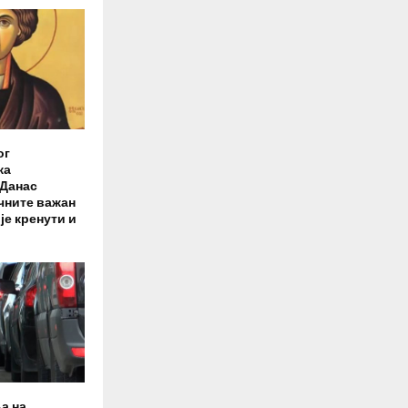
ог
ка
 Данас
чните важан
је кренути и
а на