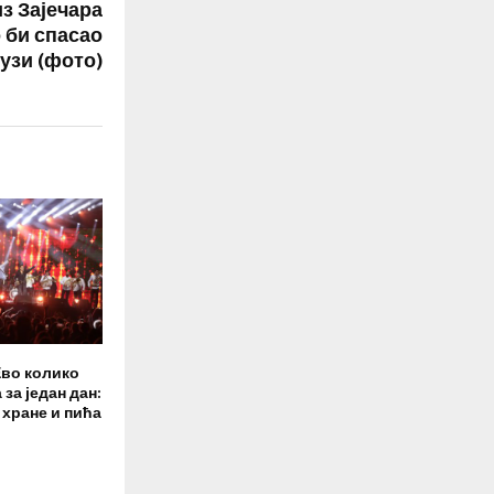
з Зајечара
 би спасао
узи (фото)
Ево колико
 за један дан:
 хране и пића