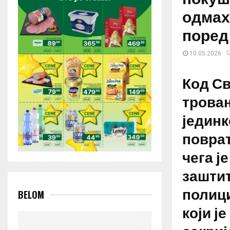
одмах
поред
10.05.2026
Код Св
тровањ
једин
поврат
чега ј
заштит
полиц
BELOM
који ј