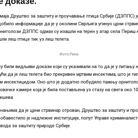
е доказе.
. маја Друштво за заштиту и проучавање птица Србије (ДЗППС) ј
добило информације да је у околини Сврљига угинуо црни стрви
рнитолози ДЗППС одмах су изашли на терен у атар села Периш
шли леш птице тик уз леш телета.
Фото:Рина
су били видљиви докази који су указивали на то да је у питању
ћи да је леш телета био прекривен мртвим инсектима, што је ти
м инсектицидом. Оно што је додатно побудило пажњу орнитоло
овачке камере која је била постављена уз стазу на свега око 1
ешева.
нањима да је црни стрвинар отрован, Друштво за заштиту и пр
 обавестило је надлежне институције, попут Управе криминалис
авода за заштиту природе Србије.