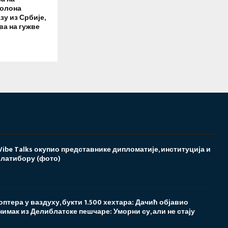
Колона
зу из Србије,
а на гужве
Vibe Talks окупио представнике дипломатије, институција и
Златибору (фото)
птера у ваздуху, букти 1.500 хехтара: Дачић објавио
имак из Делиблатске пешчаре: Уморни су, али не стају