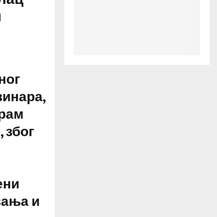
н
ног
винара,
грам
 због
ени
вања и