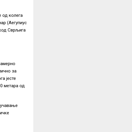
е од колега
нар (Аегyпиус
 код Сврљига
 намерно
пично за
га јесте
00 метара од
оучавање
тичке