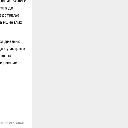
овања. Колеге
ства да
представља
ка ишчезлих
нки дивљих
де су истраге
орлова
и разних
SLEDEĆI ČLANAK