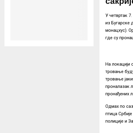
сакриј
У четвртак 7
из Бугарске 
монацхус). О
где су прона
На локацији 
тровање буду
тровање јаки
проналазак л
пронађених л
Одмах по саз
птица Србије
полиције и З