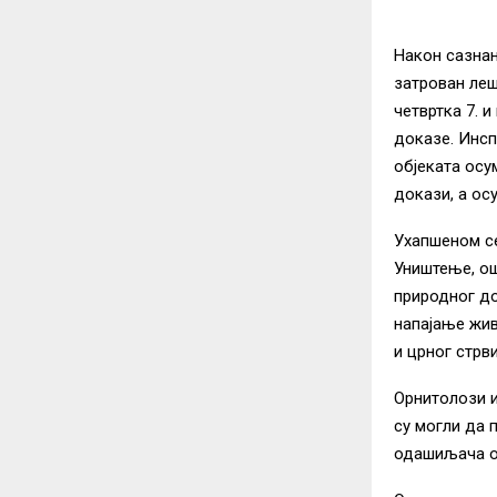
Након сазнањ
затрован леш
четвртка 7. и
доказе. Инсп
објеката ос
докази, а осу
Ухапшеном се
Уништење, ош
природног до
напајање жив
и црног стрв
Орнитолози и
су могли да п
одашиљача о