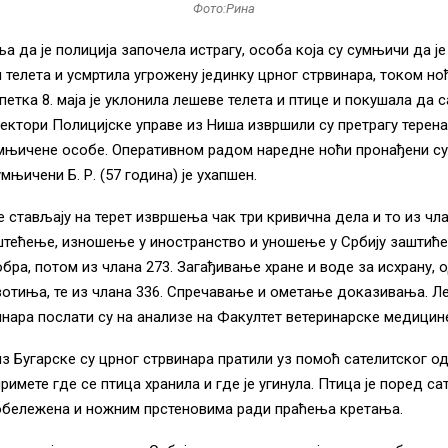
Фото:Рина
а да је полиција започела истрагу, особа која су сумњичи да ј
 телета и усмртила угрожену јединку црног стрвинара, током но
 петка 8. маја је уклонила лешеве телета и птице и покушала да с
ектори Полицијске управе из Ниша извршили су претрагу терена,
умњичене особе. Оперативном радом наредне ноћи пронађени с
мњичени Б. Р. (57 година) је ухапшен.
 стављају на терет извршења чак три кривична дела и то из чла
тећење, изношење у иностранство и уношење у Србију заштиће
бра, потом из члана 273. Загађивање хране и воде за исхрану, 
отиња, те из члана 336. Спречавање и ометање доказивања. Л
инара послати су на анализе на Факултет ветеринарске медицине
з Бугарске су црног стрвинара пратили уз помоћ сателитског о
римете где се птица хранила и где је угинула. Птица је поред са
бележена и ножним прстеновима ради праћења кретања.