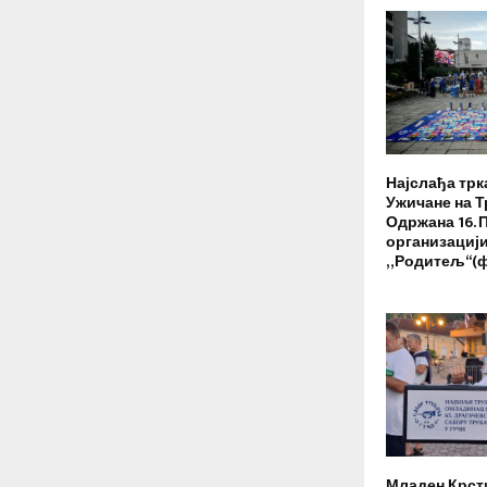
Најслађа трк
Ужичане на Т
Одржана 16. 
организациј
„Родитељ“(ф
Младен Крст