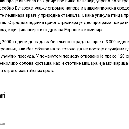
шинара је ишчезла из Србије пре више деценија, управо због тр
посебно Бугарске, улажу огромне напоре и вишемилионска сред
те лешинара врате у природна станишта. Свака угинула птица 
так. Страдала јединка црног стрвинара је део програма поврат
рску, који финансијски подржава Европска комисија.
од 2000. године до сада забележено страдање преко 3.000 једи
тровања, али без обзира на то готово да не постоје случајеви г
уђујућих пресуда. У поменутом периоду отровано је преко 120 
неколико орлова крсташа, као и стотине мишара, еја мочварица 
ки строго заштићених врста.
ri
NAK