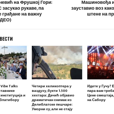
евић на Фрушкој Гори:
Машиновођа и
 засукао рукаве, па
зауставио воз како
е грађане на важну
штене на пр
ИДЕО)
 ВЕСТИ
Vibe Talks
Четири хеликоптера у
Идете у Гучу? 
ставнике
ваздуху, букти 1.500
пара вам треба
 институција и
хехтара: Дачић објавио
Цене смештаја,
 Златибору
драматичан снимак из
на Сабору
Делиблатске пешчаре:
Уморни су, али не стају