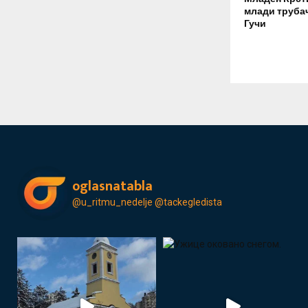
млади трубач
Гучи
oglasnatabla
@u_ritmu_nedelje
@tackegledista