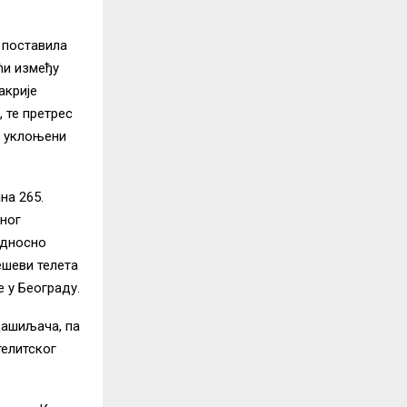
е поставила
ћи између
акрије
 те претрес
у уклоњени
на 265.
ног
односно
ешеви телета
 у Београду.
дашиљача, па
телитског