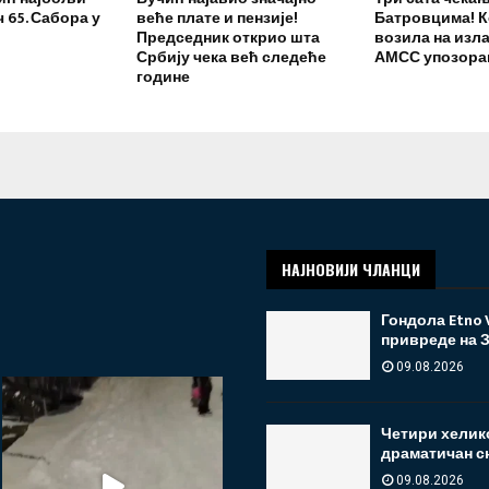
 65. Сабора у
веће плате и пензије!
Батровцима! 
Председник открио шта
возила на изла
Србију чека већ следеће
АМСС упозорав
године
НАЈНОВИЈИ ЧЛАНЦИ
Гондола Etno 
привреде на 
09.08.2026
Четири хелико
драматичан сн
09.08.2026