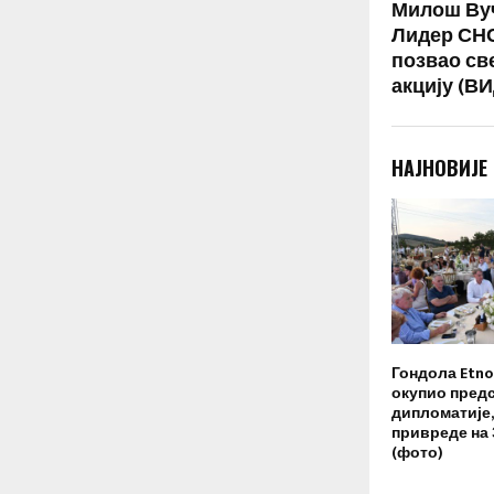
Милош Вуч
Лидер СНС
позвао св
акцију (В
НАЈНОВИЈЕ
Гондола Etno 
окупио пред
дипломатије,
привреде на
(фото)