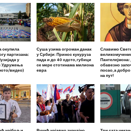
а окупила
Суша узима огроман данак
Славимо Свет
ргу партизана:
у Србији: Принос кукуруза
великомучени
Пузијада у
пада и до 40 одсто, губици
Пантелејмона:
и Удружења
се мере стотинама милиона
обавезно запо
ото/видео)
евра
посао, а добро 
на пут!
ић најбољи
Вучић најавио значајно
Три сата чекањ