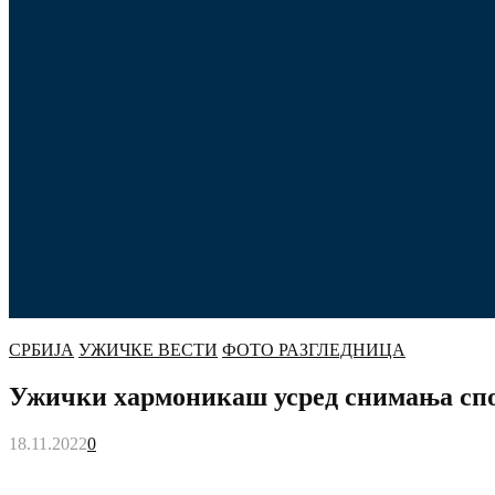
СРБИЈА
УЖИЧКЕ ВЕСТИ
ФОТО РАЗГЛЕДНИЦА
Ужички хармоникаш усред снимања спо
18.11.2022
0