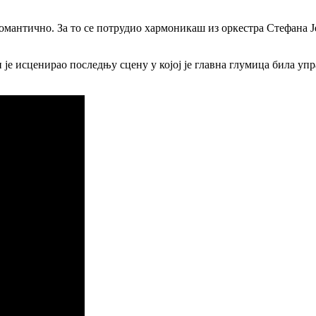
 романтично. За то се потрудио хармоникаш из оркестра Стефана 
је исценирао последњу сцену у којој је главна глумица била управ