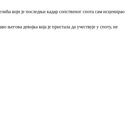
Јелића који је последњи кадар сопственог спота сам исценирао
о његова девојка која је пристала да учествује у споту, не