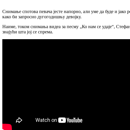
Снимање спотова певача јесте напорно, али уме да буде и јако
како би запросио дугогодишњу девојку.
Наиме, током снимања видеа за песму „Ко нам се удаје“, Стефан 
знајући шта јој се спрема.