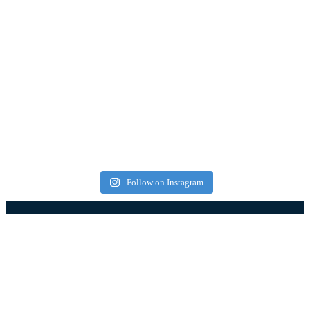
Follow on Instagram
Најновији чланци
Западна Србија – туристичка регија која спаја
природу, традицију и савремене туристичке
садржаје (фото)
08.08.2026
08.08.2026