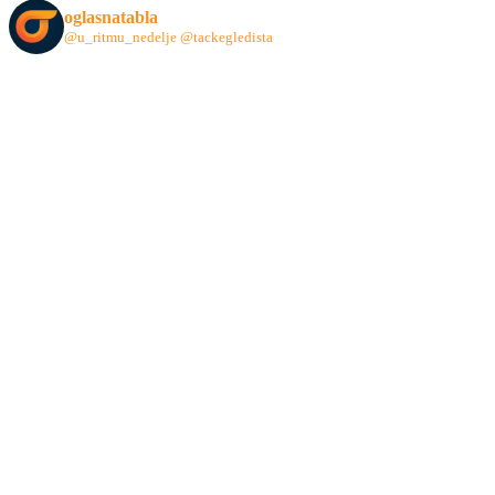
oglasnatabla
@u_ritmu_nedelje
@tackegledista