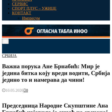
СЕРВИС
СПОРТ ПЛУС – УЖИЦЕ
КОНТАКТ
Импресум
Primary
Menu
СРБИЈА
Важна порука Ане Брнабић: Мир је
једина битка коју вреди водити, Србија
једино то и намерава да чини!
10.05.2026
0
Председница Народне Скупштине Ана