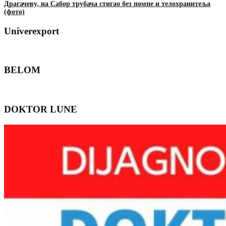
Драгачеву, на Сабор трубача стигао без помпе и телохранитеља
(фото)
Univerexport
BELOM
DOKTOR LUNE