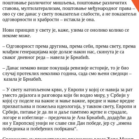
поштовање различитог мишљења, поштовање различитих
ставова, мултилатерализам, поштовање међународног права –
ово су све данас у свету показатељи слабости, а не показатељи
одговорности и храбрости – истакла је она.
Нови принцип у свету је, каже, узима се онолико колико се
некоме може.
– Одговорност према другима, према себи, према свету, према
млађим генерацијама које долазе након нас, скинута је са
сваког дневног реда – навела је Брнабић.
– Данас немамо више покушаја ревизије историје, то је био
случај протеклих неколико година, сада смо њени сведоци –
казала је Брнабић.
– У свету натопљеном крви, у Европи у којој се навија за рат
уместо дијалога и разговора који би водио миру, у Србији у
којој су поделе на важне и мање важне, вредне и мање вредне
прихватљива и пожељна идеологија, у таквом свету, Европи и
Србији, питање је да ли и даље памтимо жртве и страдале,
логоре и избеглице – предочила је Ана Брнабић, додајући да
ни у Европској унији не славе сви Дан победе, јер су „имена
победника и побеђених побркана“.