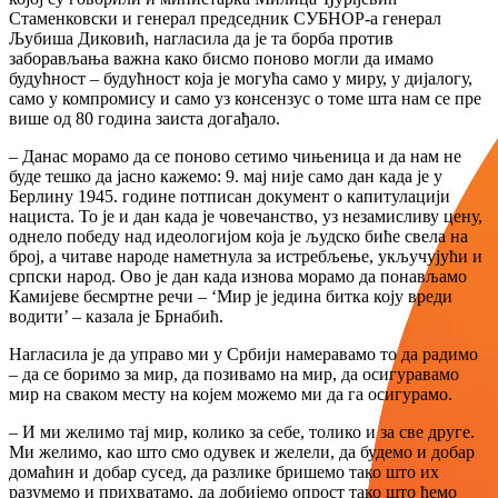
Стаменковски и генерал председник СУБНОР-а генерал
Љубиша Диковић, нагласила да је та борба против
заборављања важна како бисмо поново могли да имамо
будућност – будућност која је могућа само у миру, у дијалогу,
само у компромису и само уз консензус о томе шта нам се пре
више од 80 година заиста догађало.
– Данас морамо да се поново сетимо чињеница и да нам не
буде тешко да јасно кажемо: 9. мај није само дан када је у
Берлину 1945. године потписан документ о капитулацији
нациста. То је и дан када је човечанство, уз незамисливу цену,
однело победу над идеологијом која је људско биће свела на
број, а читаве народе наметнула за истребљење, укључујући и
српски народ. Ово је дан када изнова морамо да понављамо
Камијеве бесмртне речи – ‘Мир је једина битка коју вреди
водити’ – казала је Брнабић.
Нагласила је да управо ми у Србији намеравамо то да радимо
– да се боримо за мир, да позивамо на мир, да осигуравамо
мир на сваком месту на којем можемо ми да га осигурамо.
– И ми желимо тај мир, колико за себе, толико и за све друге.
Ми желимо, као што смо одувек и желели, да будемо и добар
домаћин и добар сусед, да разлике бришемо тако што их
разумемо и прихватамо, да добијемо опрост тако што ћемо