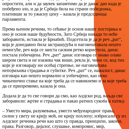
опростити, али и да заувек запамтимо да је данас дан када је
побеђено зло, и да је Србија била на страни победника,
плативши за то ужасну цену – казала је председница
парламента.
Према њеним речима, то сећање је основ нашег постојања и
оно је основ наше будућности, Зато Србија никада то неће
заборавити, истакла је Брнабић. Подсетила је да је реч „рат“,
која је донедавно била застрашујућа и наговештавала нешто
немогуће, реч која се заиста сасвим ретко користила, данас
постала уобичајена. Реч „рат“ данас изговара се онако олако
широм света и не изазива чак више, рекла је, чини се, код тих
који је изговарају ни осећај стрепње, не наговештава
непојмљива страдања и губитке. Реч „рат“ се, нажалост, данас
изговара као нешто нормално и уобичајено, као неко
чињенично стање на које треба да се навикнемо и за које треба
да се припремимо, казала је она.
Додала је да то све говори да смо, као људски род, ваљда све
заборавили: жртве и страдања и пакао ратних сукоба и патњу.
– Уместо мира, разумевања, уместо међународног права,
силни у свету не крију моћ, не крију похлепу; избрисали су из
људског речника речи као што су правда, принципи, закони,
права. Разговор, дијалог, слушање, компромис, мир,