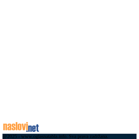
Београђанин остао без оба точка на ауту: Тежа
саобраћајна незгода у Великој Жупи – то је
ризична деоница на путу...
08.08.2026
Дронови надлећу магистралу код Пријепоља,
пљуште казне за бахате возаче: Строге
саобраћајне контроле на једној од
најфрекфентнијих деоница у земљи
08.08.2026
Срби хрле на море у Црну Гору, колапс на
граничним прелазима: Велике гужве и кроз
Будву, Котор и Тиват –...
08.08.2026
@2025 - www.oglasnatabla.info. Sva prava zadržana.