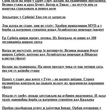
Срби хрле на море у Црну Гору, колапс на граничним прелазима:
Велике гужве и кроз Будву, Котор и Тиват – ко путује нек се
наоружа стрпљењем и понесе воде
Земљотрес у Србији! Ево где се затресло
Док ватра не стане, они не стају: Храбри припадници МУП-а у
борби са ватреном стихијом изнад Делиблатске пешчаре (видео)
Ер Србија шири мрежу летова: Из Београда до више од 100
дестинација широм света
Ватра не посустаје, ветар је потпирује: Велики пожари букте
широм Србије, најтеже код Делиблатске пешчаре и Ибарске
клисуре (фото)
Колапс на границама: На овом прелазу чека се чак четири сата,
ево где су највеће гужве
Памет у главу ако идете у Гучу – не возите пијани: Строге
полицијске контроле на сваком излазу из драгачевске варошице
(фото)
Имали су срећу, пожар заустављен на кућним праговима: И даље
траје даноноћна борба са ватреном стихијом код Краљева
Пробао свадбарски купус и хајдучки ћевап: Орбан одушевио у