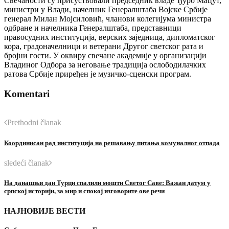
Свечаности су присуствовали председник владе Ђуро Мацут,
министри у Влади, начелник Генералштаба Војске Србије
генерал Милан Мојсиловић, чланови колегијума министра
одбране и начелника Генералштаба, представници
правосудних институција, верских заједница, дипломатског
кора, градоначелници и ветерани Другог светског рата и
бројни гости. У оквиру свечане академије у организацији
Владиног Одбора за неговање традиција ослободилачких
ратова Србије приређен је музичко-сценски програм.
Komentari
Prethodni članak
Координисан рад институција на решавању питања комуналног отпада
sledeći članak
На данашњи дан Турци спалили мошти Светог Саве: Важан датум у
српској историји, за мир и спокој изговорите ове речи
НАЈНОВИЈЕ ВЕСТИ