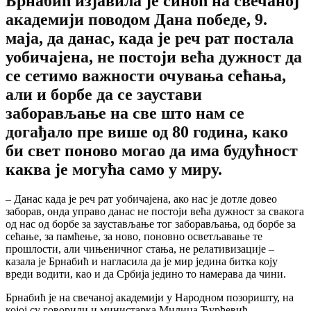
Брнабић изјавила је синоћ на свечаној
академији поводом Дана победе, 9.
маја, да данас, када је реч рат постала
уобичајена, не постоји већа дужност да
се сетимо важности очувања сећања,
али и борбе да се заустави
заборављање на све што нам се
догађало пре више од 80 година, како
би свет поново могао да има будућност
каква је могућа само у миру.
– Данас када је реч рат уобичајена, ако нас је дотле довео
заборав, онда управо данас не постоји већа дужност за свакога
од нас од борбе за заустављање тог заборављања, од борбе за
сећање, за памћење, за ново, поновно осветљавање те
прошлости, али чињеничног стања, не релативизације –
казала је Брнабић и нагласила да је мир једина битка коју
вреди водити, као и да Србија једино то намерава да чини.
Брнабић је на свечаној академији у Народном позоришту, на
којој су говорили и министарка Милица Ђурђевић