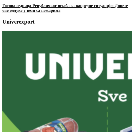
Готова седница Републичког штаба за ванредне ситуације: Донете
ове одлуке у вези са пожарима
Univerexport