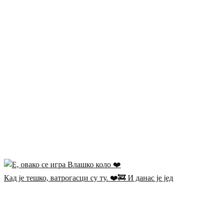
Кад је тешко, ватрогасци су ту. ❤️🚒 И данас је јед