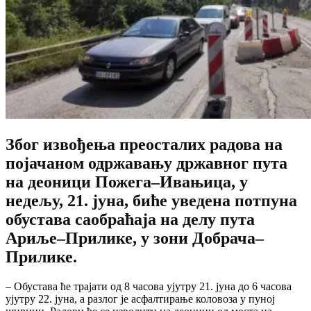
Због извођења преосталих радова на
појачаном одржавању државног пута
на деоници Пожега–Ивањица, у
недељу, 21. јуна, биће уведена потпуна
обустава саобраћаја на делу пута
Ариље–Прилике, у зони Добрача–
Прилике.
– Обустава ће трајати од 8 часова ујутру 21. јуна до 6 часова
ујутру 22. јуна, а разлог је асфалтирање коловоза у пуној