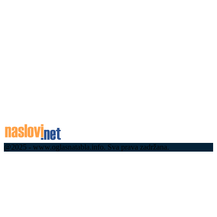
06.08.2026
Уживо: Вучић дочекао ватрогасце-спасиоце који
су у Шпанији гасили пожаре: Хвала вам на
храбрости и посвећености, постараћемо се за
ваша...
06.08.2026
06.08.2026
Концерт Бојана Маровића 7. августа на
Краљевом тргу
06.08.2026
@2025 - www.oglasnatabla.info. Sva prava zadržana.