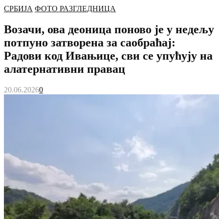
СРБИЈА
ФОТО РАЗГЛЕДНИЦА
Возачи, ова деоница поново је у недељу
потпуно затворена за саобраћај:
Радови код Ивањице, сви се упућују на
алатернативни правац
20.06.2026
0