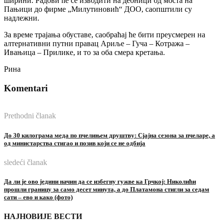
ширини. Радови ће се изводити на деоници од моста на
Пањици до фирме „Милутиновић“ ДОО, саопштили су
надлежни.
За време трајања обуставе, саобраћај ће бити преусмерен на
алтернативни путни правац Ариље – Гуча – Котража –
Ивањица – Прилике, и то за оба смера кретања.
Рина
Komentari
Prethodni članak
До 30 килограма меда по пчелињем друштву: Сјајна сезона за пчеларе, а
од министарства стигао и позив који се не одбија
sledeći članak
Да ли је ово једини начин да се избегну гужве ка Грчкој: Николићи
прошли границу за само десет минута, а до Платамона стигли за седам
сати – ево и како (фото)
НАЈНОВИЈЕ ВЕСТИ