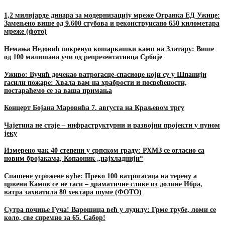
1,2 милијарде динара за модернизацију мреже Огранка ЕД Ужице:
Замењено више од 9.600 стубова и реконструисано 650 километара
мреже (фото)
Немања Недовић покренуо кошаркашки камп на Златару: Више
од 100 малишана учи од репрезентативца Србије
Уживо: Вучић дочекао ватрогасце-спасиоце који су у Шпанији
гасили пожаре: Хвала вам на храбрости и посвећености,
постараћемо се за ваша примања
Концерт Бојана Маровића 7. августа на Краљевом тргу
Чајетина не стаје – инфраструктурни и развојни пројекти у пуном
јеку
Измерено чак 40 степени у српском граду: РХМЗ се огласио са
новим бројакама, Копаоник „најхладнији“
Спашене угрожене куће: Преко 100 ватрогасаца на терену а
црвени Камов се не гаси – драматичне слике из долине Ибра,
ватра захватила 80 хектара шуме (ФОТО)
Сутра почиње Гуча! Варошица већ у лудилу: Грме трубе, ломи се
коло, све спремно за 65. Сабор!