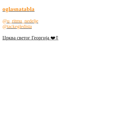
oglasnatabla
@u_ritmu_nedelje
@tackegledista
Црква светог Георгија ❤️☦️