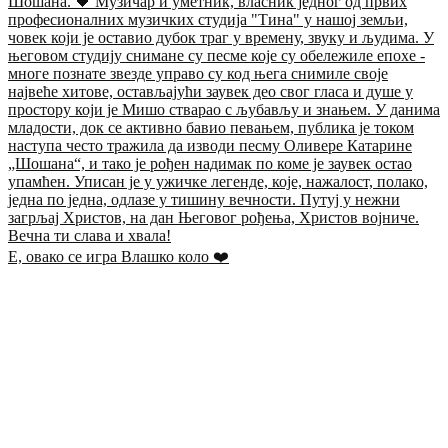
Е, овако се игра Влашко коло ❤️