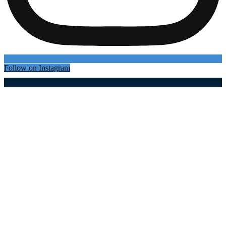
Follow on Instagram
Најновији чланци
1,2 милијарде динара за модернизацију мреже
Огранка ЕД Ужице: Замењено више од 9.600
стубова и реконструисано 650 километара мреже
(фото)
06.08.2026
Немања Недовић покренуо кошаркашки камп
на Златару: Више од 100 малишана учи од
репрезентативца Србије