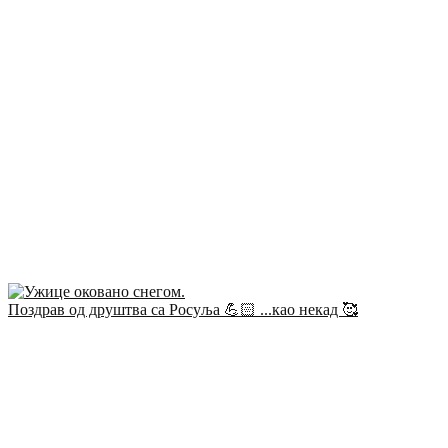
Поздрав од друштва са Росуља 💪🏻 ...као некад 🥰