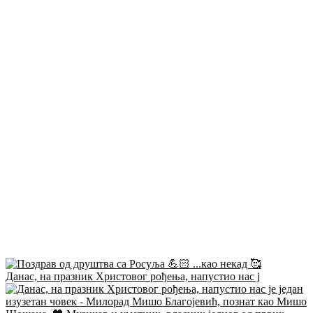
Данас, на празник Христовог рођења, напустио нас ј