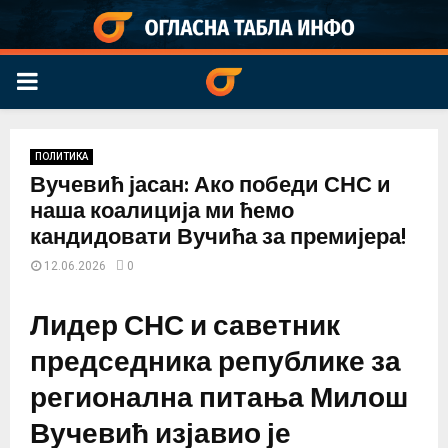
PRIMARY
MENU
ПОЛИТИКА
Вучевић јасан: Ако победи СНС и
наша коалиција ми ћемо
кандидовати Вучића за премијера!
12.06.2026
0
Лидер СНС и саветник
председника републике за
регионална питања Милош
Вучевић изјавио је