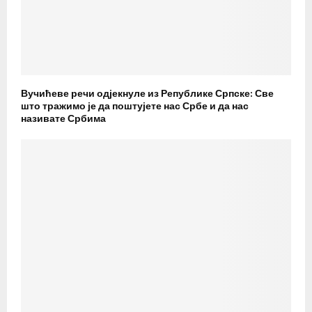
Вучићеве речи одјекнуле из Републике Српске: Све
што тражимо је да поштујете нас Србе и да нас
називате Србима