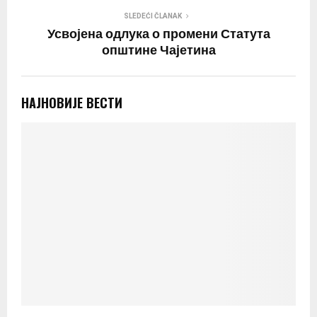
SLEDEĆI ČLANAK
Усвојена одлука о промени Статута
општине Чајетина
НАЈНОВИЈЕ ВЕСТИ