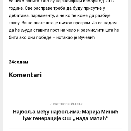
се неко запита. Ово су најзначајнији избори од 2012.
године. Све расправе треба да буду присутне у
дебатама, парламенту, а не ко ће коме да разбије
главу. Ви не знате шта је њихов програм. Ја се надам
да ће људи ставити прст на чело и размислити шта ће
бити ако они победе – истакао је Вучевић.
24седам
Komentari
PRETHODNI ČLANAK
Најбоља међу најбољима: Марија Минић
ђак генерације ОШ „Нада Матић“