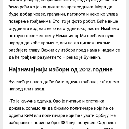
ћемо рећи ко је кандидат за председника. Мора да
буде добар човек, грађанин, патриота и неко ко улива
поверење грађанима. Ето, то је фото робот. Биће више
студената код нас него на студентској листи. Имаћемо
потпуно освежен тим у Немањиној. Ми осећамо пулс
народа да хоће промене, али не да циглом некоме
разбијете главу. Важни су избори пред нама и надам се
да ће грађани разумети то – рекао је Вучевић.
Најзначајнији избори од 2012. године
Вучевић је навео да ће бити одлука грађана је л’ идемо
напред или назад.
-То је кључна одлука. Ово је питање и опстанка
државе, хоћемо ли да бирамо политичаре који ће се
одрећи КиМ или политичаре који ће чувати Србију. Не
заборавите, позивни број 384 није попуњен. Сад нека