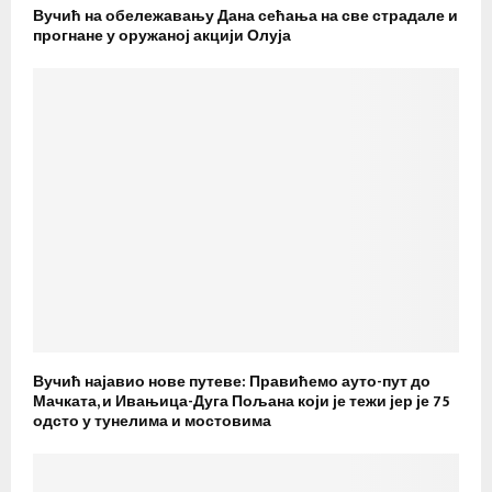
Вучић на обележавању Дана сећања на све страдале и
прогнане у оружаној акцији Олуја
Вучић најавио нове путеве: Правићемо ауто-пут до
Мачката, и Ивањица-Дуга Пољана који је тежи јер је 75
одсто у тунелима и мостовима