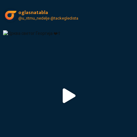
oglasnatabla
@u_ritmu_nedelje
@tackegledista