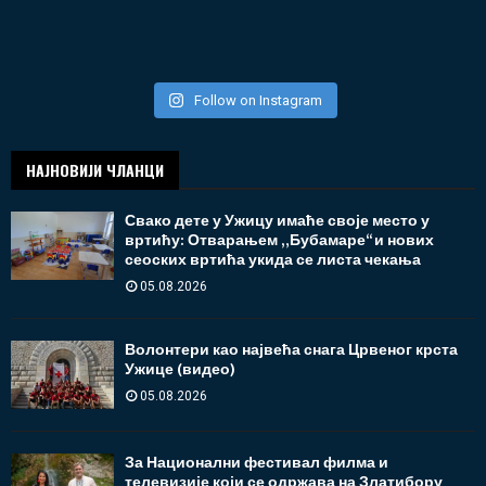
Follow on Instagram
НАЈНОВИЈИ ЧЛАНЦИ
Свако дете у Ужицу имаће своје место у
вртићу: Отварањем „Бубамаре“ и нових
сеоских вртића укида се листа чекања
05.08.2026
Волонтери као највећа снага Црвеног крста
Ужице (видео)
05.08.2026
За Национални фестивал филма и
телевизије који се одржава на Златибору