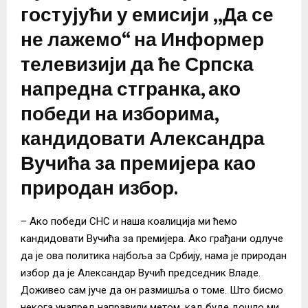
гостујући у емисији „Да се
не лажемо“ на Информер
телевизији да ће Српска
напредна стгранка, ако
победи на изборима,
кандидовати Александра
Вучића за премијера као
природан избор.
– Ако победи СНС и наша коалиција ми ћемо
кандидовати Вучића за премијера. Ако грађани одлуче
да је ова политика најбоља за Србију, нама је природан
избор да је Александар Вучић председник Владе.
Доживео сам јуче да он размишља о томе. Што бисмо
некога унапред направили метом, кад буде дошло ми