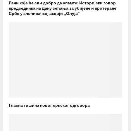
Речи које ће сви добро да упамте: Историјски говор
председника на Дану сећања за убијене и протеране
Србе у злочиначкој акцији „Олуја“
Гласна тишина новог српског одговора