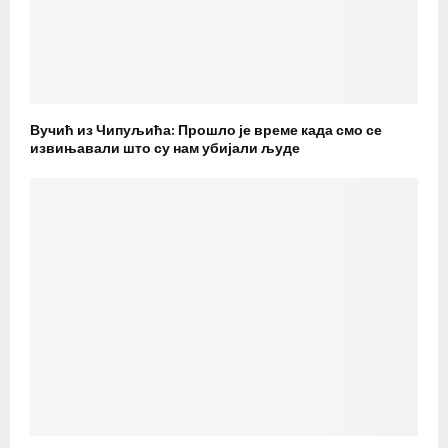
Вучић из Чипуљића: Прошло је време када смо се
извињавали што су нам убијали људе