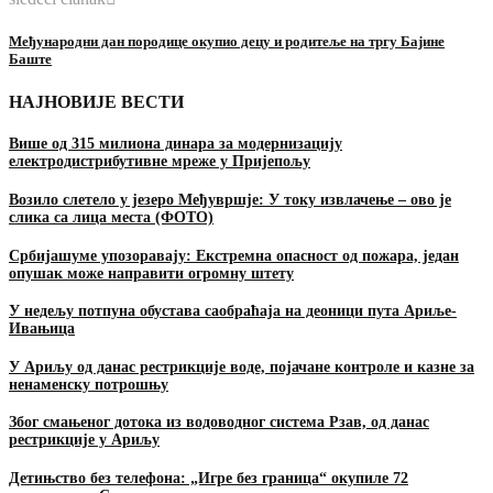
Међународни дан породице окупио децу и родитеље на тргу Бајине
Баште
НАЈНОВИЈЕ ВЕСТИ
Више од 315 милиона динара за модернизацију
електродистрибутивне мреже у Пријепољу
Возило слетело у језеро Међувршје: У току извлачење – ово је
слика са лица места (ФОТО)
Србијашуме упозоравају: Екстремна опасност од пожара, један
опушак може направити огромну штету
У недељу потпуна обустава саобраћаја на деоници пута Ариље-
Ивањица
У Ариљу од данас рестрикције воде, појачане контроле и казне за
ненаменску потрошњу
Због смањеног дотока из водоводног система Рзав, од данас
рестрикције у Ариљу
Детињство без телефона: „Игре без граница“ окупиле 72