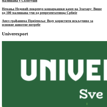
малишана у Солотуши
Немања Недовић покренуо кошаркашки камп на Златару: Више
од 100 малишана учи од репрезентативца Србије
Апел грађанима Пријепоља: Воду користити искључиво за
основне животне потребе
Univerexport