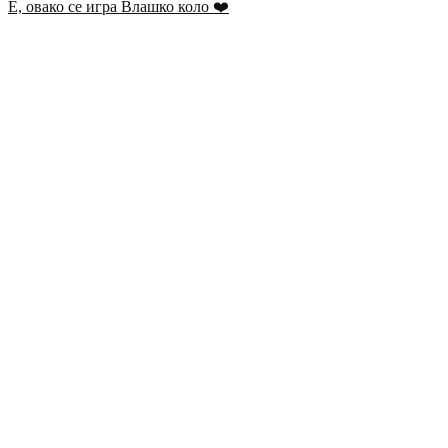
Е, овако се игра Влашко коло ❤️