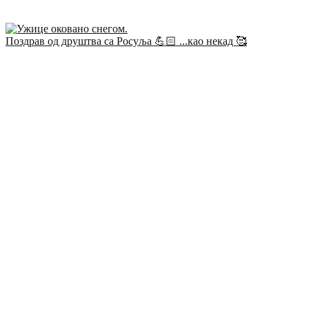
Поздрав од друштва са Росуља 💪🏻 ...као некад 🥰