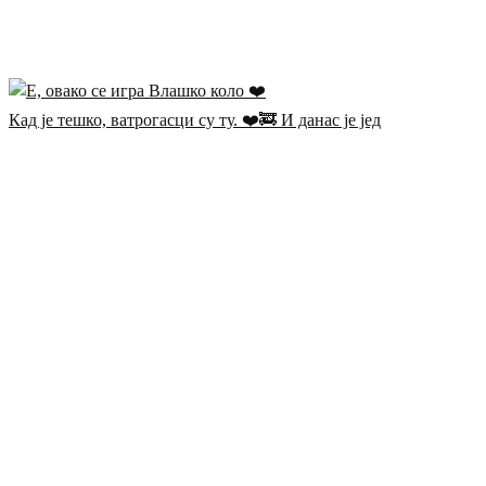
Кад је тешко, ватрогасци су ту. ❤️🚒 И данас је јед