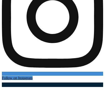
Follow on Instagram
Најновији чланци
Загрмеле трубе у Драгачеву, почео је 65. Сабор
трубача: Гуча је у наредна два дана највеселија