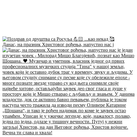
Данас, на празник Христовог рођења, напустио нас ј