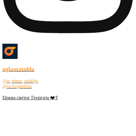
oglasnatabla
@u_ritmu_nedelje
@tackegledista
Црква светог Георгија ❤️☦️