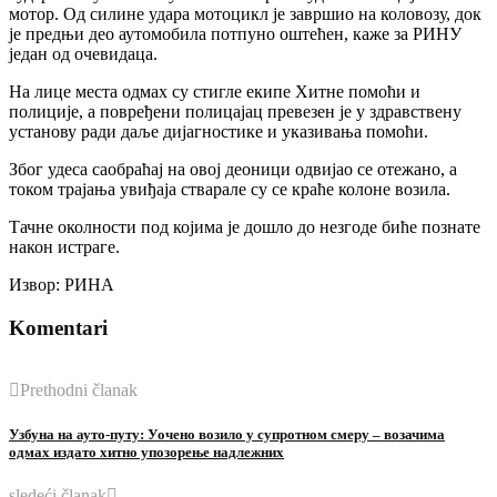
мотор. Од силине удара мотоцикл је завршио на коловозу, док
је предњи део аутомобила потпуно оштећен, каже за РИНУ
један од очевидаца.
На лице места одмах су стигле екипе Хитне помоћи и
полиције, а повређени полицајац превезен је у здравствену
установу ради даље дијагностике и указивања помоћи.
Због удеса саобраћај на овој деоници одвијао се отежано, а
током трајања увиђаја стварале су се краће колоне возила.
Тачне околности под којима је дошло до незгоде биће познате
након истраге.
Извор: РИНА
Komentari
Prethodni članak
Узбуна на ауто-путу: Уочено возило у супротном смеру – возачима
одмах издато хитно упозорење надлежних
sledeći članak