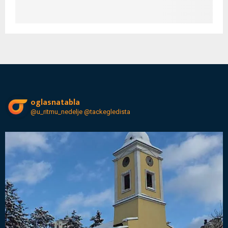
oglasnatabla
@u_ritmu_nedelje
@tackegledista