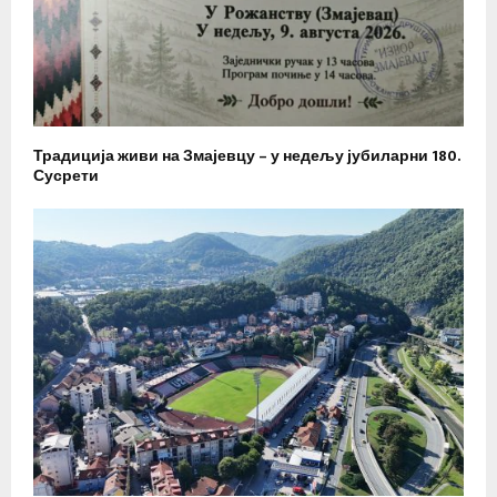
Традиција живи на Змајевцу – у недељу јубиларни 180.
Сусрети