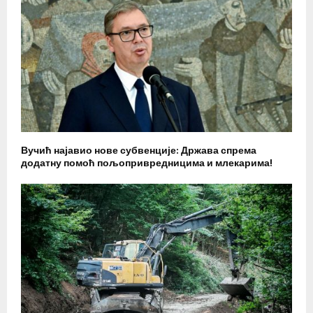
Вучић најавио нове субвенције: Држава спрема
додатну помоћ пољопривредницима и млекарима!