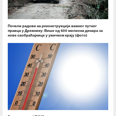
Почели радови на реконструкцији важног путног
правца у Дрежнику: Више од 600 милиона динара за
нове саобраћајнице у ужичком крају (фото)