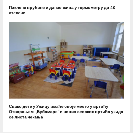
Паклене врућине и данас, жива у термометру до 40
степени
Свако дете у Ужицу имаће своје место у вртићу:
Отварањем „Бубамаре“ и нових сеоских вртића укида
се листа чекања