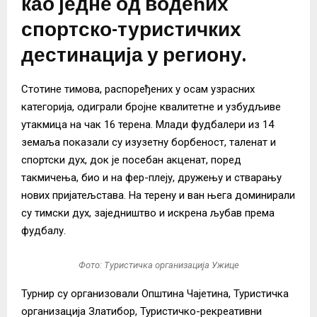
као једне од водећих
спортско-туристичких
дестинација у региону.
Стотине тимова, распоређених у осам узрасних
категорија, одиграли бројне квалитетне и узбудљиве
утакмица на чак 16 терена. Млади фудбалери из 14
земаља показали су изузетну борбеност, таленат и
спортски дух, док је посебан акценат, поред
такмичења, био и на фер-плеју, дружењу и стварању
нових пријатељстава. На терену и ван њега доминирали
су тимски дух, заједништво и искрена љубав према
фудбалу.
Фото: Туристичка организација Ужице
Турнир су организовали Општина Чајетина, Туристичка
организација Златибор, Туристичко-рекреативни