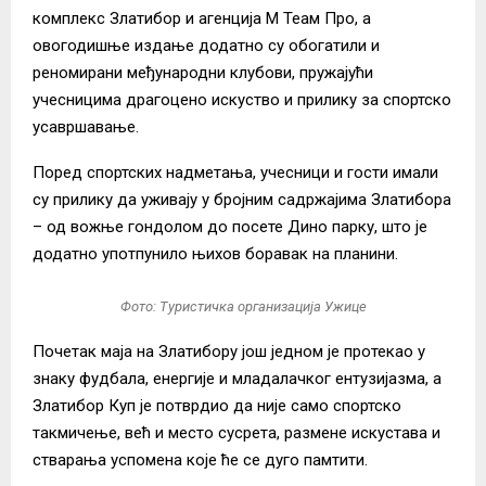
комплекс Златибор и агенција М Теам Про, а
овогодишње издање додатно су обогатили и
реномирани међународни клубови, пружајући
учесницима драгоцено искуство и прилику за спортско
усавршавање.
Поред спортских надметања, учесници и гости имали
су прилику да уживају у бројним садржајима Златибора
– од вожње гондолом до посете Дино парку, што је
додатно употпунило њихов боравак на планини.
Фото: Туристичка организација Ужице
Почетак маја на Златибору још једном је протекао у
знаку фудбала, енергије и младалачког ентузијазма, а
Златибор Куп је потврдио да није само спортско
такмичење, већ и место сусрета, размене искустава и
стварања успомена које ће се дуго памтити.