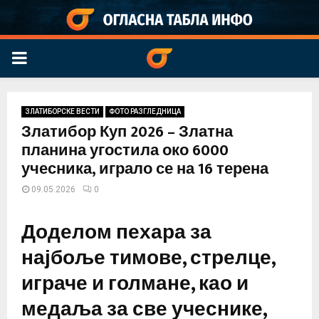
PRIMARY
MENU
ЗЛАТИБОРСКЕ ВЕСТИ
ФОТО РАЗГЛЕДНИЦА
Златибор Куп 2026 – Златна
планина угостила око 6000
учесника, играло се на 16 терена
09.05.2026
0
Доделом пехара за
најбоље тимове, стрелце,
играче и голмане, као и
медаља за све учеснике,