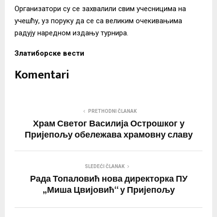
Организатори су се захвалили свим учесницима на
учешћу, уз поруку да се са великим очекивањима
радују наредном издању турнира.
Златиборске вести
Komentari
PRETHODNI ČLANAK
Храм Светог Василија Острошког у
Пријепољу обележава храмовну славу
SLEDEĆI ČLANAK
Рада Топаловић нова директорка ПУ
„Миша Цвијовић“ у Пријепољу