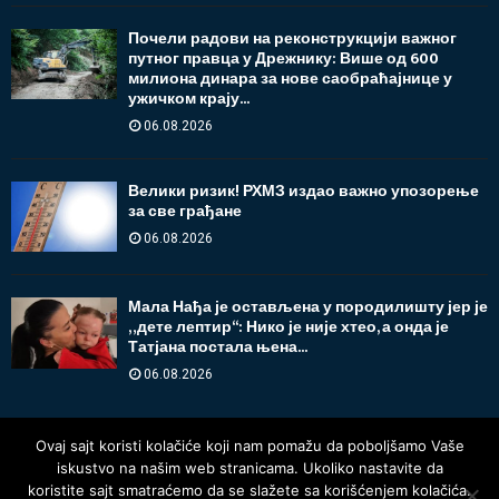
Почели радови на реконструкцији важног
путног правца у Дрежнику: Више од 600
милиона динара за нове саобраћајнице у
ужичком крају...
06.08.2026
Велики ризик! РХМЗ издао важно упозорење
за све грађане
06.08.2026
Мала Нађа је остављена у породилишту јер је
„дете лептир“: Нико је није хтео, а онда је
Татјана постала њена...
06.08.2026
Ovaj sajt koristi kolačiće koji nam pomažu da poboljšamo Vaše
iskustvo na našim web stranicama. Ukoliko nastavite da
koristite sajt smatraćemo da se slažete sa korišćenjem kolačića.