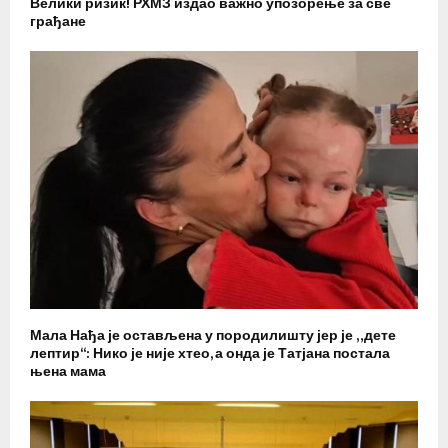
Велики ризик! РХМЗ издао важно упозорење за све
грађане
Мала Нађа је остављена у породилишту јер је „дете
лептир“: Нико је није хтео, а онда је Татјана постала
њена мама