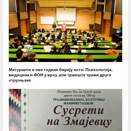
Матуранти и ове године бирају исто: Психологија,
медицина и ФОН у врху, али тржиште тражи друге
стручњаке