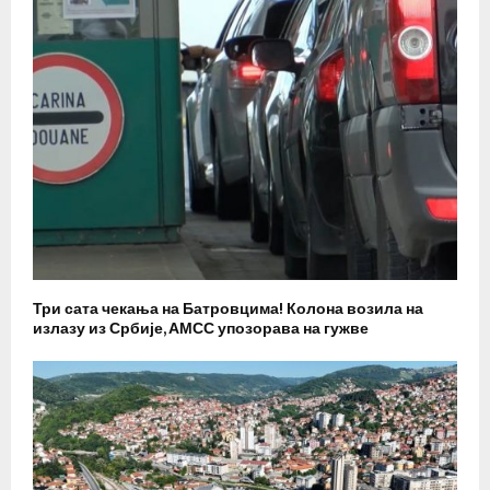
Три сата чекања на Батровцима! Колона возила на
излазу из Србије, АМСС упозорава на гужве