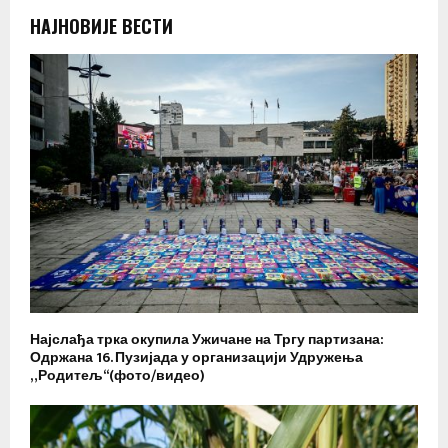
НАЈНОВИЈЕ ВЕСТИ
Најслађа трка окупила Ужичане на Тргу партизана:
Одржана 16. Пузијада у организацији Удружења
„Родитељ“(фото/видео)