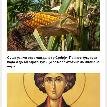
Суша узима огроман данак у Србији: Принос кукуруза
пада и до 40 одсто, губици се мере стотинама милиона
евра