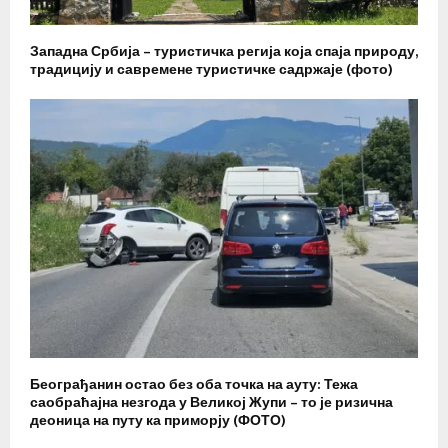
Западна Србија – туристичка регија која спаја природу,
традицију и савремене туристичке садржаје (фото)
Београђанин остао без оба точка на ауту: Тежа
саобраћајна незгода у Великој Жупи – то је ризична
деоница на путу ка приморју (ФОТО)