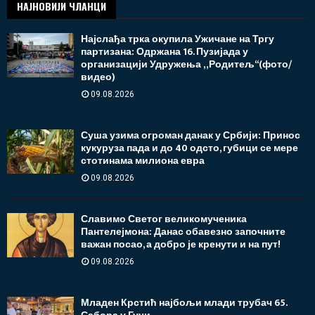
НАЈНОВИЈИ ЧЛАНЦИ
Најслађа трка окупила Ужичане на Тргу
партизана: Одржана 16. Пузијада у
организацији Удружења „Родитељ“(фото/
видео)
09.08.2026
Суша узима огроман данак у Србији: Принос
кукуруза пада и до 40 одсто, губици се мере
стотинама милиона евра
09.08.2026
Славимо Светог великомученика
Пантелејмона: Данас обавезно започните
важан посао, а добро је кренути и на пут!
09.08.2026
Младен Крстић најбољи млади трубач 65.