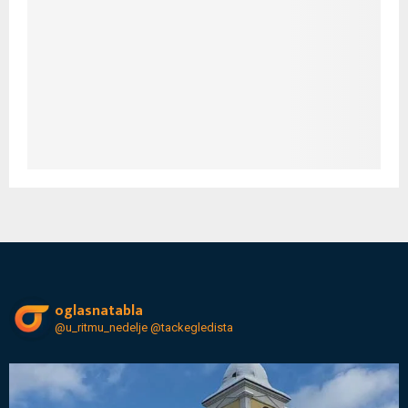
oglasnatabla
@u_ritmu_nedelje
@tackegledista