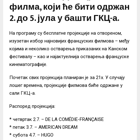
филма, који ће бити одржан
2. до 5. јула у башти ГКЦ-а.
На програму су бесплатне пројекције на отвореном,
изузетан избор најновијих француских филмова – међу
којима и неколико остварења приказаних на Канском
фестивалу – као и најактуелнија остварења француске
кинематографије.
Почетак свих пројекција планиран је за 21х. У случају
лошег времена, пројекције филмова биће одржане у
сали ГКЦ-а.
Распоред пројекција:
* четвртак 2.7. – DE LA COMÉDIE-FRANÇAISE
* петак 3.7. – AMERICAN DREAM
* субота 4.7. – HUGO