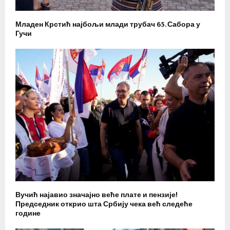
Младен Крстић најбољи млади трубач 65. Сабора у
Гучи
Вучић најавио значајно веће плате и пензије!
Председник открио шта Србију чека већ следеће
године