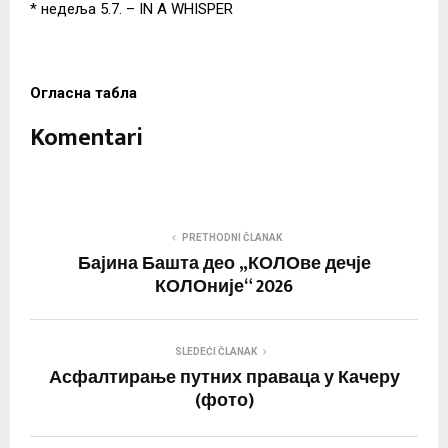
* недеља 5.7. – IN A WHISPER
Огласна табла
Komentari
PRETHODNI ČLANAK
Бајина Башта део „КОЛОве дечје
КОЛОније“ 2026
SLEDEĆI ČLANAK
Асфалтирање путних праваца у Качеру
(фото)