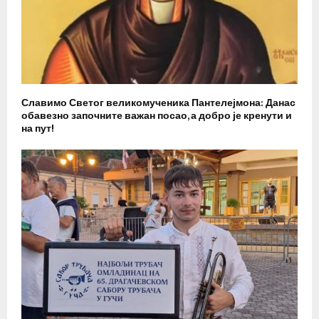
Славимо Светог великомученика Пантелејмона: Данас
обавезно започните важан посао, а добро је кренути и
на пут!